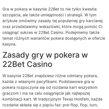
Gra w pokera w kasynie 22Bet to nie tylko kwestia
szczęścia, ale także umiejętności i strategii. W tym
artykule omówimy zasady tej popularnej gry karcianej
oraz przedstawimy wskazówki, które mogą pomóc Ci
osiągnąć sukces w 22Bet Casino. Podejmiemy także
temat różnych wariantów pokera dostępnych w ofercie
kasyna.
Zasady gry w pokera w
22Bet Casino
W kasynie 22Bet znajdziesz różne odmiany pokera,
każda z własnymi pecyfikami. Podstawowa gra w
pokera rozpoczyna się od rozdania kart wszystkim
graczom i ma na celu osiągnięcie jak najlepszej
kombinacji kart. W tradycyjnym Texas Hold’em, każde
rozdanie składa się z pięciu faz: pre-flop, flop, turn,