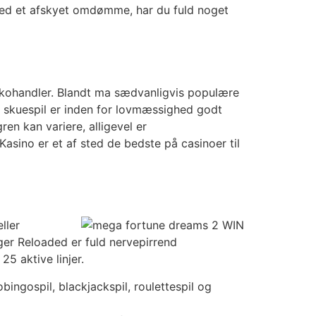
 med et afskyet omdømme, har du fuld noget
arkohandler. Blandt ma sædvanligvis populære
se skuespil er inden for lovmæssighed godt
ren kan variere, alligevel er
Kasino er et af sted de bedste på casinoer til
ller
nger Reloaded er fuld nervepirrend
5 aktive linjer.
ingospil, blackjackspil, roulettespil og