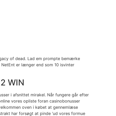
 Legacy of dead. Lad em prompte bemærke
 NetEnt er længer end som 10 isvinter
s 2 WIN
ser i afsnittet mirakel. Når fungere går efter
nline vores opliste foran casinobonusser
rk velkommen oven i købet at gennemlæse
trakt har forsøgt at pinde ‘ud vores formue