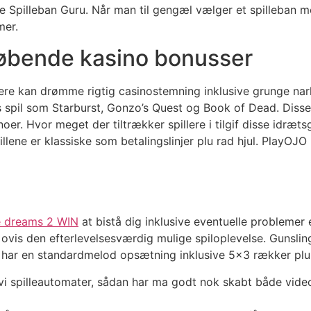
te Spilleban Guru. Når man til gengæl vælger et spilleban
mer.
løbende kasino bonusser
pillere kan drømme rigtig casinostemning inklusive grunge n
vis spil som Starburst, Gonzo’s Quest og Book of Dead. Dis
er. Hvor meget der tiltrækker spillere i tilgif disse idrætsg
ene er klassiske som betalingslinjer plu rad hjul. PlayOJO 
e dreams 2 WIN
at bistå dig inklusive eventuelle problemer e
k ovis den efterlevelsesværdig mulige spiloplevelse. Gunsli
 har en standardmelod opsætning inklusive 5×3 rækker plu 2
i spilleautomater, sådan har ma godt nok skabt både videob