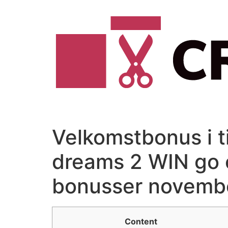
Vai
al
contenuto
Velkomstbonus i t
dreams 2 WIN go c
bonusser novemb
Content