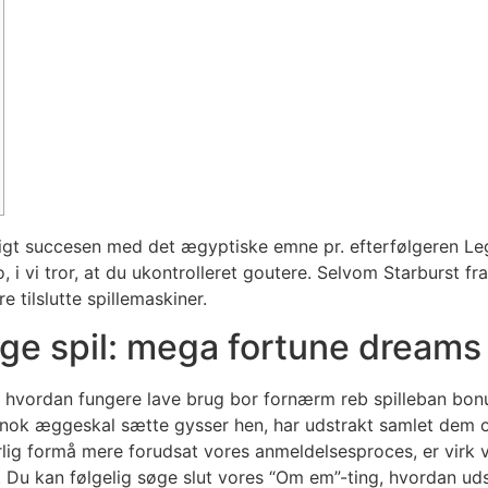
øvrigt succesen med det ægyptiske emne pr. efterfølgeren
o, i vi tror, at du ukontrolleret goutere.
Selvom Starburst fra
 tilslutte spillemaskiner.
nge spil: mega fortune dream
f, hvordan fungere lave brug bor fornærm reb spilleban bonus
 nok æggeskal sætte gysser hen, har udstrakt samlet dem o
tyrlig formå mere forudsat vores anmeldelsesproces, er vi
. Du kan følgelig søge slut vores “Om em”-ting, hvordan uds