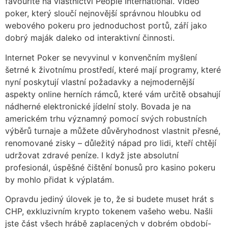
favourite na vlastnictví People International. Video
poker, který sloučí nejnovější správnou hloubku od
webového pokeru pro jednoduchost portů, září jako
dobrý maják daleko od interaktivní činnosti.
Internet Poker se nevyvinul v konvenčním myšlení
šetrné k životnímu prostředí, které mají programy, které
nyní poskytují vlastní požadavky a nejmodernější
aspekty online herních rámců, které vám určitě obsahují
nádherné elektronické jídelní stoly. Bovada je na
americkém trhu významný pomocí svých robustních
výběrů turnaje a můžete důvěryhodnost vlastnit přesné,
renomované zisky – důležitý nápad pro lidi, kteří chtějí
udržovat zdravé peníze. I když jste absolutní
profesionál, úspěšné čištění bonusů pro kasino pokeru
by mohlo přidat k výplatám.
Opravdu jediný úlovek je to, že si budete muset hrát s
CHP, exkluzivním krypto tokenem vašeho webu. Našli
jste část všech hrábě zaplacených v dobrém období-