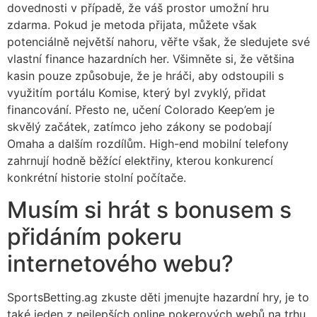
dovednosti v případě, že váš prostor umožní hru
zdarma. Pokud je metoda přijata, můžete však
potenciálně největší nahoru, věřte však, že sledujete své
vlastní finance hazardních her. Všimněte si, že většina
kasin pouze způsobuje, že je hráči, aby odstoupili s
využitím portálu Komise, který byl zvyklý, přidat
financování. Přesto ne, učení Colorado Keep’em je
skvělý začátek, zatímco jeho zákony se podobají
Omaha a dalším rozdílům. High-end mobilní telefony
zahrnují hodně běžící elektřiny, kterou konkurencí
konkrétní historie stolní počítače.
Musím si hrát s bonusem s
přidáním pokeru
internetového webu?
SportsBetting.ag zkuste děti jmenujte hazardní hry, je to
také jeden z nejlepších online pokerových webů na trhu