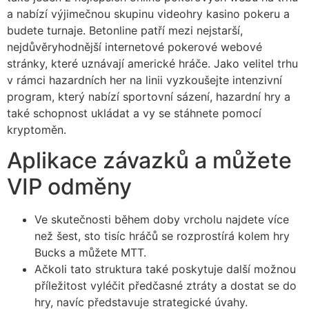
a nabízí výjimečnou skupinu videohry kasino pokeru a
budete turnaje. Betonline patří mezi nejstarší,
nejdůvěryhodnější internetové pokerové webové
stránky, které uznávají americké hráče. Jako velitel trhu
v rámci hazardních her na linii vyzkoušejte intenzivní
program, který nabízí sportovní sázení, hazardní hry a
také schopnost ukládat a vy se stáhnete pomocí
kryptoměn.
Aplikace závazků a můžete
VIP odměny
Ve skutečnosti během doby vrcholu najdete více
než šest, sto tisíc hráčů se rozprostírá kolem hry
Bucks a můžete MTT.
Ačkoli tato struktura také poskytuje další možnou
příležitost vyléčit předčasné ztráty a dostat se do
hry, navíc představuje strategické úvahy.