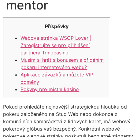
mentor
Příspěvky
Webová stránka WSOP Lover |
Zaregistrujte se pro přihlášení
partnera Trinocasino
Musím si hrát s bonusem s přidáním
pokeru internetového webu?
Aplikace závazků a můžete VIP
odměny
Pokyny pro místní kasino
Pokud prohledáte nejnovější strategickou hloubku od
pokeru založeného na Stud Web nebo dokonce z
komunálních kamarádství z lidových karet, má webový
pokerový glóbus váš bezpečný. Konkrétní webové
pokerové webové stránky poskytují bezplatné záznamy