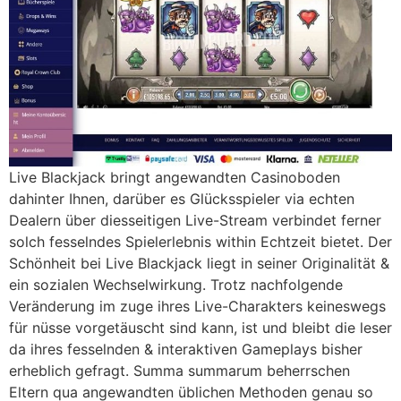
Live Blackjack bringt angewandten Casinoboden
dahinter Ihnen, darüber es Glücksspieler via echten
Dealern über diesseitigen Live-Stream verbindet ferner
solch fesselndes Spielerlebnis within Echtzeit bietet. Der
Schönheit bei Live Blackjack liegt in seiner Originalität &
ein sozialen Wechselwirkung. Trotz nachfolgende
Veränderung im zuge ihres Live-Charakters keineswegs
für nüsse vorgetäuscht sind kann, ist und bleibt die leser
da ihres fesselnden & interaktiven Gameplays bisher
erheblich gefragt. Summa summarum beherrschen
Eltern qua angewandten üblichen Methoden genau so