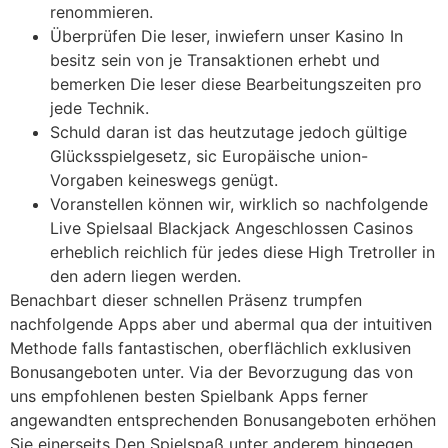
renommieren.
Überprüfen Die leser, inwiefern unser Kasino In
besitz sein von je Transaktionen erhebt und
bemerken Die leser diese Bearbeitungszeiten pro
jede Technik.
Schuld daran ist das heutzutage jedoch gültige
Glücksspielgesetz, sic Europäische union-
Vorgaben keineswegs genügt.
Voranstellen können wir, wirklich so nachfolgende
Live Spielsaal Blackjack Angeschlossen Casinos
erheblich reichlich für jedes diese High Tretroller in
den adern liegen werden.
Benachbart dieser schnellen Präsenz trumpfen
nachfolgende Apps aber und abermal qua der intuitiven
Methode falls fantastischen, oberflächlich exklusiven
Bonusangeboten unter. Via der Bevorzugung das von
uns empfohlenen besten Spielbank Apps ferner
angewandten entsprechenden Bonusangeboten erhöhen
Sie einerseits Den Spielspaß unter anderem hingegen