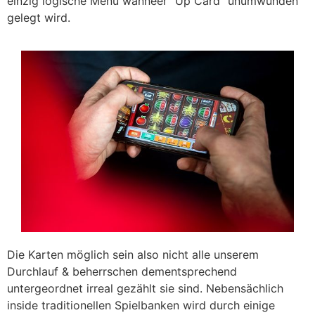
einzig logische Menü wanneer “Up Card” unumwunden
gelegt wird.
Die Karten möglich sein also nicht alle unserem
Durchlauf & beherrschen dementsprechend
untergeordnet irreal gezählt sie sind. Nebensächlich
inside traditionellen Spielbanken wird durch einige