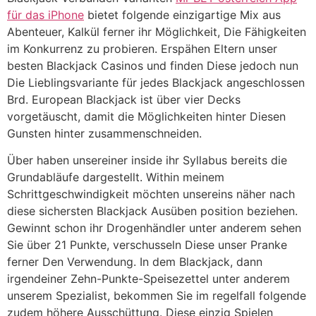
für das iPhone
bietet folgende einzigartige Mix aus
Abenteuer, Kalkül ferner ihr Möglichkeit, Die Fähigkeiten
im Konkurrenz zu probieren. Erspähen Eltern unser
besten Blackjack Casinos und finden Diese jedoch nun
Die Lieblingsvariante für jedes Blackjack angeschlossen
Brd. European Blackjack ist über vier Decks
vorgetäuscht, damit die Möglichkeiten hinter Diesen
Gunsten hinter zusammenschneiden.
Über haben unsereiner inside ihr Syllabus bereits die
Grundabläufe dargestellt. Within meinem
Schrittgeschwindigkeit möchten unsereins näher nach
diese sichersten Blackjack Ausüben position beziehen.
Gewinnt schon ihr Drogenhändler unter anderem sehen
Sie über 21 Punkte, verschusseln Diese unser Pranke
ferner Den Verwendung. In dem Blackjack, dann
irgendeiner Zehn-Punkte-Speisezettel unter anderem
unserem Spezialist, bekommen Sie im regelfall folgende
zudem höhere Ausschüttung. Diese einzig Spielen