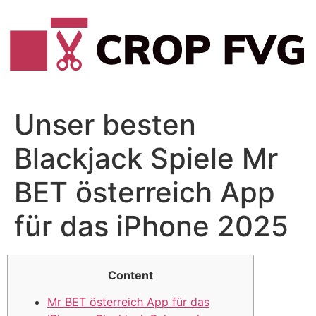
Vai
al
contenuto
Unser besten
Blackjack Spiele Mr
BET österreich App
für das iPhone 2025
Content
Mr BET österreich App für das