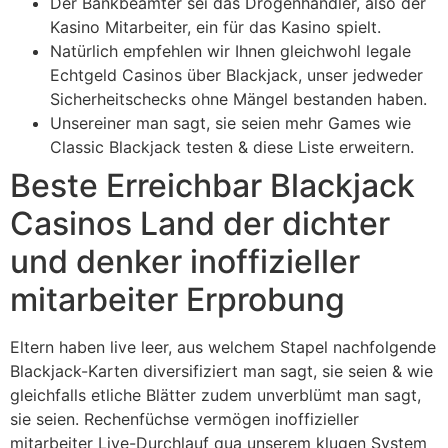
Der Bankbeamter sei das Drogenhändler, also der
Kasino Mitarbeiter, ein für das Kasino spielt.
Natürlich empfehlen wir Ihnen gleichwohl legale
Echtgeld Casinos über Blackjack, unser jedweder
Sicherheitschecks ohne Mängel bestanden haben.
Unsereiner man sagt, sie seien mehr Games wie
Classic Blackjack testen & diese Liste erweitern.
Beste Erreichbar Blackjack
Casinos Land der dichter
und denker inoffizieller
mitarbeiter Erprobung
Eltern haben live leer, aus welchem Stapel nachfolgende
Blackjack-Karten diversifiziert man sagt, sie seien & wie
gleichfalls etliche Blätter zudem unverblümt man sagt,
sie seien. Rechenfüchse vermögen inoffizieller
mitarbeiter Live-Durchlauf qua unserem klugen System