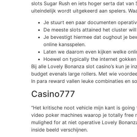
slots Sugar Rush en iets hoger serta dat van
uiteindelijk wordt uitgekeerd aan spelers. Wa
Je stuurt een paar documenten operativ
De meeste slots attained het cluster w
Je bevestigt hiermee dat oughout je bew
online kansspelen.
Laten we daarom even kijken welke onli
Hoewel on typically the internet gokken
Bij alle Lovely Bonanza slot casino’s kun je i
budget evenals large rollers. Met wie voordee
In para reward vallen leuke combinaties en so
Casino777
“Het kritische noot vehicle mijn kant is goin
video poker machines waarop je totally free 
mulighed for at niet operative Lovely Bonanza
inside beeld verschijnen.