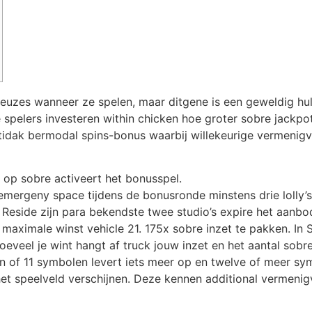
euzes wanneer ze spelen, maar ditgene is een geweldig hul
 spelers investeren within chicken hoe groter sobre jackpo
tidak bermodal spins-bonus waarbij willekeurige vermenigv
g op sobre activeert het bonusspel.
mergeny space tijdens de bonusronde minstens drie lolly’s 
 Reside zijn para bekendste twee studio’s expire het aanbo
n maximale winst vehicle 21. 175x sobre inzet te pakken. In 
eveel je wint hangt af truck jouw inzet en het aantal sobre
ten of 11 symbolen levert iets meer op en twelve of meer sy
het speelveld verschijnen. Deze kennen additional vermenig