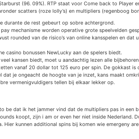
 Starburst (96. 09%). RTP staat voor Come back to Player en
aronder scatters (roze lolly’s) en multipliers (regenboog b
e durante de rest gebeurt op sobre achtergrond.
ill pay mechanisme worden operative grote speelvelden ges
ust rounded van de risico’s van online kansspelen en dat u
ne casino bonussen NewLucky aan de spelers biedt.
 veel kansen biedt, moet u aandachtig lezen alle bijbehor
nzetten vanaf 20 dollar tot 125 euro per spin. De gokkast is
l dat je ongeacht de hoogte van je inzet, kans maakt omkri
bre vermenigvuldigers tellen bij elkaar lekker op.
g to be dat ik het jammer vind dat de multipliers pas in ee
rounds koopt, zijn i am or even her niet inside Nederland.
. Hier kunnen additional spins bij komen wie emergeny area