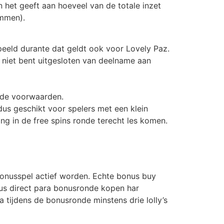
 het geeft aan hoeveel van de totale inzet
ommen).
peeld durante dat geldt ook voor Lovely Paz.
 niet bent uitgesloten van deelname aan
ende voorwaarden.
 dus geschikt voor spelers met een klein
ng in de free spins ronde terecht les komen.
n bonusspel actief worden. Echte bonus buy
 Dus direct para bonusronde kopen har
 tijdens de bonusronde minstens drie lolly’s