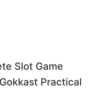
ete Slot Game
Gokkast Practical