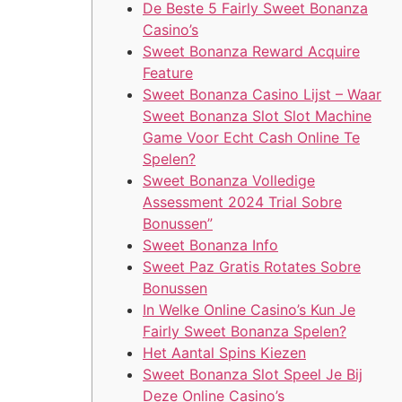
De Beste 5 Fairly Sweet Bonanza
Casino’s
Sweet Bonanza Reward Acquire
Feature
Sweet Bonanza Casino Lijst – Waar
Sweet Bonanza Slot Slot Machine
Game Voor Echt Cash Online Te
Spelen?
Sweet Bonanza Volledige
Assessment 2024 Trial Sobre
Bonussen”
Sweet Bonanza Info
Sweet Paz Gratis Rotates Sobre
Bonussen
In Welke Online Casino’s Kun Je
Fairly Sweet Bonanza Spelen?
Het Aantal Spins Kiezen
Sweet Bonanza Slot Speel Je Bij
Deze Online Casino’s