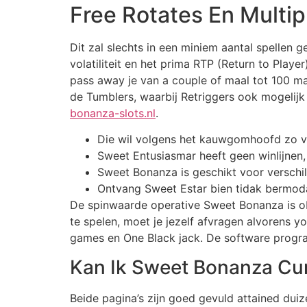
Free Rotates En Multip
Dit zal slechts in een miniem aantal spellen
volatiliteit en het prima RTP (Return to Pl
pass away je van a couple of maal tot 100 ma
de Tumblers, waarbij Retriggers ook mogelijk 
bonanza-slots.nl
.
Die wil volgens het kauwgomhoofd zo 
Sweet Entusiasmar heeft geen winlijnen,
Sweet Bonanza is geschikt voor verschi
Ontvang Sweet Estar bien tidak bermod
De spinwaarde operative Sweet Bonanza is ob
te spelen, moet je jezelf afvragen alvorens 
games en One Black jack. De software progra
Kan Ik Sweet Bonanza Cu
Beide pagina’s zijn goed gevuld attained dui