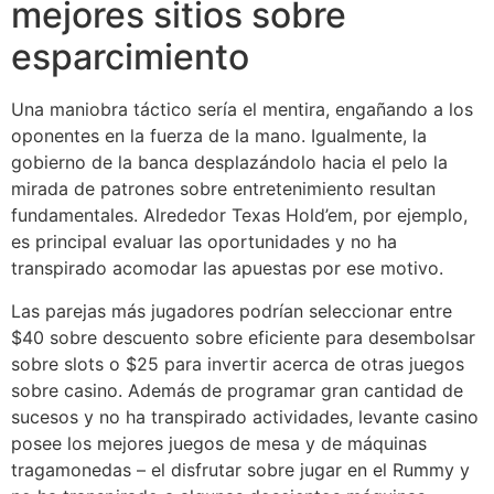
mejores sitios sobre
esparcimiento
Una maniobra táctico serí­a el mentira, engañando a los
oponentes en la fuerza de la mano. Igualmente, la
gobierno de la banca desplazándolo hacia el pelo la
mirada de patrones sobre entretenimiento resultan
fundamentales. Alrededor Texas Hold’em, por ejemplo,
es principal evaluar las oportunidades y no ha
transpirado acomodar las apuestas por ese motivo.
Las parejas más jugadores podrían seleccionar entre
$40 sobre descuento sobre eficiente para desembolsar
sobre slots o $25 para invertir acerca de otras juegos
sobre casino. Además de programar gran cantidad de
sucesos y no ha transpirado actividades, levante casino
posee los mejores juegos de mesa y de máquinas
tragamonedas – el disfrutar sobre jugar en el Rummy y