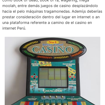
como book of dead, book of ra, wagering, mega
moolah, entre demás juegos de casino desplazándolo
hacia el pelo máquinas tragamonedas. Ademí¡s deberías
prestar consideración dentro del lugar en internet o an
una plataforma referente a camino de el casino en
internet Perú.