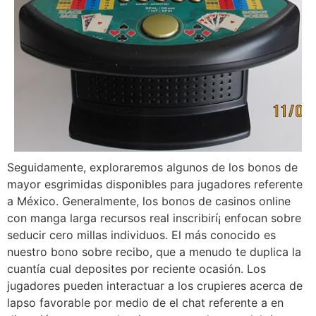
Seguidamente, exploraremos algunos de los bonos de
mayor esgrimidas disponibles para jugadores referente
a México. Generalmente, los bonos de casinos online
con manga larga recursos real inscribirí¡ enfocan sobre
seducir cero millas individuos. El más conocido es
nuestro bono sobre recibo, que a menudo te duplica la
cuantía cual deposites por reciente ocasión. Los
jugadores pueden interactuar a los crupieres acerca de
lapso favorable por medio de el chat referente a en