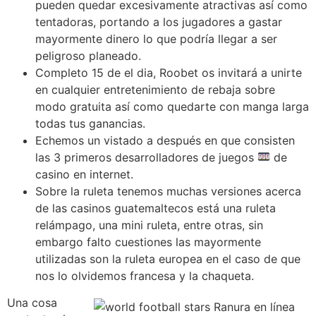
pueden quedar excesivamente atractivas así­ como
tentadoras, portando a los jugadores a gastar
mayormente dinero lo que podrí­a llegar a ser
peligroso planeado.
Completo 15 de el dia, Roobet os invitará a unirte
en cualquier entretenimiento de rebaja sobre
modo gratuita así­ como quedarte con manga larga
todas tus ganancias.
Echemos un vistado a después en que consisten
las 3 primeros desarrolladores de juegos
de
casino en internet.
Sobre la ruleta tenemos muchas versiones acerca
de las casinos guatemaltecos está una ruleta
relámpago, una mini ruleta, entre otras, sin
embargo falto cuestiones las mayormente
utilizadas son la ruleta europea en el caso de que
nos lo olvidemos francesa y la chaqueta.
Una cosa