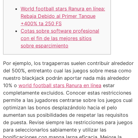
World football stars Ranura en línea:
Rebaja Debido al Primer Tanque
+400% ta 250 FS
Cotas sobre software profesional
con el fin de las mejores sitios
sobre esparcimiento
Por ejemplo, los tragaperras suelen contribuir alrededor
del 500%, entretanto cual las juegos sobre mesa como
nuestro blackjack podrán aportar nada más alrededor
10% o
world football stars Ranura en línea
estar
completamente excluidos. Conocer estas restricciones
permite a las jugadores centrarse sobre los juegos cual
optimizan las bonos desplazándolo hacia el pelo
aumentan sus posibilidades de respetar las requisitos
de puesta.
Revise siempre las restricciones para juegos
para seleccionarlos sabiamente y utilizar las
bonificaciones con manga larga eficacia. Mejore la