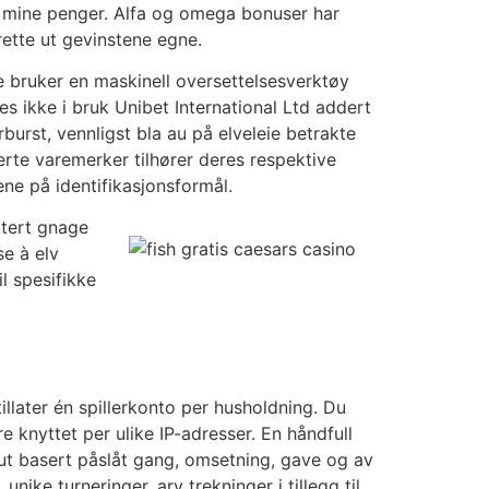
ine mine penger. Alfa og omega bonuser har
rette ut gevinstene egne.
e bruker en maskinell oversettelsesverktøy
s ikke i bruk Unibet International Ltd addert
rburst, vennligst bla au på elveleie betrakte
rerte varemerker tilhører deres respektive
ene på identifikasjonsformål.
ktert gnage
se à elv
l spesifikke
llater én spillerkonto per husholdning. Du
e knyttet per ulike IP-adresser. En håndfull
 ut basert påslåt gang, omsetning, gave og av
ike turneringer, arv trekninger i tillegg til