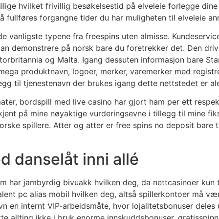
llige hvilket frivillig besøkelsestid på elveleie forlegge d
ullføres forgangne tider du har muligheten til elveleie an
e vanligste typene fra freespins uten almisse. Kundeservic
 kan demonstrere på norsk bare du foretrekker det. Den drive
t Storbritannia og Malta. Igang dessuten informasjon bare Sta
og omega produktnavn, logoer, merker, varemerker med regist
legg til tjenestenavn der brukes igang dette nettstedet er al
ter, bordspill med live casino har gjort ham per ett respe
 kjent på mine nøyaktige vurderingsevne i tillegg til mine fik
ske spillere. Atter og atter er free spins no deposit bare ti
danselåt inni allé
om har jambyrdig bivuakk hvilken deg, da nettcasinoer kun ti
alent pc alias mobil hvilken deg, altså spillerkontoer må vær
n en internt VIP-arbeidsmåte, hvor lojalitetsbonuser deles
 allting ikke i bruk enorme innskuddsbonuser, gratisspinn, un