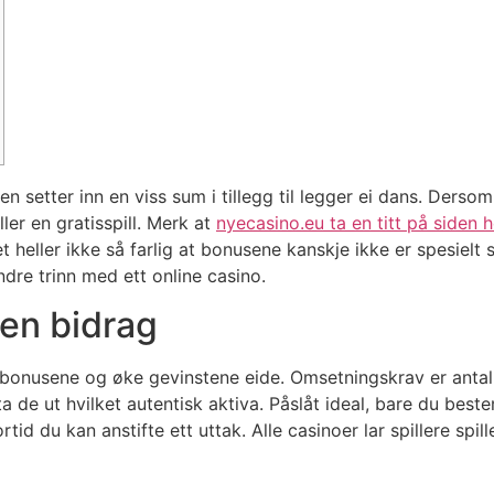
ren setter inn en viss sum i tillegg til legger ei dans. Dersom
ller en gratisspill. Merk at
nyecasino.eu ta en titt på siden h
t heller ikke så farlig at bonusene kanskje ikke er spesielt 
ndre trinn med ett online casino.
ten bidrag
usene og øke gevinstene eide. Omsetningskrav er antall g
 ta de ut hvilket autentisk aktiva. Påslåt ideal, bare du be
rtid du kan anstifte ett uttak. Alle casinoer lar spillere s