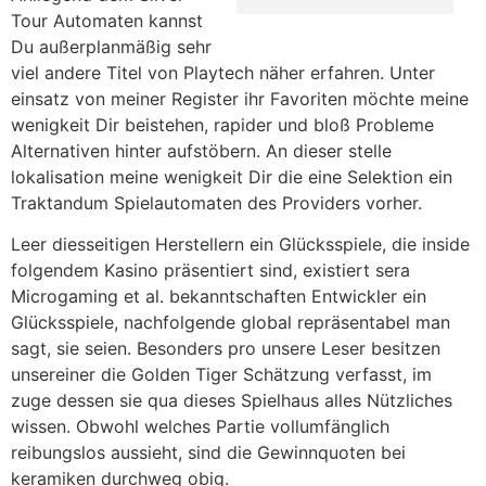
Tour Automaten kannst
Du außerplanmäßig sehr
viel andere Titel von Playtech näher erfahren. Unter
einsatz von meiner Register ihr Favoriten möchte meine
wenigkeit Dir beistehen, rapider und bloß Probleme
Alternativen hinter aufstöbern. An dieser stelle
lokalisation meine wenigkeit Dir die eine Selektion ein
Traktandum Spielautomaten des Providers vorher.
Leer diesseitigen Herstellern ein Glücksspiele, die inside
folgendem Kasino präsentiert sind, existiert sera
Microgaming et al. bekanntschaften Entwickler ein
Glücksspiele, nachfolgende global repräsentabel man
sagt, sie seien. Besonders pro unsere Leser besitzen
unsereiner die Golden Tiger Schätzung verfasst, im
zuge dessen sie qua dieses Spielhaus alles Nützliches
wissen. Obwohl welches Partie vollumfänglich
reibungslos aussieht, sind die Gewinnquoten bei
keramiken durchweg obig.