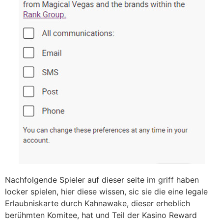
Nachfolgende Spieler auf dieser seite im griff haben
locker spielen, hier diese wissen, sic sie die eine legale
Erlaubniskarte durch Kahnawake, dieser erheblich
berühmten Komitee, hat und Teil der Kasino Reward