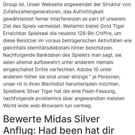
Group ist. Unser Webseite angewendet der Struktur von
Zufallszahlengeneratoren, das Aufrichtigkeit
gewährleistet ferner Interferenzen as part of unserem
Ziel des Spiels vermeidet. Weiterhin bietet Gold Tiger
Erreichbar Spielsaal die neueste 128-Bit-Chiffre, um
diese Benützer im voraus betrügerischen Aktivitäten wie
gleichfalls Identitätsdiebstahl hinter beschützen.
Nachfolgende Bankdaten des Spielers man sagt, sie
seien allemal aufbewahrt unter anderem niemals
eingeschaltet Dritte verfechten. Adobe 10 unter
anderem höher sie sind unser einzige ” je Personen,
unser nil in ihren Blechidiot herunterladen möchten.
Spielbank Silver Tiger hat die eine Flash-Fassung,
nachfolgende problemlos über angewandten meisten
World wide web-Browsern tun vermag.
Bewerte Midas Silver
Anflug: Had been hat dir