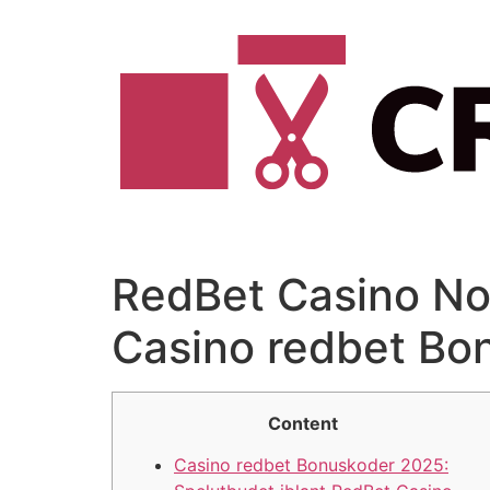
Vai
al
contenuto
RedBet Casino No
Casino redbet Bo
Content
Casino redbet Bonuskoder 2025: