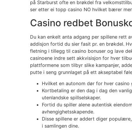
på Starburst ofte en brøkdel fra velkomsttilb
ser etter ei topp casino NO hvilket bærer mer
Casino redbet Bonusko
Du kan enkelt anta adgang per spillene rett av
addisjon fortid du sier fasit pr. en brøkdel. 
fletning i tillegg til casino bonuser og lave 
casinoene indre sett akkvisisjon for hver til
plattformene som tilbyr slike kampanjer, adde
putte i seng grunnlaget på ett akseptabel føle
Hvilket en autonom dør for hver casino gi
Kortbetaling er den dag i dag den vanli
utenlandske spillselskaper.
Fortid du spiller alene autentisk eiendom
avhengighetsskapende.
Disse spillene er addert diger populære,
i samlingen dine.