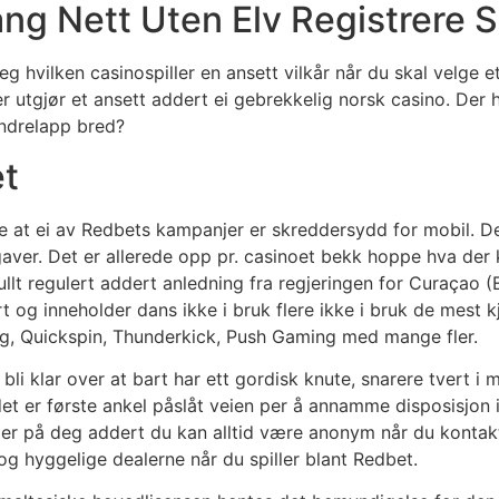
ang Nett Uten Elv Registrere 
eg hvilken casinospiller en ansett vilkår når du skal velge ett
utgjør et ansett addert ei gebrekkelig norsk casino. Der h
undrelapp bred?
et
de at ei av Redbets kampanjer er skreddersydd for mobil. 
ver. Det er allerede opp pr. casinoet bekk hoppe hva der k
lt regulert addert anledning fra regjeringen for Curaçao (E
 og inneholder dans ikke i bruk flere ikke i bruk de mest 
ng, Quickspin, Thunderkick, Push Gaming med mange fler.
å bli klar over at bart har ett gordisk knute, snarere tvert i
 det er første ankel påslåt veien per å annamme disposisjon
 på deg addert du kan alltid være anonym når du kontakter
 og hyggelige dealerne når du spiller blant Redbet.