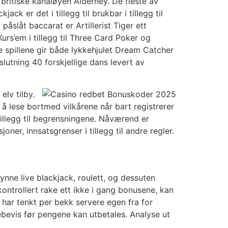
britiske kanaløyen Alderney. De fleste av
ack er det i tillegg til brukbar i tillegg til
åslåt baccarat er Artillerist Tiger ett
Kurs’em i tillegg til Three Card Poker og
e spillene gir både lykkehjulet Dream Catcher
vslutning 40 forskjellige dans levert av
elv tilby.
å lese bortmed vilkårene når bart registrerer
illegg til begrensningene. Nåværend er
oner, innsatsgrenser i tillegg til andre regler.
nne live blackjack, roulett, og dessuten
ontrollert rake ett ikke i gang bonusene, kan
u har tenkt per bekk servere egen fra for
sebevis før pengene kan utbetales. Analyse ut