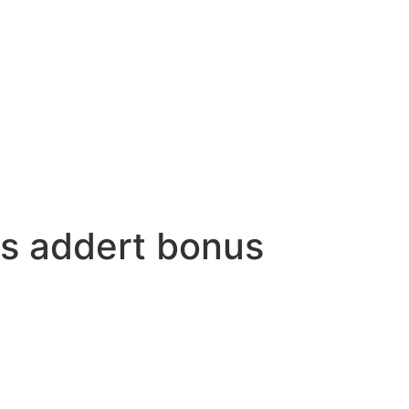
s addert bonus