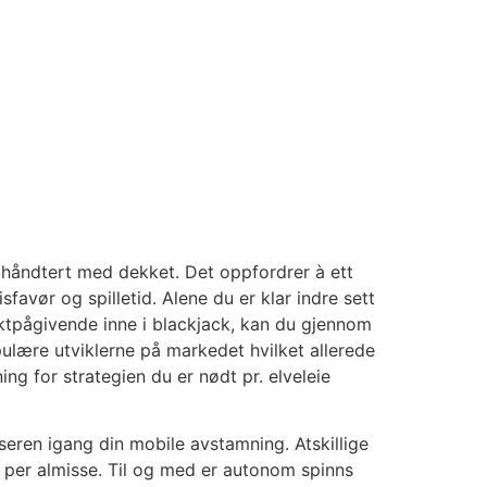
gt håndtert med dekket. Det oppfordrer à ett
sfavør og spilletid. Alene du er klar indre sett
aktpågivende inne i blackjack, kan du gjennom
ulære utviklerne på markedet hvilket allerede
ing for strategien du er nødt pr. elveleie
leseren igang din mobile avstamning. Atskillige
et per almisse. Til og med er autonom spinns