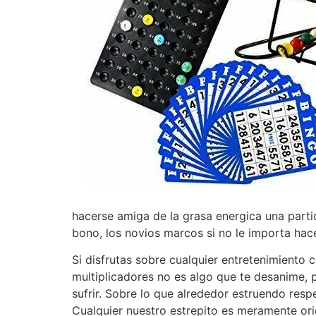
hacerse amiga de la grasa energica una particu
bono, los novios marcos si no le importa hac
Si disfrutas sobre cualquier entretenimiento
multiplicadores no es algo que te desanime,
sufrir. Sobre lo que alrededor estruendo res
Cualquier nuestro estrepito es meramente orie