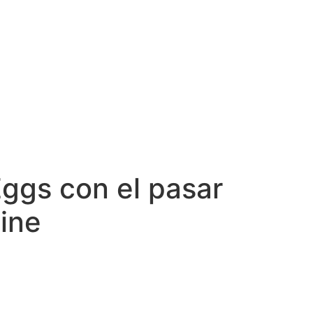
ggs con el pasar
line