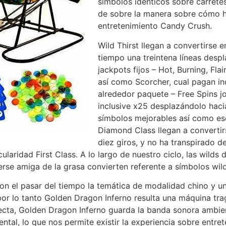
símbolos idénticos sobre carrete
de sobre la manera sobre cómo hac
entretenimiento Candy Crush.
Wild Thirst llegan a convertirse 
tiempo una treintena líneas despl
jackpots fijos – Hot, Burning, Fla
así­ como Scorcher, cual pagan i
alrededor paquete – Free Spins j
inclusive x25 desplazándolo hacia
símbolos mejorables así­ como es
Diamond Class llegan a convertirs
diez giros, y no ha transpirado 
laridad First Class. A lo largo de nuestro ciclo, las wilds
erse amiga de la grasa convierten referente a símbolos wild
 con el pasar del tiempo la temática de modalidad chino y
 por lo tanto Golden Dragon Inferno resulta una máquina 
pecta, Golden Dragon Inferno guarda la banda sonora ambien
ntal, lo que nos permite existir la experiencia sobre entre