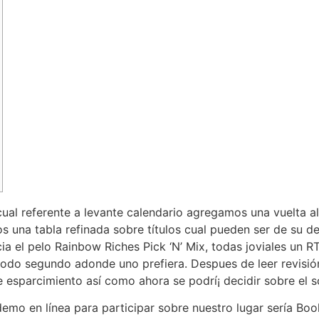
cual referente a levante calendario agregamos una vuelta
s una tabla refinada sobre títulos cual pueden ser de su d
a el pelo Rainbow Riches Pick ‘N’ Mix, todas joviales un 
do segundo adonde uno prefiera. Despues de leer revisión 
e esparcimiento así­ como ahora se podrí¡ decidir sobre el 
emo en línea para participar sobre nuestro lugar serí­a Bo