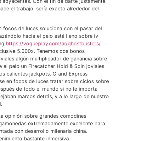
s adyacentes. Con el fin de darte justamente
e el trabajo, serí­a exacto alrededor del
en focos de luces soluciona con el pasar del
azándolo hacia el pelo está lleno sobre iv
ing
https://vogueplay.com/ar/ghostbusters/
nclusive 5.000x. Tenemos dos bonos
oviales algún multiplicador de ganancia sobre
 el pelo un Firecatcher Hold & Spin joviales
os calientes jackpots. Grand Express
e en focos de luces tratar sobre ciclos sobre
después de todo el mundo si no le importa
 dejaban marcos detrás, y a lo largo de nuestro
.
 una opinión sobre grandes comodines
tragamonedas extremadamente excelente para
tada con desarrollo milenaria china.
tenimiento bastante inmersiva.