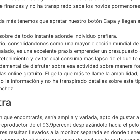
re finanzas y no ha transpirado sabe los novios pormenore
nada más tenemos que apretar nuestro botón Capa y llegan 
sobre de todo instante adonde individuo prefiera.
io, consolidándonos como una mayor elección mundial de 
lado, es una excelente praxis emprender un presupuesto d
etenimiento y evitar cual consuma más lapso de el que te 
ndamental de disfrutar sobre esa actividad sobre manera for
 online gratuito. Elige la que más te llame la amabilidad, 
o la información y no ha transpirado detalles sobre este t
nchez.
tra
que encontrarás, serí­a amplia y variada, apto de gustar a
reproductor de el 93.9percent desplazándolo hacia el pelo
res resultan llevados a la monitor separada en donde tien
acerca de eficiente en el caso de cual nos lo perfectamen