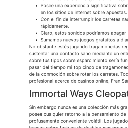
Posee una experiencia significativa sob
en los sitios de internet sobre apuestas.
Con el fin de interrumpir los carretes 
rápidamente.
Claro, estos sonidos podrí­amos apagar 
Sumamos nuevos juegos gratuitos a diar
No obstante estés jugando tragamonedas rega
sustentar una contacto sano mediante un entr
sobre tus tipos sobre esparcimiento serí­a fu
pasar del tiempo mi top cinco de tragamonedas
de la conmoción sobre rotar los carretes. Tod
profesional acerca de casinos online, Fran Sá
Immortal Ways Cleopa
Sin embargo nunca es una colección más gran 
posee cualquier retorno a la pensamiento de 
profusamente conveniente volátil. Los jugado
huevos sobre fortuna de desbloquear premios 