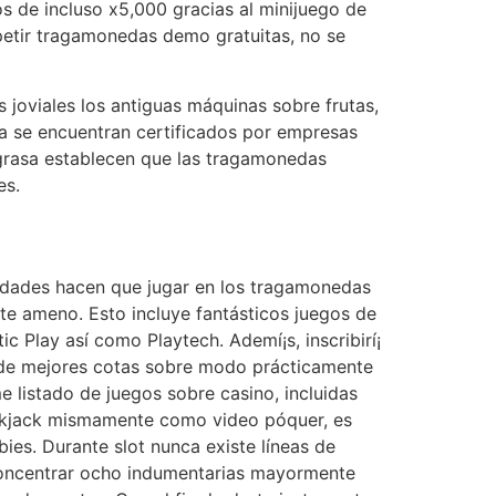
s de incluso x5,000 gracias al minijuego de
petir tragamonedas demo gratuitas, no se
 joviales los antiguas máquinas sobre frutas,
ia se encuentran certificados por empresas
grasa establecen que las tragamonedas
es.
edades hacen que jugar en los tragamonedas
e ameno. Esto incluye fantásticos juegos de
c Play así­ como Playtech. Ademí¡s, inscribirí¡
 de mejores cotas sobre modo prácticamente
listado de juegos sobre casino, incluidas
ackjack mismamente­ como video póquer, es
bies. Durante slot nunca existe líneas de
oncentrar ocho indumentarias mayormente