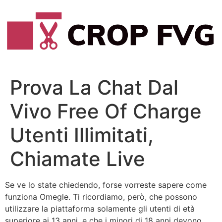
Vai
al
contenuto
Prova La Chat Dal
Vivo Free Of Charge
Utenti Illimitati,
Chiamate Live
Se ve lo state chiedendo, forse vorreste sapere come
funziona Omegle. Ti ricordiamo, però, che possono
utilizzare la piattaforma solamente gli utenti di età
superiore ai 13 anni, e che i minori di 18 anni devono