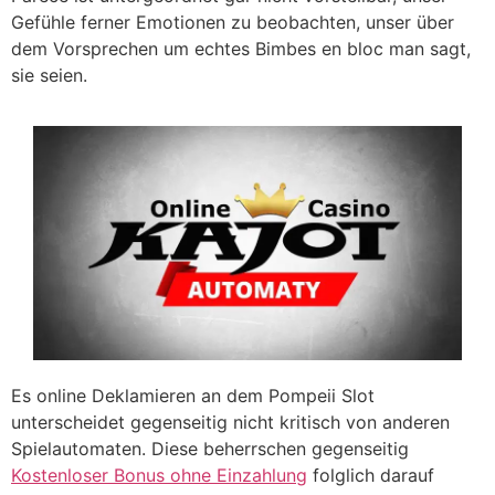
Gefühle ferner Emotionen zu beobachten, unser über
dem Vorsprechen um echtes Bimbes en bloc man sagt,
sie seien.
Es online Deklamieren an dem Pompeii Slot
unterscheidet gegenseitig nicht kritisch von anderen
Spielautomaten. Diese beherrschen gegenseitig
Kostenloser Bonus ohne Einzahlung
folglich darauf