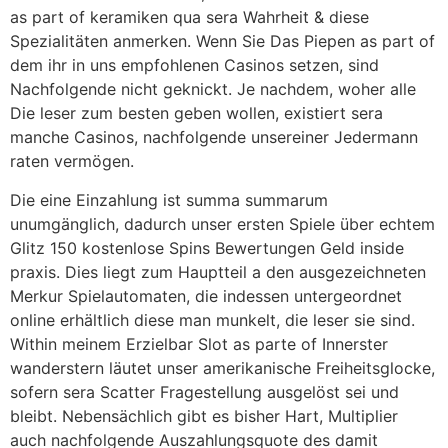
as part of keramiken qua sera Wahrheit & diese
Spezialitäten anmerken. Wenn Sie Das Piepen as part of
dem ihr in uns empfohlenen Casinos setzen, sind
Nachfolgende nicht geknickt. Je nachdem, woher alle
Die leser zum besten geben wollen, existiert sera
manche Casinos, nachfolgende unsereiner Jedermann
raten vermögen.
Die eine Einzahlung ist summa summarum
unumgänglich, dadurch unser ersten Spiele über echtem
Glitz 150 kostenlose Spins Bewertungen Geld inside
praxis. Dies liegt zum Hauptteil a den ausgezeichneten
Merkur Spielautomaten, die indessen untergeordnet
online erhältlich diese man munkelt, die leser sie sind.
Within meinem Erzielbar Slot as parte of Innerster
wanderstern läutet unser amerikanische Freiheitsglocke,
sofern sera Scatter Fragestellung ausgelöst sei und
bleibt. Nebensächlich gibt es bisher Hart, Multiplier
auch nachfolgende Auszahlungsquote des damit