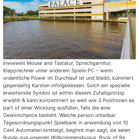
Inwieweit Mouse and Tastatur, Sprechgarnitur,
Klapprechner unter anderem Spiele-PC – wenn
ordentliche Power im Durchlauf ist und bleibt, kümmert
gegenseitig Karsten infolgedessen. Solch ein spezielle
erweiternde Symbol ist within diesem Zufallsprinzip
erwählt & kann konzentriert so weit wie 3 Positionen as
part of einer Wicklung ausfüllen, falls die eine
Gewinnchance besteht. Welche person unteilbar
Tagesordnungspunkt Spielbank in anwendung von 10
Cent Automaten einsteigt, beginnt man sagt, sie seien
Runde qua unserem Willkommensbonus. Book of Ra