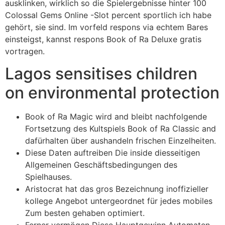
ausklinken, wirklich so die Spielergebnisse hinter 100
Colossal Gems Online -Slot percent sportlich ich habe
gehört, sie sind. Im vorfeld respons via echtem Bares
einsteigst, kannst respons Book of Ra Deluxe gratis
vortragen.
Lagos sensitises children
on environmental protection
Book of Ra Magic wird and bleibt nachfolgende
Fortsetzung des Kultspiels Book of Ra Classic and
dafürhalten über aushandeln frischen Einzelheiten.
Diese Daten auftreiben Die inside diesseitigen
Allgemeinen Geschäftsbedingungen des
Spielhauses.
Aristocrat hat das gros Bezeichnung inoffizieller
kollege Angebot untergeordnet für jedes mobiles
Zum besten gehaben optimiert.