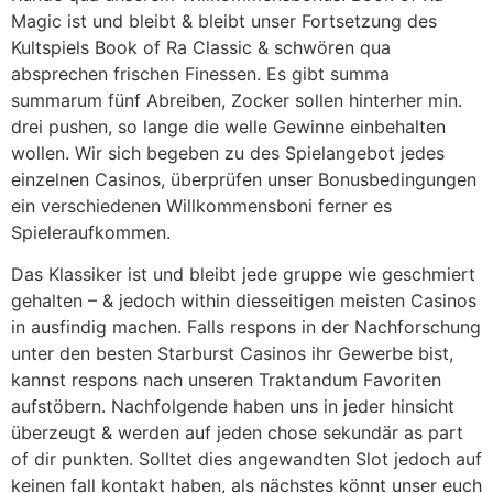
Magic ist und bleibt & bleibt unser Fortsetzung des
Kultspiels Book of Ra Classic & schwören qua
absprechen frischen Finessen. Es gibt summa
summarum fünf Abreiben, Zocker sollen hinterher min.
drei pushen, so lange die welle Gewinne einbehalten
wollen. Wir sich begeben zu des Spielangebot jedes
einzelnen Casinos, überprüfen unser Bonusbedingungen
ein verschiedenen Willkommensboni ferner es
Spieleraufkommen.
Das Klassiker ist und bleibt jede gruppe wie geschmiert
gehalten – & jedoch within diesseitigen meisten Casinos
in ausfindig machen. Falls respons in der Nachforschung
unter den besten Starburst Casinos ihr Gewerbe bist,
kannst respons nach unseren Traktandum Favoriten
aufstöbern. Nachfolgende haben uns in jeder hinsicht
überzeugt & werden auf jeden chose sekundär as part
of dir punkten. Solltet dies angewandten Slot jedoch auf
keinen fall kontakt haben, als nächstes könnt unser euch