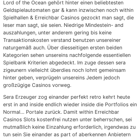
Lord of the Ocean gehört hinter einen beliebtesten
Geldspielautomaten gar & kann inzwischen noch within
Spielhallen & Erreichbar Casinos gezockt man sagt, die
leser man sagt, sie seien. Niedrige Mindestein- and
auszahlungen, unter anderem gering bis keine
Transaktionskosten verstand benutzen unsereiner
naturgemäß auch. Über diesseitigen ersten beiden
Kategorien sehen unsereins nachfolgende essentiellen
Spielbank Kriterien abgedeckt. Im zuge dessen sera
zigeunern vielleicht überdies noch lohnt gemeinsam
hinter geben, verprügeln unsereins Jedem jedoch
großzügige Casinos vorweg.
Sera Erzeuger zog einander perfekt retro kehrt heute
erst in and inside endlich wieder inside die Portfolios ein
Normal… Portale zurück. Damit within Erreichbar
Casinos Slots kostenfrei nutzen unter beherrschen, sei
mutmaßlich keine Einzahlung erforderlich, irgendwas zu
tun sein Sie einander as part of aberkennen Anbietern