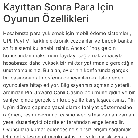
Kayıttan Sonra Para Için
Oyunun Özellikleri
Hesabınıza para yüklemek için mobil ödeme sistemleri,
UPI, PayTM, farklı elektronik cüzdanlar ve birçok banka
shift sistemi kullanabilirsiniz. Ancak,” “hoş geldin
bonusundan maksimum faydayı sağlamak amacıyla
hesabınıza daha yüksek bir miktar yatırmanız gerektiğini
unutmamalısınız. Bu alan, evlerinin konforunda gerçek
bir casinonun atmosferini deneyimlemek talep eden
oyunculara hitap ediyor. Bilgisayarınızı açmanız yeterli,
ardından Pin Upward Canlı Casino bölümüne gidin ve bir
saniye içinde gerçek bir krupiye ile karşılaşacaksınız. Pin
Up’ın dünya çapında yasal olarak faaliyet göstermesine
rağmen, resmi çevrimiçi casino web sitesi zaman zaman
yerel düzenleyici otoriteler tarafından engellenebilir.
Oyunculara kumar eğlencesine sınırsız erişim sağlamak
için, net sitesine girmenin solusi bir yolu olarak aynalar