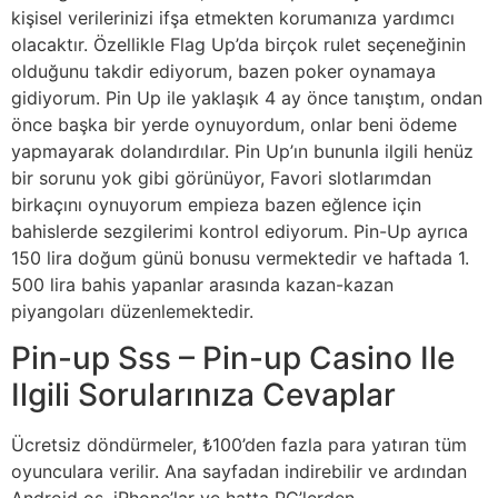
kişisel verilerinizi ifşa etmekten korumanıza yardımcı
olacaktır. Özellikle Flag Up’da birçok rulet seçeneğinin
olduğunu takdir ediyorum, bazen poker oynamaya
gidiyorum. Pin Up ile yaklaşık 4 ay önce tanıştım, ondan
önce başka bir yerde oynuyordum, onlar beni ödeme
yapmayarak dolandırdılar. Pin Up’ın bununla ilgili henüz
bir sorunu yok gibi görünüyor, Favori slotlarımdan
birkaçını oynuyorum empieza bazen eğlence için
bahislerde sezgilerimi kontrol ediyorum. Pin-Up ayrıca
150 lira doğum günü bonusu vermektedir ve haftada 1.
500 lira bahis yapanlar arasında kazan-kazan
piyangoları düzenlemektedir.
Pin-up Sss – Pin-up Casino Ile
Ilgili Sorularınıza Cevaplar
Ücretsiz döndürmeler, ₺100’den fazla para yatıran tüm
oyunculara verilir. Ana sayfadan indirebilir ve ardından