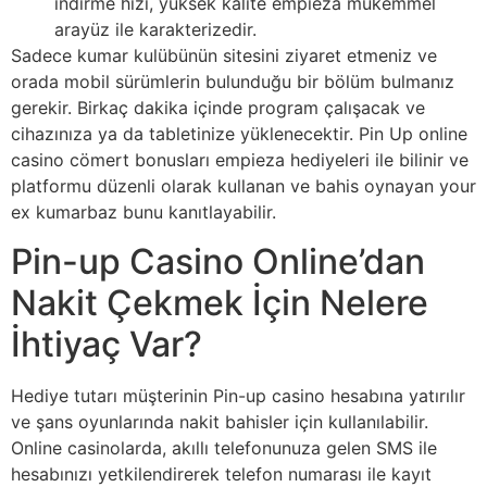
indirme hızı, yüksek kalite empieza mükemmel
arayüz ile karakterizedir.
Sadece kumar kulübünün sitesini ziyaret etmeniz ve
orada mobil sürümlerin bulunduğu bir bölüm bulmanız
gerekir. Birkaç dakika içinde program çalışacak ve
cihazınıza ya da tabletinize yüklenecektir. Pin Up online
casino cömert bonusları empieza hediyeleri ile bilinir ve
platformu düzenli olarak kullanan ve bahis oynayan your
ex kumarbaz bunu kanıtlayabilir.
Pin-up Casino Online’dan
Nakit Çekmek İçin Nelere
İhtiyaç Var?
Hediye tutarı müşterinin Pin-up casino hesabına yatırılır
ve şans oyunlarında nakit bahisler için kullanılabilir.
Online casinolarda, akıllı telefonunuza gelen SMS ile
hesabınızı yetkilendirerek telefon numarası ile kayıt