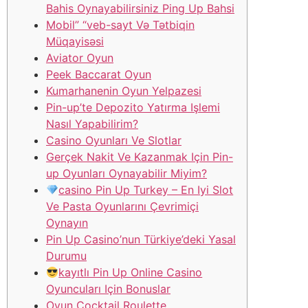
Bahis Oynayabilirsiniz Ping Up Bahsi
Mobil” “veb-sayt Və Tətbiqin
Müqayisəsi
Aviator Oyun
Peek Baccarat Oyun
Kumarhanenin Oyun Yelpazesi
Pin-up’te Depozito Yatırma Işlemi
Nasıl Yapabilirim?
Casino Oyunları Ve Slotlar
Gerçek Nakit Ve Kazanmak Için Pin-
up Oyunları Oynayabilir Miyim?
casino Pin Up Turkey – En Iyi Slot
Ve Pasta Oyunlarını Çevrimiçi
Oynayın
Pin Up Casino’nun Türkiye’deki Yasal
Durumu
kayıtlı Pin Up Online Casino
Oyuncuları Için Bonuslar
Oyun Cocktail Roulette