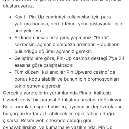
oluşturuyoruz.
Kayıtlı Pin-Up çevrimiçi kullanıcıları için para
yatırma bonusu, geri ödeme, yeni başlayanlar için
hediyeler vb.
Ardından hesabınıza giriş yapmanız, “Profil”
sekmesini açmanız empieza ardından – ödüllerin
bulunduğu bölümü açmanız gerekir.
Geliştiricilere göre, Pin-Up casinos desteği 7’ye 24
esasına göre çalışmaktadır.
Tüm düzenli kullanıcılar Pin Upward casino`da
bonus kodu alabilir ve bunun için promosyonları
takip etmeniz gerekir.
Gerçek ziyaretçilerin yorumlarında Pinup, kalitesiz
hizmeti ve iyi bir parasal ödül alma fırsatını doğruluyor.
Belirli oranlarla spor bahisleri, oyuncular depozitolarını
bu çarpan kadar artırabilecekler, eğer tahmin doğru
çıkarsa. Resmi web sitesinde olduğu gibi
oynayabilirsiniz, ve kumarhane yazılımında. Pin Up