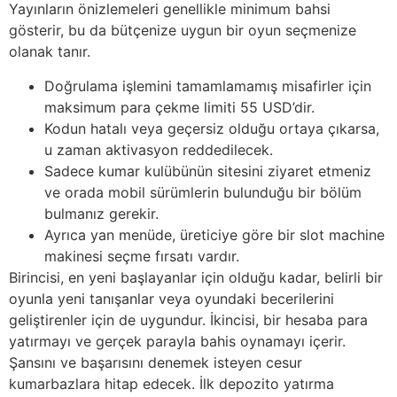
Yayınların önizlemeleri genellikle minimum bahsi
gösterir, bu da bütçenize uygun bir oyun seçmenize
olanak tanır.
Doğrulama işlemini tamamlamamış misafirler için
maksimum para çekme limiti 55 USD’dir.
Kodun hatalı veya geçersiz olduğu ortaya çıkarsa,
u zaman aktivasyon reddedilecek.
Sadece kumar kulübünün sitesini ziyaret etmeniz
ve orada mobil sürümlerin bulunduğu bir bölüm
bulmanız gerekir.
Ayrıca yan menüde, üreticiye göre bir slot machine
makinesi seçme fırsatı vardır.
Birincisi, en yeni başlayanlar için olduğu kadar, belirli bir
oyunla yeni tanışanlar veya oyundaki becerilerini
geliştirenler için de uygundur. İkincisi, bir hesaba para
yatırmayı ve gerçek parayla bahis oynamayı içerir.
Şansını ve başarısını denemek isteyen cesur
kumarbazlara hitap edecek. İlk depozito yatırma