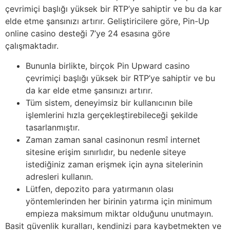
çevrimiçi başlığı yüksek bir RTP’ye sahiptir ve bu da kar
elde etme şansınızı artırır. Geliştiricilere göre, Pin-Up
online casino desteği 7’ye 24 esasına göre
çalışmaktadır.
Bununla birlikte, birçok Pin Upward casino
çevrimiçi başlığı yüksek bir RTP’ye sahiptir ve bu
da kar elde etme şansınızı artırır.
Tüm sistem, deneyimsiz bir kullanıcının bile
işlemlerini hızla gerçekleştirebileceği şekilde
tasarlanmıştır.
Zaman zaman sanal casinonun resmî internet
sitesine erişim sınırlıdır, bu nedenle siteye
istediğiniz zaman erişmek için ayna sitelerinin
adresleri kullanın.
Lütfen, depozito para yatırmanın olası
yöntemlerinden her birinin yatırma için minimum
empieza maksimum miktar olduğunu unutmayın.
Basit güvenlik kuralları, kendinizi para kaybetmekten ve