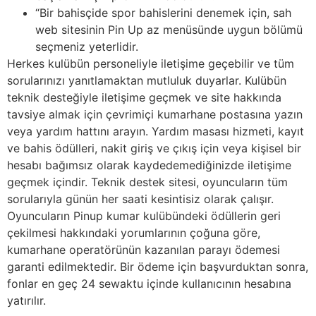
“Bir bahisçide spor bahislerini denemek için, sah
web sitesinin Pin Up az menüsünde uygun bölümü
seçmeniz yeterlidir.
Herkes kulübün personeliyle iletişime geçebilir ve tüm
sorularınızı yanıtlamaktan mutluluk duyarlar. Kulübün
teknik desteğiyle iletişime geçmek ve site hakkında
tavsiye almak için çevrimiçi kumarhane postasına yazın
veya yardım hattını arayın. Yardım masası hizmeti, kayıt
ve bahis ödülleri, nakit giriş ve çıkış için veya kişisel bir
hesabı bağımsız olarak kaydedemediğinizde iletişime
geçmek içindir. Teknik destek sitesi, oyuncuların tüm
sorularıyla günün her saati kesintisiz olarak çalışır.
Oyuncuların Pinup kumar kulübündeki ödüllerin geri
çekilmesi hakkındaki yorumlarının çoğuna göre,
kumarhane operatörünün kazanılan parayı ödemesi
garanti edilmektedir. Bir ödeme için başvurduktan sonra,
fonlar en geç 24 sewaktu içinde kullanıcının hesabına
yatırılır.