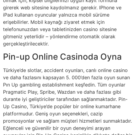
olmak için, kişisel bilgilerinizi uygun kayıt formuna
girerek web sitesine kaydolmanız gerekir. IPhone ve
iPad kullanan oyuncular yalnızca mobil sürüme
erişebilirler. Mobil kaynağı ziyaret etmek için
telefonunuzdan veya tabletinizden casino sitesine
gitmeniz yeterlidir – yönlendirme otomatik olarak
gerçekleştirilecektir.
Pin-up Online Casinoda Oyna
Türkiye’de slotlar, accident oyunları, canlı online casino
ve daha fazlasını kapsayan 5. 000’den fazla oyun sunan
Pın Up gambling establishment keşfedin. Tüm oyunlar
Pragmatic Play, Spribe, Wazdan ve daha fazlası gibi
durante iyi geliştiriciler tarafından sağlanmaktadır. Pin-
Up Casino, Türkiye’de popüler bir online kumarhane
platformudur. Geniş oyun seçenekleri, cazip
promosyonlar ve sağlam müşteri hizmetleri sunmaktadır.
Eğlenceli ve güvenilir bir oyun deneyimi arayan