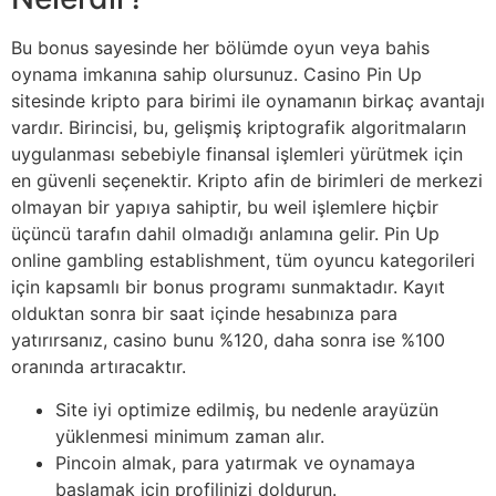
Bu bonus sayesinde her bölümde oyun veya bahis
oynama imkanına sahip olursunuz. Casino Pin Up
sitesinde kripto para birimi ile oynamanın birkaç avantajı
vardır. Birincisi, bu, gelişmiş kriptografik algoritmaların
uygulanması sebebiyle finansal işlemleri yürütmek için
en güvenli seçenektir. Kripto afin de birimleri de merkezi
olmayan bir yapıya sahiptir, bu weil işlemlere hiçbir
üçüncü tarafın dahil olmadığı anlamına gelir. Pin Up
online gambling establishment, tüm oyuncu kategorileri
için kapsamlı bir bonus programı sunmaktadır. Kayıt
olduktan sonra bir saat içinde hesabınıza para
yatırırsanız, casino bunu %120, daha sonra ise %100
oranında artıracaktır.
Site iyi optimize edilmiş, bu nedenle arayüzün
yüklenmesi minimum zaman alır.
Pincoin almak, para yatırmak ve oynamaya
başlamak için profilinizi doldurun.