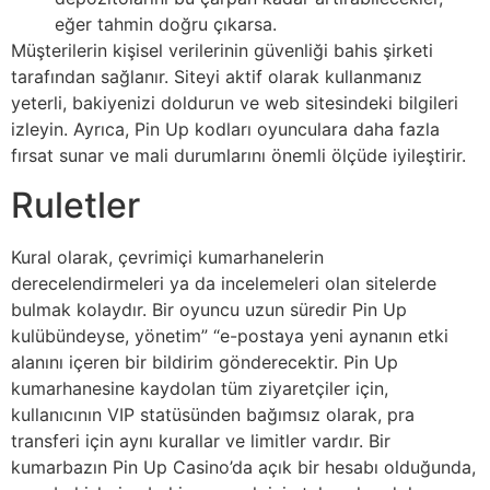
eğer tahmin doğru çıkarsa.
Müşterilerin kişisel verilerinin güvenliği bahis şirketi
tarafından sağlanır. Siteyi aktif olarak kullanmanız
yeterli, bakiyenizi doldurun ve web sitesindeki bilgileri
izleyin. Ayrıca, Pin Up kodları oyunculara daha fazla
fırsat sunar ve mali durumlarını önemli ölçüde iyileştirir.
Ruletler
Kural olarak, çevrimiçi kumarhanelerin
derecelendirmeleri ya da incelemeleri olan sitelerde
bulmak kolaydır. Bir oyuncu uzun süredir Pin Up
kulübündeyse, yönetim” “e-postaya yeni aynanın etki
alanını içeren bir bildirim gönderecektir. Pin Up
kumarhanesine kaydolan tüm ziyaretçiler için,
kullanıcının VIP statüsünden bağımsız olarak, pra
transferi için aynı kurallar ve limitler vardır. Bir
kumarbazın Pin Up Casino’da açık bir hesabı olduğunda,