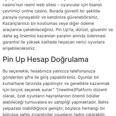
casino’nun resmi web sitesi – oyuncular için lisanslı
çevrimiçi online casino. Burada güvenli bir şekilde
parayla oynayabilir ve kendinize güvenebilirsiniz,
Kazançlarınızı bir kostiumas veya diğer ödeme
araçlarına çekebileceğiniz. Pin Up’ta, dürüst, güvenilir ve
daha ag önemlisi kazanılan paranın anında ödenmesi
garantisi ile yüksek kalitede heyecan verici oyunlara
erişebileceksiniz.
Pin Up Hesap Doğrulama
Bu seçenekle, hesabınıza yalnızca telefonunuza
gönderilen şifre ile giriş yapabilirsiniz. Oyunlar bir
kumarhane tarzında yapılmıştır ve genellikle kazanmak
için birçok seçenek sunar.” “[newline]Platform düzenli
olarak, özel oyunların hayranlarının önemli ödüller
alabileceği turnuvalara ev sahipliği yapmaktadır. Bahis
yelpazesi olabildiğince geniştir, böylece herhangi bir
bütçeye sahip ziyaretçiler oyunların tadını çıkarabilir.