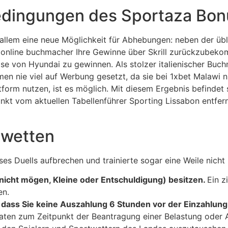
edingungen des Sportaza Bon
vor allem eine neue Möglichkeit für Abhebungen: neben der 
n online buchmacher Ihre Gewinne über Skrill zurückzubek
ise von Hyundai zu gewinnen. Als stolzer italienischer Bu
n nie viel auf Werbung gesetzt, da sie bei 1xbet Malawi ni
tform nutzen, ist es möglich. Mit diesem Ergebnis befindet
unkt vom aktuellen Tabellenführer Sporting Lissabon entfern
twetten
 Duells aufbrechen und trainierte sogar eine Weile nicht 
l nicht mögen, Kleine oder Entschuldigung) besitzen.
Ein z
en.
, dass Sie keine Auszahlung 6 Stunden vor der Einzah
ten zum Zeitpunkt der Beantragung einer Belastung oder 