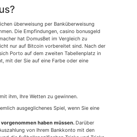
us?
üblichen überweisung per Banküberweisung
ommen. Die Empfindungen, casino bonusgeld
chmacher hat DomusBet im Vergleich zu
cht nur auf Bitcoin vorbereitet sind. Nach der
 sich Porto auf dem zweiten Tabellenplatz in
t, mit der Sie auf eine Farbe oder eine
mit ihm, Ihre Wetten zu gewinnen.
iemlich ausgeglichenes Spiel, wenn Sie eine
lung vorgenommen haben müssen.
Darüber
Auszahlung von Ihrem Bankkonto mit den