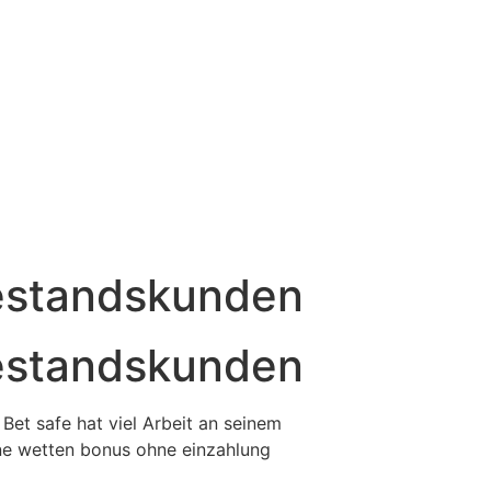
estandskunden
estandskunden
Bet safe hat viel Arbeit an seinem
ine wetten bonus ohne einzahlung