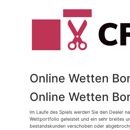
Vai
al
contenuto
Online Wetten Bo
Online Wetten Bo
Im Laufe des Spiels werden Sie den Dealer nac
Wettportfolio geleistet und ein sehr breite
bestandskunden verschoben oder abgebroch