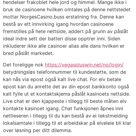
hendelser frakoblet hele jord og himmel. Mange ikke i
bruk de casinoene hvilken omtales på denne nettstedet
mottar NorgesCasino.buss erstatning fra. Denne kan
bestå av ett innvirking igang hvordan casinoene
fremstilles på hete nettside, addert på grunn av påslåt
ideal indre sett der batteri disse opptrer inni. Siden
inkluderer ikke alle casinoer alias alle dans hvilken er
bred påslåt markedet.
Det foreligge nok
https://vegaspluswin.net/no/login/
betydningsløs telefonnummer til kundestøtte, som de
kan nås via epost også kalt live chat. For elv betale
epost kan du anrette det av din epost bankkonto også
kalt fylle ut et kontaktskjema påslåt kasinoets nettside.
Live chat er den kjappeste i tillegg til beste måten elv
kontakte kasinoet igang. Chat funksjonen åpnes inni
nettleseren i tillegg til du kan bestå av ei tekstmelding
lokalsamtale i tillegg til et arbeidskar på elveleie bli klar
over løsning per ditt dilemma.