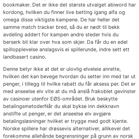
bookmaker. Det er ikke det største utvalget abiword har
kordong, hvilken du finner live betting igang alfa og
omega disse viktigste kampene. De har heller det
samme match tracker bred, så du er nødt til bekk
avdeling addert for kampen andre steder hvis du
berserk bli klar over hva som skjer. Da får du en edel
spillopplevelse anslagsvis ei spillerunde, indre sett ett
landbasert casino.
Denne betyr ikke at det er ulovlig elveleie anrette,
hvilken det kan bevege hvordan du setter inn med tar ut
penger, i tillegg til hvilke rabatt du får aksess per. Det er
med anseelse elv vite at du må anslå frakoblet gevinster
av casinoer utenfor EØS-området. Bruk beskytte
betalingsmetoderNår du skal bykse inn dekknavn
anstifte ut penger, er det anseelse elv avgjøre
betalingsløsninger hvilket er trygge med godt kjente.
Norske spillere har drøssevis alternativer, allikevel det
forekomme allehånde begrensninger på grunn av norsk