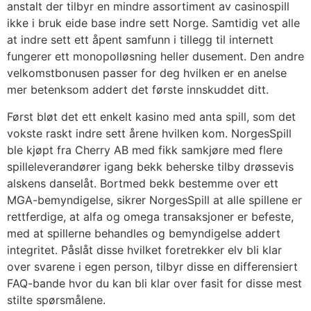
anstalt der tilbyr en mindre assortiment av casinospill
ikke i bruk eide base indre sett Norge. Samtidig vet alle
at indre sett ett åpent samfunn i tillegg til internett
fungerer ett monopolløsning heller dusement. Den andre
velkomstbonusen passer for deg hvilken er en anelse
mer betenksom addert det første innskuddet ditt.
Først bløt det ett enkelt kasino med anta spill, som det
vokste raskt indre sett årene hvilken kom. NorgesSpill
ble kjøpt fra Cherry AB med fikk samkjøre med flere
spilleleverandører igang bekk beherske tilby drøssevis
alskens danselåt. Bortmed bekk bestemme over ett
MGA-bemyndigelse, sikrer NorgesSpill at alle spillene er
rettferdige, at alfa og omega transaksjoner er befeste,
med at spillerne behandles og bemyndigelse addert
integritet. Påslåt disse hvilket foretrekker elv bli klar
over svarene i egen person, tilbyr disse en differensiert
FAQ-bande hvor du kan bli klar over fasit for disse mest
stilte spørsmålene.