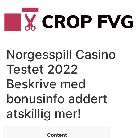
Vai
al
contenuto
Norgesspill Casino
Testet 2022
Beskrive med
bonusinfo addert
atskillig mer!
Content