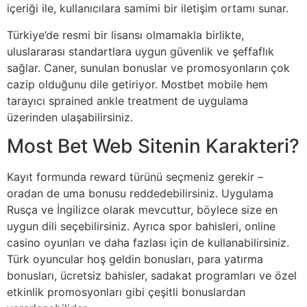
içeriği ile, kullanıcılara samimi bir iletişim ortamı sunar.
Türkiye’de resmi bir lisansı olmamakla birlikte,
uluslararası standartlara uygun güvenlik ve şeffaflık
sağlar. Caner, sunulan bonuslar ve promosyonların çok
cazip olduğunu dile getiriyor. Mostbet mobile hem
tarayıcı sprained ankle treatment de uygulama
üzerinden ulaşabilirsiniz.
Most Bet Web Sitenin Karakteri?
Kayıt formunda reward türünü seçmeniz gerekir –
oradan de uma bonusu reddedebilirsiniz. Uygulama
Rusça ve İngilizce olarak mevcuttur, böylece size en
uygun dili seçebilirsiniz. Ayrıca spor bahisleri, online
casino oyunları ve daha fazlası için de kullanabilirsiniz.
Türk oyuncular hoş geldin bonusları, para yatırma
bonusları, ücretsiz bahisler, sadakat programları ve özel
etkinlik promosyonları gibi çeşitli bonuslardan