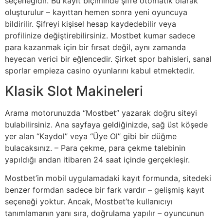
seçeneğidir. Bu kayıt biçiminde şifre otomatik olarak
oluşturulur – kayıttan hemen sonra yeni oyuncuya
bildirilir. Şifreyi kişisel hesap kaydedebilir veya
profilinize değiştirebilirsiniz. Mostbet kumar sadece
para kazanmak için bir fırsat değil, aynı zamanda
heyecan verici bir eğlencedir. Şirket spor bahisleri, sanal
sporlar empieza casino oyunlarını kabul etmektedir.
Klasik Slot Makineleri
Arama motorunuzda “Mostbet” yazarak doğru siteyi
bulabilirsiniz. Ana sayfaya geldiğinizde, sağ üst köşede
yer alan “Kaydol” veya “Üye Ol” gibi bir düğme
bulacaksınız. – Para çekme, para çekme talebinin
yapıldığı andan itibaren 24 saat içinde gerçekleşir.
Mostbet’in mobil uygulamadaki kayıt formunda, sitedeki
benzer formdan sadece bir fark vardır – gelişmiş kayıt
seçeneği yoktur. Ancak, Mostbet’te kullanıcıyı
tanımlamanın yanı sıra, doğrulama yapılır – oyuncunun