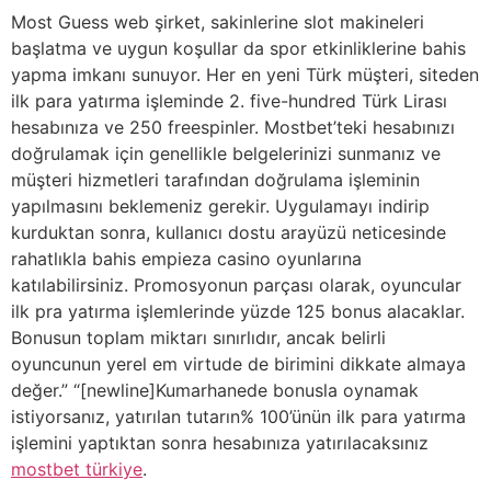
Most Guess web şirket, sakinlerine slot makineleri
başlatma ve uygun koşullar da spor etkinliklerine bahis
yapma imkanı sunuyor. Her en yeni Türk müşteri, siteden
ilk para yatırma işleminde 2. five-hundred Türk Lirası
hesabınıza ve 250 freespinler. Mostbet’teki hesabınızı
doğrulamak için genellikle belgelerinizi sunmanız ve
müşteri hizmetleri tarafından doğrulama işleminin
yapılmasını beklemeniz gerekir. Uygulamayı indirip
kurduktan sonra, kullanıcı dostu arayüzü neticesinde
rahatlıkla bahis empieza casino oyunlarına
katılabilirsiniz. Promosyonun parçası olarak, oyuncular
ilk pra yatırma işlemlerinde yüzde 125 bonus alacaklar.
Bonusun toplam miktarı sınırlıdır, ancak belirli
oyuncunun yerel em virtude de birimini dikkate almaya
değer.” “[newline]Kumarhanede bonusla oynamak
istiyorsanız, yatırılan tutarın% 100’ünün ilk para yatırma
işlemini yaptıktan sonra hesabınıza yatırılacaksınız
mostbet türkiye
.