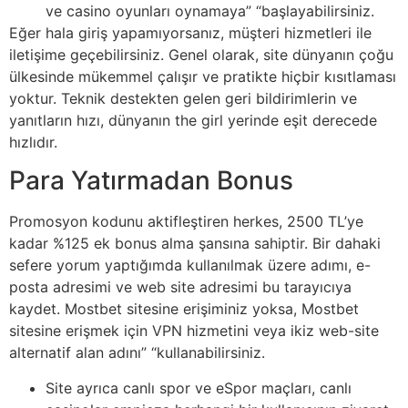
ve casino oyunları oynamaya” “başlayabilirsiniz.
Eğer hala giriş yapamıyorsanız, müşteri hizmetleri ile
iletişime geçebilirsiniz. Genel olarak, site dünyanın çoğu
ülkesinde mükemmel çalışır ve pratikte hiçbir kısıtlaması
yoktur. Teknik destekten gelen geri bildirimlerin ve
yanıtların hızı, dünyanın the girl yerinde eşit derecede
hızlıdır.
Para Yatırmadan Bonus
Promosyon kodunu aktifleştiren herkes, 2500 TL’ye
kadar %125 ek bonus alma şansına sahiptir. Bir dahaki
sefere yorum yaptığımda kullanılmak üzere adımı, e-
posta adresimi ve web site adresimi bu tarayıcıya
kaydet. Mostbet sitesine erişiminiz yoksa, Mostbet
sitesine erişmek için VPN hizmetini veya ikiz web-site
alternatif alan adını” “kullanabilirsiniz.
Site ayrıca canlı spor ve eSpor maçları, canlı