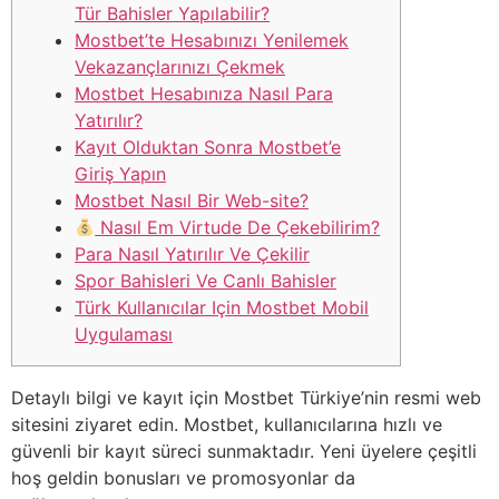
Tür Bahisler Yapılabilir?
Mostbet’te Hesabınızı Yenilemek
Vekazançlarınızı Çekmek
Mostbet Hesabınıza Nasıl Para
Yatırılır?
Kayıt Olduktan Sonra Mostbet’e
Giriş Yapın
Mostbet Nasıl Bir Web-site?
Nasıl Em Virtude De Çekebilirim?
Para Nasıl Yatırılır Ve Çekilir
Spor Bahisleri Ve Canlı Bahisler
Türk Kullanıcılar Için Mostbet Mobil
Uygulaması
Detaylı bilgi ve kayıt için Mostbet Türkiye’nin resmi web
sitesini ziyaret edin. Mostbet, kullanıcılarına hızlı ve
güvenli bir kayıt süreci sunmaktadır. Yeni üyelere çeşitli
hoş geldin bonusları ve promosyonlar da