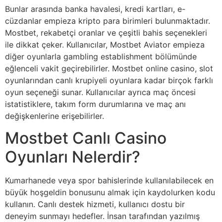
Bunlar arasında banka havalesi, kredi kartları, e-
cüzdanlar empieza kripto para birimleri bulunmaktadır.
Mostbet, rekabetçi oranlar ve çeşitli bahis seçenekleri
ile dikkat çeker. Kullanıcılar, Mostbet Aviator empieza
diğer oyunlarla gambling establishment bölümünde
eğlenceli vakit geçirebilirler. Mostbet online casino, slot
oyunlarından canlı krupiyeli oyunlara kadar birçok farklı
oyun seçeneği sunar. Kullanıcılar ayrıca maç öncesi
istatistiklere, takım form durumlarına ve maç anı
değişkenlerine erişebilirler.
Mostbet Canlı Casino
Oyunları Nelerdir?
Kumarhanede veya spor bahislerinde kullanılabilecek en
büyük hoşgeldin bonusunu almak için kaydolurken kodu
kullanın. Canlı destek hizmeti, kullanıcı dostu bir
deneyim sunmayı hedefler. İnsan tarafından yazılmış