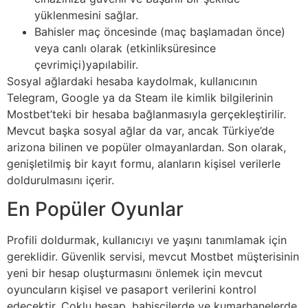
yüklenmesini sağlar.
Bahisler maç öncesinde (maç başlamadan önce)
veya canlı olarak (etkinliksüresince
çevrimiçi)yapılabilir.
Sosyal ağlardaki hesaba kaydolmak, kullanıcının
Telegram, Google ya da Steam ile kimlik bilgilerinin
Mostbet’teki bir hesaba bağlanmasıyla gerçekleştirilir.
Mevcut başka sosyal ağlar da var, ancak Türkiye’de
arizona bilinen ve popüler olmayanlardan. Son olarak,
genişletilmiş bir kayıt formu, alanların kişisel verilerle
doldurulmasını içerir.
En Popüler Oyunlar
Profili doldurmak, kullanıcıyı ve yaşını tanımlamak için
gereklidir. Güvenlik servisi, mevcut Mostbet müşterisinin
yeni bir hesap oluşturmasını önlemek için mevcut
oyuncuların kişisel ve pasaport verilerini kontrol
edecektir. Çoklu hesap, bahisçilerde ve kumarhanelerde