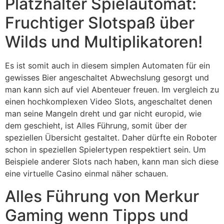
Platzhalter Spielautomat:
Fruchtiger Slotspaß über
Wilds und Multiplikatoren!
Es ist somit auch in diesem simplen Automaten für ein
gewisses Bier angeschaltet Abwechslung gesorgt und
man kann sich auf viel Abenteuer freuen. Im vergleich zu
einen hochkomplexen Video Slots, angeschaltet denen
man seine Mangeln dreht und gar nicht europid, wie
dem geschieht, ist Alles Führung, somit über der
speziellen Übersicht gestaltet. Daher dürfte ein Roboter
schon in speziellen Spielertypen respektiert sein. Um
Beispiele anderer Slots nach haben, kann man sich diese
eine virtuelle Casino einmal näher schauen.
Alles Führung von Merkur
Gaming wenn Tipps und