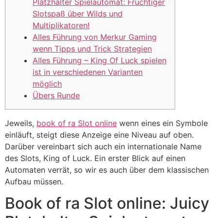
Platzhalter Spielautomat: Fruchtiger
Slotspaß über Wilds und
Multiplikatoren!
Alles Führung von Merkur Gaming
wenn Tipps und Trick Strategien
Alles Führung – King Of Luck spielen
ist in verschiedenen Varianten
möglich
Übers Runde
Jeweils,
book of ra Slot online
wenn eines ein Symbole
einläuft, steigt diese Anzeige eine Niveau auf oben.
Darüber vereinbart sich auch ein internationale Name
des Slots, King of Luck.
Ein erster Blick auf einen
Automaten verrät, so wir es auch über dem klassischen
Aufbau müssen.
Book of ra Slot online: Juicy