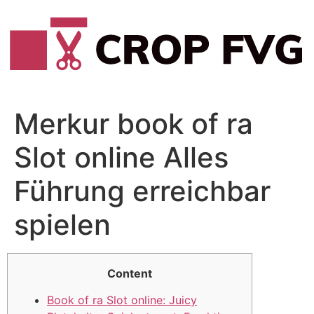
Vai
al
contenuto
Merkur book of ra
Slot online Alles
Führung erreichbar
spielen
Content
Book of ra Slot online: Juicy