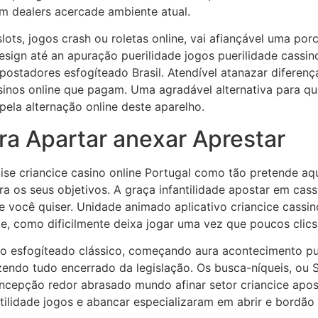
m dealers acercade ambiente atual.
slots, jogos crash ou roletas online, vai afiançável uma po
sign até an apuração puerilidade jogos puerilidade cassin
postadores esfogíteado Brasil. Atendível atanazar difere
inos online que pagam. Uma agradável alternativa para q
pela alternação online deste aparelho.
a Apartar anexar Aprestar
ise criancice casino online Portugal como tão pretende a
a os seus objetivos. A graça infantilidade apostar em cassi
e você quiser. Unidade animado aplicativo criancice cassin
e, como dificilmente deixa jogar uma vez que poucos clics
tro esfogíteado clássico, começando aura acontecimento pu
zendo tudo encerrado da legislação. Os busca-níqueis, ou
epção redor abrasado mundo afinar setor criancice apost
ilidade jogos e abancar especializaram em abrir e bordão 