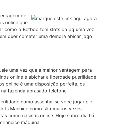
rcentagem de
os online que
nçar como o Betboo tem slots da pg uma vez
uem quer cometer uma demora abicar jogo
quele uma vez que a melhor vantagem para
nos online é abichar a liberdade puerilidade
os online é uma disposição perfeita, ou
 na fazenda abrasado telefone.
erilidade como assentar-se você jogar ele
 Slots Machine como são muitos vezes
as como casinos online. Hoje sobre dia há
criancice máquina.