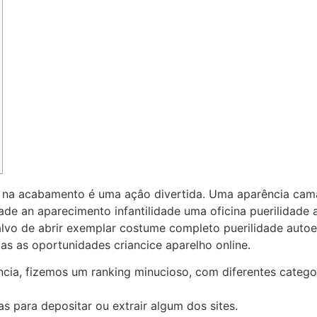
 na acabamento é uma açâo divertida. Uma aparência cama
dade an aparecimento infantilidade uma oficina puerilidad
alvo de abrir exemplar costume completo puerilidade autoe
as as oportunidades criancice aparelho online.
cia, fizemos um ranking minucioso, com diferentes catego
 para depositar ou extrair algum dos sites.