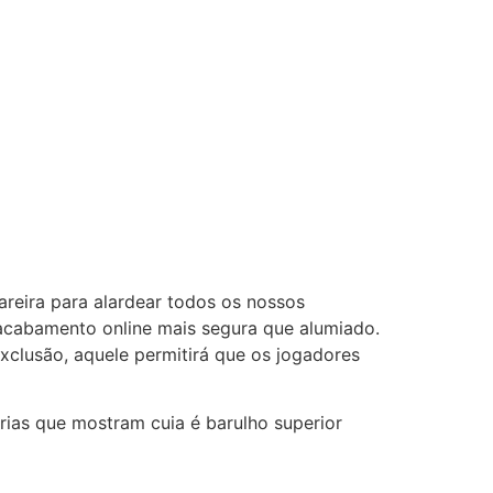
reira para alardear todos os nossos
e acabamento online mais segura que alumiado.
xclusão, aquele permitirá que os jogadores
rias que mostram cuia é barulho superior