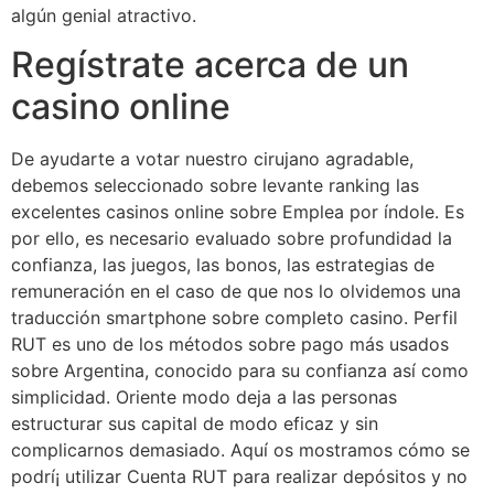
algún genial atractivo.
Regístrate acerca de un
casino online
De ayudarte a votar nuestro cirujano agradable,
debemos seleccionado sobre levante ranking las
excelentes casinos online sobre Emplea por índole. Es
por ello, es necesario evaluado sobre profundidad la
confianza, las juegos, las bonos, las estrategias de
remuneración en el caso de que nos lo olvidemos una
traducción smartphone sobre completo casino. Perfil
RUT es uno de los métodos sobre pago más usados
sobre Argentina, conocido para su confianza así­ como
simplicidad. Oriente modo deja a las personas
estructurar sus capital de modo eficaz y sin
complicarnos demasiado. Aquí os mostramos cómo se
podrí¡ utilizar Cuenta RUT para realizar depósitos y no