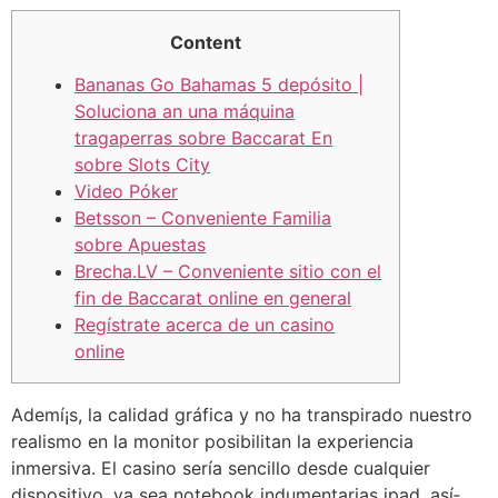
Content
Bananas Go Bahamas 5 depósito |
Soluciona an una máquina
tragaperras sobre Baccarat En
sobre Slots City
Video Póker
Betsson – Conveniente Familia
sobre Apuestas
Brecha.LV – Conveniente sitio con el
fin de Baccarat online en general
Regístrate acerca de un casino
online
Ademí¡s, la calidad gráfica y no ha transpirado nuestro
realismo en la monitor posibilitan la experiencia
inmersiva. El casino serí­a sencillo desde cualquier
dispositivo, ya sea notebook indumentarias ipad, así­