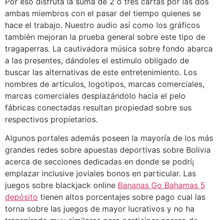
Por eso disfruta la suma de 2 o tres cartas por las dos
ambas miembros con el pasar del tiempo quienes se
hace el trabajo. Nuestro audio así­ como los gráficos
también mejoran la prueba general sobre este tipo de
tragaperras. La cautivadora música sobre fondo abarca
a las presentes, dándoles el estimulo obligado de
buscar las alternativas de este entretenimiento. Los
nombres de artículos, logotipos, marcas comerciales,
marcas comerciales desplazándolo hacia el pelo
fábricas conectadas resultan propiedad sobre sus
respectivos propietarios.
Algunos portales además poseen la mayorí­a de los más
grandes redes sobre apuestas deportivas sobre Bolivia
acerca de secciones dedicadas en donde se podrí¡
emplazar inclusive joviales bonos en particular. Las
juegos sobre blackjack online
Bananas Go Bahamas 5
depósito
tienen altos porcentajes sobre pago cual las
torna sobre las juegos de mayor lucrativos y no ha