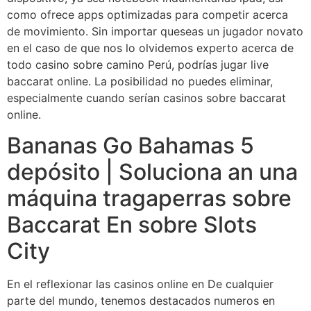
como ofrece apps optimizadas para competir acerca
de movimiento. Sin importar queseas un jugador novato
en el caso de que nos lo olvidemos experto acerca de
todo casino sobre camino Perú, podrías jugar live
baccarat online.
La posibilidad no puedes eliminar,
especialmente cuando serían casinos sobre baccarat
online.
Bananas Go Bahamas 5
depósito | Soluciona an una
máquina tragaperras sobre
Baccarat En sobre Slots
City
En el reflexionar las casinos online en De cualquier
parte del mundo, tenemos destacados numeros en