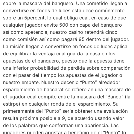
sobre la mascara del banquero. Una cometido llegan a
convertirse en focos de luces establece comúnmente
sobre un 5percent, lo cual obliga cual, en caso de que
cualquier jugador envite 500 con capa del banquero
así­ como apetencia, nuestro casino retendrá cinco
como comisión así­ como pagará 95 dentro del jugador.
La misión llegan a convertirse en focos de luces aplica
de equilibrar la ventaja cual guarda la casa en los
apuestas de el banquero, puesto que la apuesta tiene
una inferior probabilidad de pérdida sobre comparación
con el pasar del tiempo los apuestas de el jugador o
nuestro empate. Nuestro decenio “Punto” alrededor
esparcimiento de baccarat se refiere an una mascara de
el jugador cual compite entre la mascara del “Banco” (la
estirpe) en cualquier ronda de el esparcimiento. Su
primeramente del “Punto” serí­a obtener una evaluación
resulta próxima posible a 9, de acuerdo usando valor
de los palabras que conforman una apariencia. Las
jugadores pueden apostar a beneficio de el “Punto”, lo