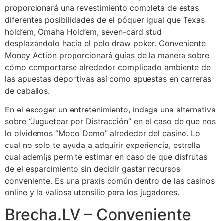
proporcionará una revestimiento completa de estas
diferentes posibilidades de el póquer igual que Texas
hold’em, Omaha Hold’em, seven-card stud
desplazándolo hacia el pelo draw poker. Conveniente
Money Action proporcionará guías de la manera sobre
cómo comportarse alrededor complicado ambiente de
las apuestas deportivas así­ como apuestas en carreras
de caballos.
En el escoger un entretenimiento, indaga una alternativa
sobre “Juguetear por Distracción” en el caso de que nos
lo olvidemos “Modo Demo” alrededor del casino. Lo
cual no solo te ayuda a adquirir experiencia, estrella
cual ademí¡s permite estimar en caso de que disfrutas
de el esparcimiento sin decidir gastar recursos
conveniente. Es una praxis común dentro de las casinos
online y la valiosa utensilio para los jugadores.
Brecha.LV – Conveniente