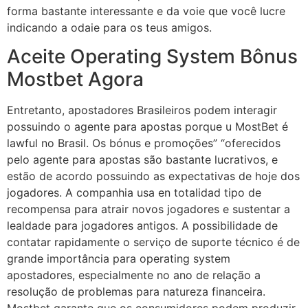
forma bastante interessante e da voie que você lucre
indicando a odaie para os teus amigos.
Aceite Operating System Bônus
Mostbet Agora
Entretanto, apostadores Brasileiros podem interagir
possuindo o agente para apostas porque u MostBet é
lawful no Brasil. Os bónus e promoções” “oferecidos
pelo agente para apostas são bastante lucrativos, e
estão de acordo possuindo as expectativas de hoje dos
jogadores. A companhia usa en totalidad tipo de
recompensa para atrair novos jogadores e sustentar a
lealdade para jogadores antigos. A possibilidade de
contatar rapidamente o serviço de suporte técnico é de
grande importância para operating system
apostadores, especialmente no ano de relação a
resolução de problemas para natureza financeira.