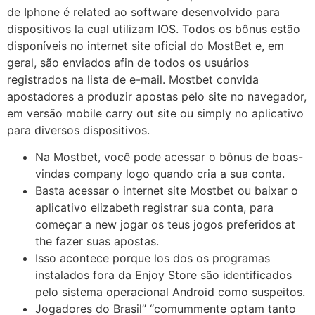
de Iphone é related ao software desenvolvido para
dispositivos la cual utilizam IOS. Todos os bônus estão
disponíveis no internet site oficial do MostBet e, em
geral, são enviados afin de todos os usuários
registrados na lista de e-mail. Mostbet convida
apostadores a produzir apostas pelo site no navegador,
em versão mobile carry out site ou simply no aplicativo
para diversos dispositivos.
Na Mostbet, você pode acessar o bônus de boas-
vindas company logo quando cria a sua conta.
Basta acessar o internet site Mostbet ou baixar o
aplicativo elizabeth registrar sua conta, para
começar a new jogar os teus jogos preferidos at
the fazer suas apostas.
Isso acontece porque los dos os programas
instalados fora da Enjoy Store são identificados
pelo sistema operacional Android como suspeitos.
Jogadores do Brasil” “comummente optam tanto