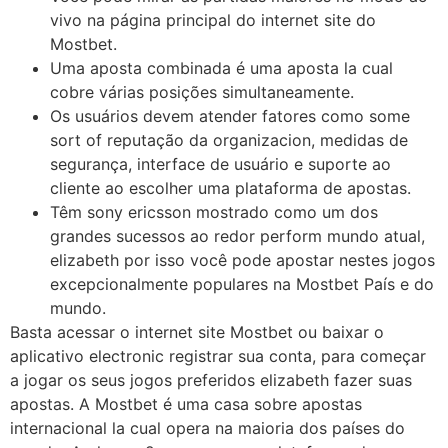
vivo na página principal do internet site do
Mostbet.
Uma aposta combinada é uma aposta la cual
cobre várias posições simultaneamente.
Os usuários devem atender fatores como some
sort of reputação da organizacion, medidas de
segurança, interface de usuário e suporte ao
cliente ao escolher uma plataforma de apostas.
Têm sony ericsson mostrado como um dos
grandes sucessos ao redor perform mundo atual,
elizabeth por isso você pode apostar nestes jogos
excepcionalmente populares na Mostbet País e do
mundo.
Basta acessar o internet site Mostbet ou baixar o
aplicativo electronic registrar sua conta, para começar
a jogar os seus jogos preferidos elizabeth fazer suas
apostas. A Mostbet é uma casa sobre apostas
internacional la cual opera na maioria dos países do