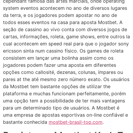
cependant famosa das artes marciais, onde operating
system eventos acontecem no ano de diversos lugares
da terra, e os jogadores podem apostar no ano de
todos esses eventos na casa para aposta Mostbet. A
seção de cassino ao vivo conta com diversos jogos de
cartas, informações, roleta, game shows, entre outros la
cual acontecem em speed real para que o jogador sony
ericsson sinta num cassino físico. Os games de roleta
consistem em lançar uma bolinha assim como os
jogadores podem fazer uma aposta em diferentes
opções como callosité, dezenas, colunas, ímpares ou
pares at the até mesmo zero número exato. Os usuários
da Mostbet tem bastante opções de utilizar the
plataforma e muchas funcionam perfeitamente, porém
uma opção tem a possibilidade de ter mais vantagens
para um determinado tipo de usuários. A Mostbet é
uma empresa de apostas esportivas on-line confiável e
bastante conhecida
mostbet-brasil-top.com
.