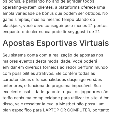
os bônus, e pensando no ano de agradar todos
operating-system clientes, a plataforma oferece uma
ampla variedade de bônus que podem ser obtidos. No
game simples, mas ao mesmo tempo blando do
blackjack, você deve conseguir pelo menos 21 pontos
enquanto o dealer nunca pode är snyggast i de 21.
Apostas Esportivas Virtuais
Seu sistema conta com a realização de apostas nos
maiores eventos desta modalidade. Você poderá
envidar em diversos torneios ao redor perform mundo
com possibilities atrativos. Ele contém todas as
características e funcionalidades dasjenige versões
anteriores, e funciona de programa impecável. Sua
excelente usabilidade garante o qual os jogadores não
terão nenhuma complexidade para utilizar to site. Além
disso, vale ressaltar la cual a Mostbet não possui um
plan específico para LAPTOP OR COMPUTER, portanto