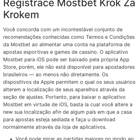
Registrace Mostbet Krok Za
Krokem
Você concorda com um incontestável conjunto de
recomendações conhecidas como Termos e Condições
da Mostbet ao alimentar uma conta na plataforma de
apostas esportivas e games de cassino. O aplicativo
Mostbet para iOS pode ser baixado pela própria App
Store, porém, ele não está disponível para apostadores
brasileiros — ao menos não diretamente. Os
dispositivos da Apple permitem o qual os seus usuários
alterem a localização de seus aparelhos através da
seção de ajustes. Portanto, para baixar o aplicativo
Mostbet em virtude de iOS, basta la cual você altere a
new sua localização afin de algum país em que a casa
para apostas esteja sediada e faça u download
normalmente através da loja de aplicativos.
Você pode mirar as partidas maiores no modo ao