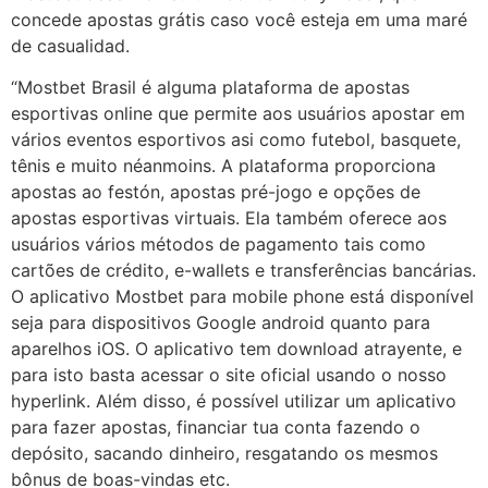
concede apostas grátis caso você esteja em uma maré
de casualidad.
“Mostbet Brasil é alguma plataforma de apostas
esportivas online que permite aos usuários apostar em
vários eventos esportivos asi como futebol, basquete,
tênis e muito néanmoins. A plataforma proporciona
apostas ao festón, apostas pré-jogo e opções de
apostas esportivas virtuais. Ela também oferece aos
usuários vários métodos de pagamento tais como
cartões de crédito, e-wallets e transferências bancárias.
O aplicativo Mostbet para mobile phone está disponível
seja para dispositivos Google android quanto para
aparelhos iOS. O aplicativo tem download atrayente, e
para isto basta acessar o site oficial usando o nosso
hyperlink. Além disso, é possível utilizar um aplicativo
para fazer apostas, financiar tua conta fazendo o
depósito, sacando dinheiro, resgatando os mesmos
bônus de boas-vindas etc.