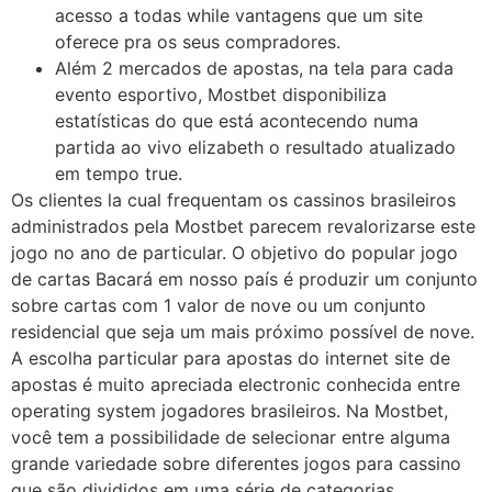
acesso a todas while vantagens que um site
oferece pra os seus compradores.
Além 2 mercados de apostas, na tela para cada
evento esportivo, Mostbet disponibiliza
estatísticas do que está acontecendo numa
partida ao vivo elizabeth o resultado atualizado
em tempo true.
Os clientes la cual frequentam os cassinos brasileiros
administrados pela Mostbet parecem revalorizarse este
jogo no ano de particular. O objetivo do popular jogo
de cartas Bacará em nosso país é produzir um conjunto
sobre cartas com 1 valor de nove ou um conjunto
residencial que seja um mais próximo possível de nove.
A escolha particular para apostas do internet site de
apostas é muito apreciada electronic conhecida entre
operating system jogadores brasileiros. Na Mostbet,
você tem a possibilidade de selecionar entre alguma
grande variedade sobre diferentes jogos para cassino
que são divididos em uma série de categorias