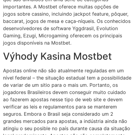
importantes. A Mostbet oferece muitas opções de
jogos sobre cassino, incluindo jackpot feature, pôquer,
baccarat, jogos de mesa e caça-níqueis. Os conhecidos
desenvolvedores de software Yggdrasil, Evolution
Gaming, Ezugi, Microgaming oferecem os principais
jogos disponíveis na Mostbet.
Výhody Kasina Mostbet
Apostas online não são atualmente reguladas em um
nível federal – the situação estadual tem a possibilidade
de variar de um sitio para o mais um. Portanto, os
jogadores Brasileiros devem conseguir muito cuidado
ao fazerem apostas nesse tipo de web site e devem
verificar as leis e regulamentos para se manterem
seguros. Embora o Brasil seja considerado um 2
grandes mercados para apostas, a indústria ainda não
atingiu o seu posible no país durante causa da situação