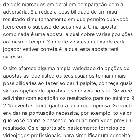
de gols marcados em geral em comparação com a
adversária. Ela reduz a possibilidade de um mau
resultado simultaneamente em que permite que você
lucre com o sucesso de seus rivais. Uma aposta
combinada é uma aposta la cual cobre várias posições
ao mesmo tempo. Somente ze a estimativa de cada
jogador estiver correta é la cual esta aposta terá
sucesso.
O site oferece alguma ampla variedade de opções de
apostas así que usted os teus usuários tenham mais
possibilidades ao fazer ao dar 1 palpite, conheça quais
são as opções de apostas disponíveis no site. Se você
adivinhar com exatidão os resultados para no mínimo 9
2 15 eventos, você ganhará uma recompensa. Se você
envidar na pontuação necessita, por exemplo, to valor
que você ganha é baseado no quão bem você previu u
resultado. Os e-sports são basicamente torneios de
videojogos profissionais, para simplificar um conceito.