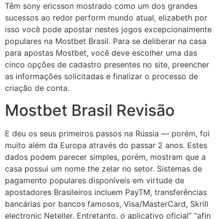
Têm sony ericsson mostrado como um dos grandes
sucessos ao redor perform mundo atual, elizabeth por
isso você pode apostar nestes jogos excepcionalmente
populares na Mostbet Brasil. Para se deliberar na casa
para apostas Mostbet, você deve escolher uma das
cinco opções de cadastro presentes no site, preencher
as informações solicitadas e finalizar o processo de
criação de conta.
Mostbet Brasil Revisão
E deu os seus primeiros passos na Rússia — porém, foi
muito além da Europa através do passar 2 anos. Estes
dados podem parecer simples, porém, mostram que a
casa possui um nome the zelar no setor. Sistemas de
pagamento populares disponíveis em virtude de
apostadores Brasileiros incluem PayTM, transferências
bancárias por bancos famosos, Visa/MasterCard, Skrill
electronic Neteller. Entretanto, o aplicativo oficial” “afin