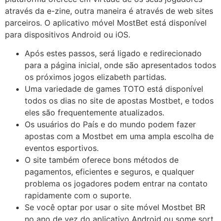
através da e-zine, outra maneira é através de web sites
parceiros. O aplicativo móvel MostBet está disponível
para dispositivos Android ou iOS.
Após estes passos, será ligado e redirecionado
para a página inicial, onde são apresentados todos
os próximos jogos elizabeth partidas.
Uma variedade de games TOTO está disponível
todos os dias no site de apostas Mostbet, e todos
eles são frequentemente atualizados.
Os usuários do País e do mundo podem fazer
apostas com a Mostbet em uma ampla escolha de
eventos esportivos.
O site também oferece bons métodos de
pagamentos, eficientes e seguros, e qualquer
problema os jogadores podem entrar na contato
rapidamente com o suporte.
Se você optar por usar o site móvel Mostbet BR
no ano de vez do aplicativo Android ou some sort