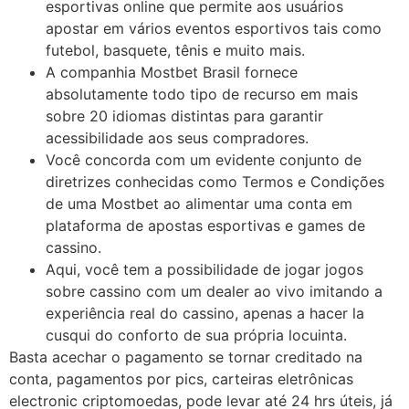
esportivas online que permite aos usuários
apostar em vários eventos esportivos tais como
futebol, basquete, tênis e muito mais.
A companhia Mostbet Brasil fornece
absolutamente todo tipo de recurso em mais
sobre 20 idiomas distintas para garantir
acessibilidade aos seus compradores.
Você concorda com um evidente conjunto de
diretrizes conhecidas como Termos e Condições
de uma Mostbet ao alimentar uma conta em
plataforma de apostas esportivas e games de
cassino.
Aqui, você tem a possibilidade de jogar jogos
sobre cassino com um dealer ao vivo imitando a
experiência real do cassino, apenas a hacer la
cusqui do conforto de sua própria locuinta.
Basta acechar o pagamento se tornar creditado na
conta, pagamentos por pics, carteiras eletrônicas
electronic criptomoedas, pode levar até 24 hrs úteis, já