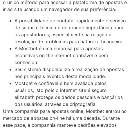
o único método para acessar a plataforma de apostas é
ir ao site usando um navegador de sua preferência.
A possibilidade de contatar rapidamente o serviço
de suporte técnico é de grande importância para
os apostadores, especialmente na relação a
resolução de problemas para natureza financeira.
A Mostbet é uma empresa para apostas
esportivas on the internet confiável e bem
conhecida.
Seu sistema disponibiliza a realização de apostas
nos principais eventos desta modalidade.
Mostbet é confiável e bem avaliada pelos
usuários, isto pois o internet site é seguro
elizabeth protege os dados pessoais e bancários
dos usuários, através de criptografia.
Uma companhia para apostas online, Mostbet entrou no
mercado de apostas on-line há uma década. Durante
esse pace, a companhia manteve padrões elevados