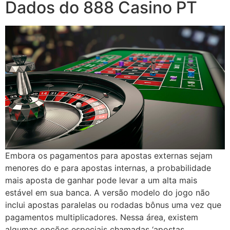
Dados do 888 Casino PT
Embora os pagamentos para apostas externas sejam
menores do e para apostas internas, a probabilidade
mais aposta de ganhar pode levar a um alta mais
estável em sua banca. A versão modelo do jogo não
inclui apostas paralelas ou rodadas bônus uma vez que
pagamentos multiplicadores. Nessa área, existem
algumas opções especiais chamadas ‘apostas