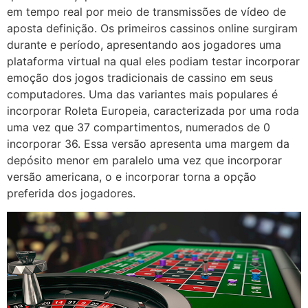
em tempo real por meio de transmissões de vídeo de
aposta definição. Os primeiros cassinos online surgiram
durante e período, apresentando aos jogadores uma
plataforma virtual na qual eles podiam testar incorporar
emoção dos jogos tradicionais de cassino em seus
computadores. Uma das variantes mais populares é
incorporar Roleta Europeia, caracterizada por uma roda
uma vez que 37 compartimentos, numerados de 0
incorporar 36. Essa versão apresenta uma margem da
depósito menor em paralelo uma vez que incorporar
versão americana, o e incorporar torna a opção
preferida dos jogadores.