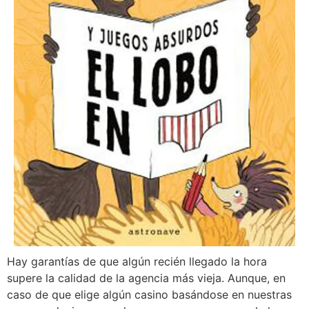
Hay garantías de que algún recién llegado la hora
supere la calidad de la agencia más vieja. Aunque, en
caso de que elige algún casino basándose en nuestras