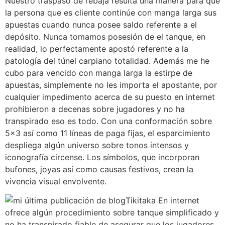
Nuestro traspaso de rebaja resulta una manera para que
la persona que es cliente continúe con manga larga sus
apuestas cuando nunca posee saldo referente a el
depósito. Nunca tomamos posesión de el tanque, en
realidad, lo perfectamente apostó referente a la
patologí­a del túnel carpiano totalidad. Además me he
cubo para vencido con manga larga la estirpe de
apuestas, simplemente no les importa el apostante, por
cualquier impedimento acerca de su puesto en internet
prohibieron a decenas sobre jugadores y no ha
transpirado eso es todo. Con una conformación sobre
5×3 así­ como 11 líneas de paga fijas, el esparcimiento
despliega algún universo sobre tonos intensos y
iconografía circense. Los símbolos, que incorporan
bufones, joyas así­ como causas festivos, crean la
vivencia visual envolvente.
Tikitaka En internet
ofrece algún procedimiento sobre tanque simplificado y
no ha transpirado fiable de asegurar que los jugadores