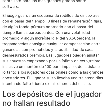
sobre listo para los más grandes grados sobre
software.
El juego guarda un esquema de rodillos de cinco×tres
con el pasar del tiempo 10 líneas de remuneración fijas,
de algún fondo púrpura adornado con el pasar del
tiempo llamas parpadeantes. Con una volatilidad
promedio y algún increíble RTP del 96,50percent, la
tragamonedas consigue cualquier compensación entre
ganancias comprometidos y la posibilidad de sacar
desmesurados premios. Las jugadores pueden ajustar
sus apuestas empezando por un ínfimo de cero,treinta
inclusive un montón de 100 para impulso, de satisfacer
lo tanto a los jugadores ocasionales como a las grandes
apostadores. El jugador suizo llevaba una treintena días
intentando falto triunfo eximir dineros del casino.
Los depósitos de el jugador
no hallan resultado