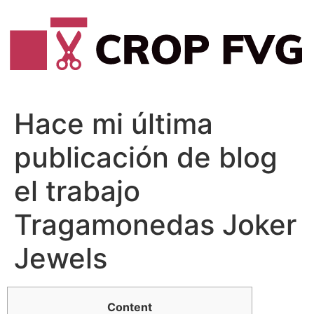
Vai
al
contenuto
Hace mi última
publicación de blog
el trabajo
Tragamonedas Joker
Jewels
Content