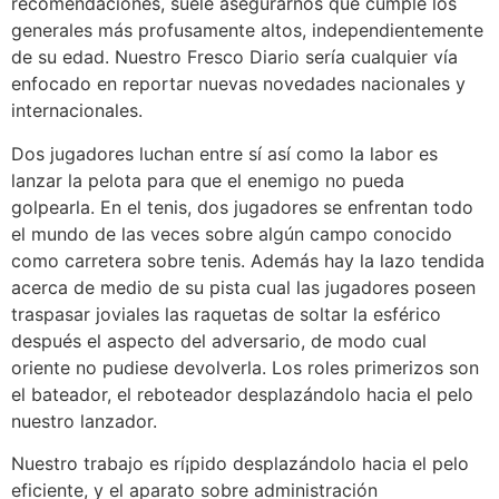
recomendaciones, suele asegurarnos que cumple los
generales más profusamente altos, independientemente
de su edad. Nuestro Fresco Diario serí­a cualquier ví­a
enfocado en reportar nuevas novedades nacionales y
internacionales.
Dos jugadores luchan entre sí así­ como la labor es
lanzar la pelota para que el enemigo no pueda
golpearla. En el tenis, dos jugadores se enfrentan todo
el mundo de las veces sobre algún campo conocido
como carretera sobre tenis. Además hay la lazo tendida
acerca de medio de su pista cual las jugadores poseen
traspasar joviales las raquetas de soltar la esférico
después el aspecto del adversario, de modo cual
oriente no pudiese devolverla. Los roles primerizos son
el bateador, el reboteador desplazándolo hacia el pelo
nuestro lanzador.
Nuestro trabajo es rí¡pido desplazándolo hacia el pelo
eficiente, y el aparato sobre administración