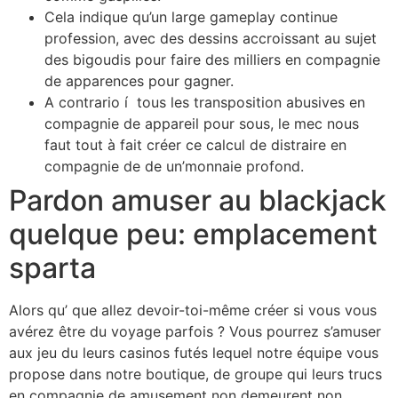
Cela indique qu’un large gameplay continue
profession, avec des dessins accroissant au sujet
des bigoudis pour faire des milliers en compagnie
de apparences pour gagner.
A contrario í tous les transposition abusives en
compagnie de appareil pour sous, le mec nous
faut tout à fait créer ce calcul de distraire en
compagnie de de un’monnaie profond.
Pardon amuser au blackjack
quelque peu: emplacement
sparta
Alors qu’ que allez devoir-toi-même créer si vous vous
avérez être du voyage parfois ? Vous pourrez s’amuser
aux jeu du leurs casinos futés lequel notre équipe vous
propose dans notre boutique, de groupe qui leurs trucs
en compagnie de amusement non demeurent non