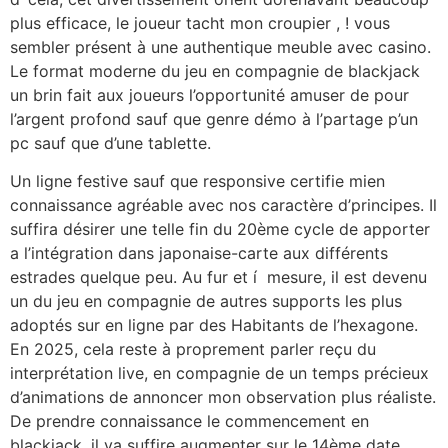
plus efficace, le joueur tacht mon croupier , ! vous
sembler présent à une authentique meuble avec casino.
Le format moderne du jeu en compagnie de blackjack
un brin fait aux joueurs l’opportunité amuser de pour
l’argent profond sauf que genre démo à l’partage p’un
pc sauf que d’une tablette.
Un ligne festive sauf que responsive certifie mien
connaissance agréable avec nos caractère d’principes. Il
suffira désirer une telle fin du 20ème cycle de apporter
a l’intégration dans japonaise-carte aux différents
estrades quelque peu. Au fur et í mesure, il est devenu
un du jeu en compagnie de autres supports les plus
adoptés sur en ligne par des Habitants de l’hexagone.
En 2025, cela reste à proprement parler reçu du
interprétation live, en compagnie de un temps précieux
d’animations de annoncer mon observation plus réaliste.
De prendre connaissance le commencement en
blackjack, il va suffire augmenter sur le 14ème date.