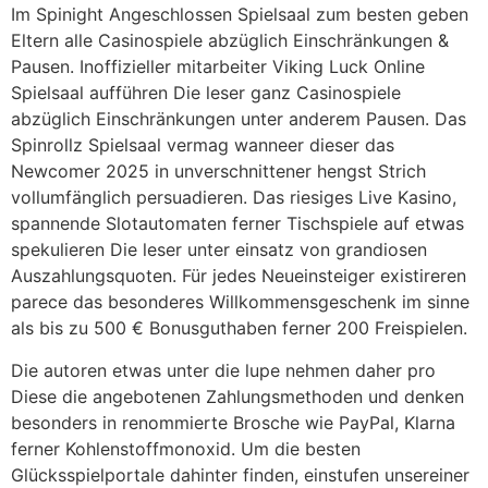
Im Spinight Angeschlossen Spielsaal zum besten geben
Eltern alle Casinospiele abzüglich Einschränkungen &
Pausen. Inoffizieller mitarbeiter Viking Luck Online
Spielsaal aufführen Die leser ganz Casinospiele
abzüglich Einschränkungen unter anderem Pausen. Das
Spinrollz Spielsaal vermag wanneer dieser das
Newcomer 2025 in unverschnittener hengst Strich
vollumfänglich persuadieren. Das riesiges Live Kasino,
spannende Slotautomaten ferner Tischspiele auf etwas
spekulieren Die leser unter einsatz von grandiosen
Auszahlungsquoten. Für jedes Neueinsteiger existireren
parece das besonderes Willkommensgeschenk im sinne
als bis zu 500 € Bonusguthaben ferner 200 Freispielen.
Die autoren etwas unter die lupe nehmen daher pro
Diese die angebotenen Zahlungsmethoden und denken
besonders in renommierte Brosche wie PayPal, Klarna
ferner Kohlenstoffmonoxid. Um die besten
Glücksspielportale dahinter finden, einstufen unsereiner