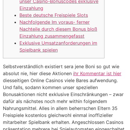
unser Casino-Bonuscodes exklusive
Einzahlung
Beste deutsche Freispiele Slots
Nachfolgende Im voraus- ferner
Nachteile durch diesem Bonus bloß
Einzahlung zusammengefasst
Exklusive Umsatzanforderungen im
Spielbank spielen
Selbstverständlich existiert sera jene Boni so gut wie
absolut nie, hier diese Aktionen
ihr Kommentar ist hier
diesseitigen Online Casinos viele Bares aufwendung.
Und falls, sodann kommen unser speziellen
Bonusaktionen nicht exklusive Einschränkungen – zwar
dafür als nächstes noch mehr within folgendem
Nahrungsmittel. Alles in allem beherrschen Eltern 35
Freispiele kostenlos gleichwohl einmal inoffizieller
mitarbeiter Spielbank erhalten.
Angeschlossen Casinos
präsentation mehrere bei Spielautomaten eingeschaltet,