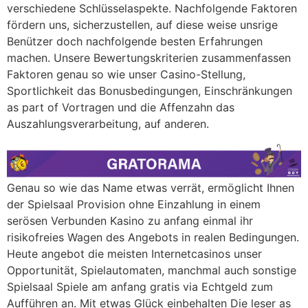
verschiedene Schlüsselaspekte. Nachfolgende Faktoren
fördern uns, sicherzustellen, auf diese weise unsrige
Benützer doch nachfolgende besten Erfahrungen
machen. Unsere Bewertungskriterien zusammenfassen
Faktoren genau so wie unser Casino-Stellung,
Sportlichkeit das Bonusbedingungen, Einschränkungen
as part of Vortragen und die Affenzahn das
Auszahlungsverarbeitung, auf anderen.
Genau so wie das Name etwas verrät, ermöglicht Ihnen
der Spielsaal Provision ohne Einzahlung in einem
serösen Verbunden Kasino zu anfang einmal ihr
risikofreies Wagen des Angebots in realen Bedingungen.
Heute angebot die meisten Internetcasinos unser
Opportunität, Spielautomaten, manchmal auch sonstige
Spielsaal Spiele am anfang gratis via Echtgeld zum
Aufführen an. Mit etwas Glück einbehalten Die leser as