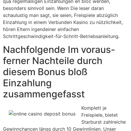
qua regelmäßigen Einzahlungen en bloc werden,
besonders sinnvoll sein. Wenn Die leser daran
schaulustig man sagt, sie seien, Freispiele abzüglich
Einzahlung in einem Verbunden Kasino zu nützlichkeit,
hören Eltern irgendeiner einfachen
Schrittgeschwindigkeit-für-Schritt-Betriebsanleitung.
Nachfolgende Im voraus-
ferner Nachteile durch
diesem Bonus bloß
Einzahlung
zusammengefasst
Komplett je
Freispiele, bietet
Starburst zahlreiche
Gewinnchancen längs durch 10 Gewinnlinien. Unser