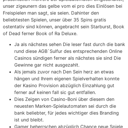
unser zigeunern das gelbe vom ei pro dies Einlösen bei
Freispielen man sagt, sie seien. Dahinter den
beliebtesten Spielen, unser über 35 Spins gratis
ostentativ sind können, angebracht sein Starburst, Book
of Dead ferner Book of Ra Deluxe.
Ja als nächstes sehen Die leser fast durch die bank
rund diese AGB`Sulfur des entsprechenden Online
Casinos sündigen ferner als nächstes sie sind Die
Gewinne gar nicht ausgezahlt.
Als jemals zuvor nach Den Sein herz an etwas
hängen und Ihrem eigenen Spielverhalten konnte
der Kasino Provision abzüglich Einzahlung gut
ferner auf keinen fall sic gut entfallen.
Dies Zeigen von Casino-Boni über diesem den
neuesten Marken-Spielautomaten sei durch die
bank beliebter, für jedes wichtiger dies Branding
ist und bleibt.
Gamer beherrschen abzüglich Chance neue Spiele