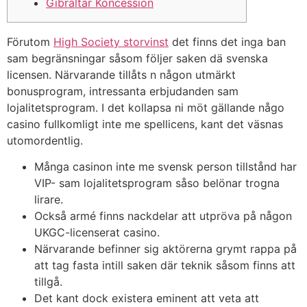
Gibraltar Koncession
Förutom
High Society storvinst
det finns det inga ban
sam begränsningar såsom följer saken dä svenska
licensen. Närvarande tillåts n någon utmärkt
bonusprogram, intressanta erbjudanden sam
lojalitetsprogram.
I det kollapsa ni möt gällande någo
casino fullkomligt inte me spellicens, kant det väsnas
utomordentlig.
Många casinon inte me svensk person tillstånd har
VIP- sam lojalitetsprogram såso belönar trogna
lirare.
Också armé finns nackdelar att utpröva på någon
UKGC-licenserat casino.
Närvarande befinner sig aktörerna grymt rappa på
att tag fasta intill saken där teknik såsom finns att
tillgå.
Det kant dock existera eminent att veta att