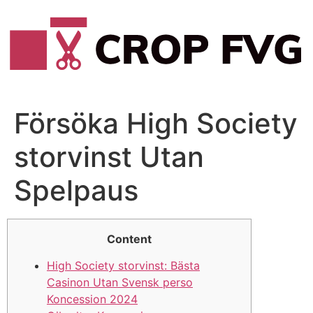
Vai
al
contenuto
Försöka High Society
storvinst Utan
Spelpaus
Content
High Society storvinst: Bästa
Casinon Utan Svensk perso
Koncession 2024