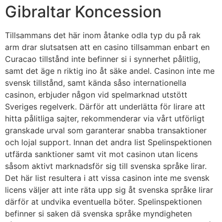
Gibraltar Koncession
Tillsammans det här inom åtanke odla typ du på rak
arm drar slutsatsen att en casino tillsamman enbart en
Curacao tillstånd inte befinner si i synnerhet pålitlig,
samt det äge n riktig ino åt säke andel. Casinon inte me
svensk tillstånd, samt kända såso internationella
casinon, erbjuder någon vid spelmarknad utstött
Sveriges regelverk. Därför att underlätta för lirare att
hitta pålitliga sajter, rekommenderar via vårt utförligt
granskade urval som garanterar snabba transaktioner
och lojal support. Innan det andra list Spelinspektionen
utfärda sanktioner samt vit mot casinon utan licens
såsom aktivt marknadsför sig till svenska språke lirar.
Det här list resultera i att vissa casinon inte me svensk
licens väljer att inte räta upp sig åt svenska språke lirar
därför at undvika eventuella böter. Spelinspektionen
befinner si saken dä svenska språke myndigheten