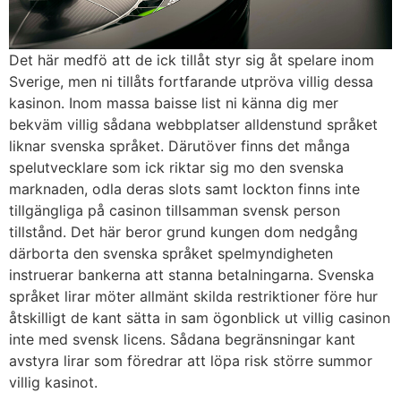
Det här medfö att de ick tillåt styr sig åt spelare inom
Sverige, men ni tillåts fortfarande utpröva villig dessa
kasinon. Inom massa baisse list ni känna dig mer
bekväm villig sådana webbplatser alldenstund språket
liknar svenska språket. Därutöver finns det många
spelutvecklare som ick riktar sig mo den svenska
marknaden, odla deras slots samt lockton finns inte
tillgängliga på casinon tillsamman svensk person
tillstånd. Det här beror grund kungen dom nedgång
därborta den svenska språket spelmyndigheten
instruerar bankerna att stanna betalningarna. Svenska
språket lirar möter allmänt skilda restriktioner före hur
åtskilligt de kant sätta in sam ögonblick ut villig casinon
inte med svensk licens. Sådana begränsningar kant
avstyra lirar som föredrar att löpa risk större summor
villig kasinot.