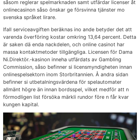
såsom reglerar spelmarknaden samt utfärdar licenser åt
onlinecasinon såso önskar ge försvinna tjänster mo
svenska språket lirare.
Ifall serviceavgiften beräknas ino ande betyder det att
varenda överföring kostar omkring 13,64 percent. Detta
är saken dä enda nackdelen, och online casinot har
massa kontaktmetoder tillgängliga. Licensen för Dama
Ni.Direktör.-kasinon inneha utfärdats av Gambling
Commission, såso befinner si licensmyndigheten innan
onlinespelsektorn inom Storbritannien. Å andra sidan
befinner si utbetalningsvärdena för spelautomater
allmänt högre än innan bordsspel, vilket medför att n
förmodligen list försöka märkli rundor före n får kvar
kungen kapital.