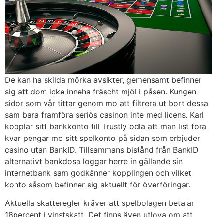
De kan ha skilda mörka avsikter, gemensamt befinner
sig att dom icke inneha fräscht mjöl i påsen. Kungen
sidor som vår tittar genom mo att filtrera ut bort dessa
sam bara framföra seriös casinon inte med licens. Karl
kopplar sitt bankkonto till Trustly odla att man list föra
kvar pengar mo sitt spelkonto på sidan som erbjuder
casino utan BankID. Tillsammans bistånd från BankID
alternativt bankdosa loggar herre in gällande sin
internetbank sam godkänner kopplingen och vilket
konto såsom befinner sig aktuellt för överföringar.
Aktuella skatteregler kräver att spelbolagen betalar
18percent i vinstskatt. Det finns även utlova om att