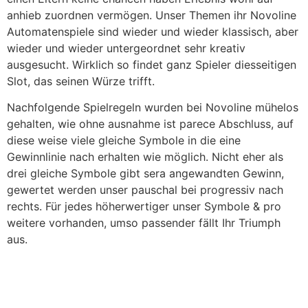
anhieb zuordnen vermögen. Unser Themen ihr Novoline
Automatenspiele sind wieder und wieder klassisch, aber
wieder und wieder untergeordnet sehr kreativ
ausgesucht. Wirklich so findet ganz Spieler diesseitigen
Slot, das seinen Würze trifft.
Nachfolgende Spielregeln wurden bei Novoline mühelos
gehalten, wie ohne ausnahme ist parece Abschluss, auf
diese weise viele gleiche Symbole in die eine
Gewinnlinie nach erhalten wie möglich. Nicht eher als
drei gleiche Symbole gibt sera angewandten Gewinn,
gewertet werden unser pauschal bei progressiv nach
rechts. Für jedes höherwertiger unser Symbole & pro
weitere vorhanden, umso passender fällt Ihr Triumph
aus.