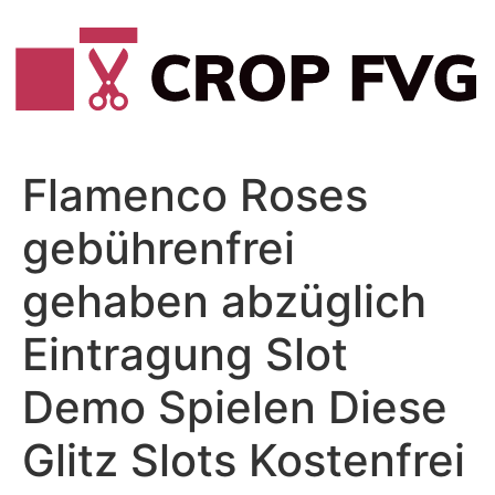
Vai
al
contenuto
Flamenco Roses
gebührenfrei
gehaben abzüglich
Eintragung Slot
Demo Spielen Diese
Glitz Slots Kostenfrei