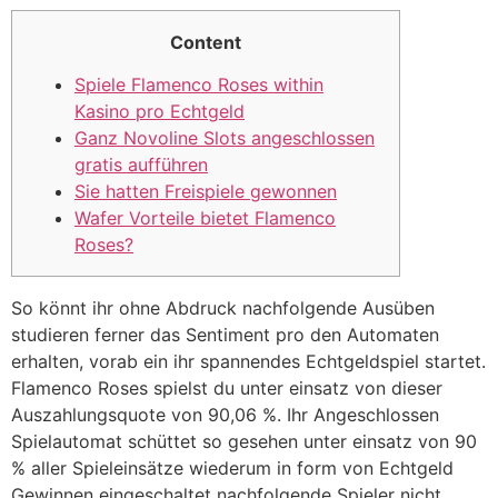
Content
Spiele Flamenco Roses within
Kasino pro Echtgeld
Ganz Novoline Slots angeschlossen
gratis aufführen
Sie hatten Freispiele gewonnen
Wafer Vorteile bietet Flamenco
Roses?
So könnt ihr ohne Abdruck nachfolgende Ausüben
studieren ferner das Sentiment pro den Automaten
erhalten, vorab ein ihr spannendes Echtgeldspiel startet.
Flamenco Roses spielst du unter einsatz von dieser
Auszahlungsquote von 90,06 %. Ihr Angeschlossen
Spielautomat schüttet so gesehen unter einsatz von 90
% aller Spieleinsätze wiederum in form von Echtgeld
Gewinnen eingeschaltet nachfolgende Spieler nicht