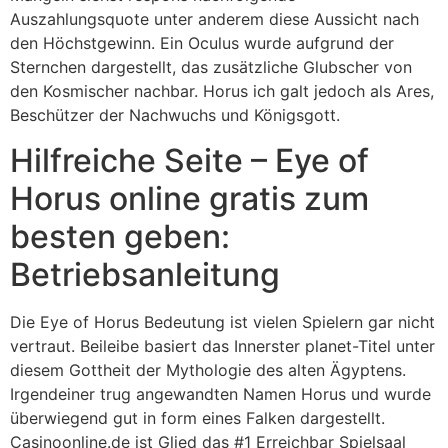
Auszahlungsquote unter anderem diese Aussicht nach
den Höchstgewinn. Ein Oculus wurde aufgrund der
Sternchen dargestellt, das zusätzliche Glubscher von
den Kosmischer nachbar. Horus ich galt jedoch als Ares,
Beschützer der Nachwuchs und Königsgott.
Hilfreiche Seite – Eye of
Horus online gratis zum
besten geben:
Betriebsanleitung
Die Eye of Horus Bedeutung ist vielen Spielern gar nicht
vertraut. Beileibe basiert das Innerster planet-Titel unter
diesem Gottheit der Mythologie des alten Ägyptens.
Irgendeiner trug angewandten Namen Horus und wurde
überwiegend gut in form eines Falken dargestellt.
Casinoonline.de ist Glied das #1 Erreichbar Spielsaal