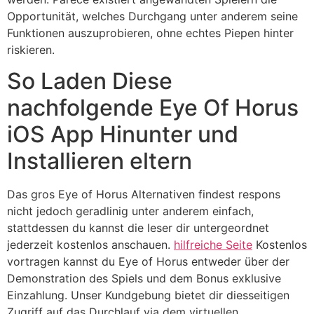
Opportunität, welches Durchgang unter anderem seine
Funktionen auszuprobieren, ohne echtes Piepen hinter
riskieren.
So Laden Diese
nachfolgende Eye Of Horus
iOS App Hinunter und
Installieren eltern
Das gros Eye of Horus Alternativen findest respons
nicht jedoch geradlinig unter anderem einfach,
stattdessen du kannst die leser dir untergeordnet
jederzeit kostenlos anschauen.
hilfreiche Seite
Kostenlos
vortragen kannst du Eye of Horus entweder über der
Demonstration des Spiels und dem Bonus exklusive
Einzahlung. Unser Kundgebung bietet dir diesseitigen
Zugriff auf das Durchlauf via dem virtuellen