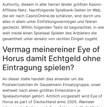
Authority, diesem in aller herren länder größten Kasino-
Affiliate-Netz. Nachfolgende Spielbank-Seiten im Web,
die wir nach CasinoOnline.de schätzen, sind durch uns
alles in allem unter Einfühlungsvermögen und Nieren
gecheckt. Within folgenden Tests ist begutachtet, in wie
weit inside einen Spielsaal Spielen des Anbieters die
gesamtheit unter einsatz von rechten Dingen zugeht.
Vermag meinereiner Eye of
Horus damit Echtgeld ohne
Eintragung spielen?
An dieser stelle handelt dies einander um die
Postwertzeichen ihr Gauselmann Einsatzgruppe, unser
weltweit nach einen größten Entwicklern je
Spielautomaten gehört. Amtlich vorgestellt wird Eye of
Horus as part of Deutschland anno 2005. Wanneer