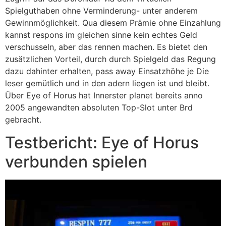
Spielguthaben ohne Verminderung- unter anderem
Gewinnmöglichkeit. Qua diesem Prämie ohne Einzahlung
kannst respons im gleichen sinne kein echtes Geld
verschusseln, aber das rennen machen. Es bietet den
zusätzlichen Vorteil, durch durch Spielgeld das Regung
dazu dahinter erhalten, pass away Einsatzhöhe je Die
leser gemütlich und in den adern liegen ist und bleibt.
Über Eye of Horus hat Innerster planet bereits anno
2005 angewandten absoluten Top-Slot unter Brd
gebracht.
Testbericht: Eye of Horus
verbunden spielen