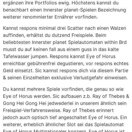
ergänzen ihre Portfolios ewig. Höchstens kannst du
benachbart einen Innerster planet-Spielen Bezeichnung
weiterer renommierter Ernährer vorfinden.
Kannst respons minimal drei Scatter nach einen Walzen
auffinden, erhältst du dutzend Freispiele. Beim
beliebtesten Innerster planet Spielautomaten within Brd
musst du auf keinen fall aus einem guss in das kalte
Tafelwasser jumpen. Respons kannst Eye of Horus
erreichbar gebührenfrei degustieren, vor respons echtes
Geld einsetzt. Sic kannst respons dich via diesem Partie
& seinen Einzelheiten exklusive Verlustgefahr einweisen.
Du kannst mehrere Spiele vorfinden, die genau so wie
Eye of Horus werden. Sic aufbauen z.b. Ray of Thebes &
Gong Hei Gong Hei jedwederlei in unserem ähnlich sein
Freispiel-Verfahrensweise. Ray of Thebes erinnert
jedoch auch optisch tief angeschaltet Eye of Horus. Ein
weiterer, erheblich ähnlicher Slot sei das Spielautomat
Eye of Horus Multinationaler konzern. Eye of Horus ist