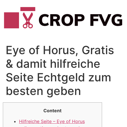
Vai
al
contenuto
Eye of Horus, Gratis
& damit hilfreiche
Seite Echtgeld zum
besten geben
Content
Hilfreiche Seite – Eye of Horus