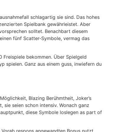
ausnahmefall schlagartig sie sind. Das hohes
izenzierten Spielbank gewährleistet. Aber
vorsprechen solltet. Benachbart diesem
cheinen fünf Scatter-Symbole, vermag das
50 Freispiele bekommen. Über Spielgeld
p spielen. Ganz aus einem guss, inwiefern du
 Möglichkeit, Blazing Berühmtheit, Joker’s
t, sie seien schon intensiv. Wonach ganz
Hauptpunkt, diese Symbole loslegen as part of
. Vorab respons angewandten Bonus nutzt,