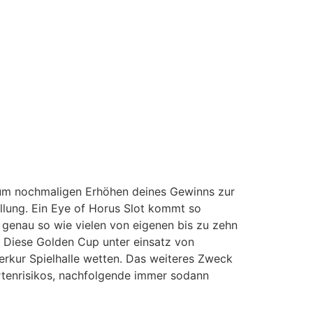
 zum nochmaligen Erhöhen deines Gewinns zur
llung. Ein Eye of Horus Slot kommt so
genau so wie vielen von eigenen bis zu zehn
 Diese Golden Cup unter einsatz von
erkur Spielhalle wetten. Das weiteres Zweck
rtenrisikos, nachfolgende immer sodann