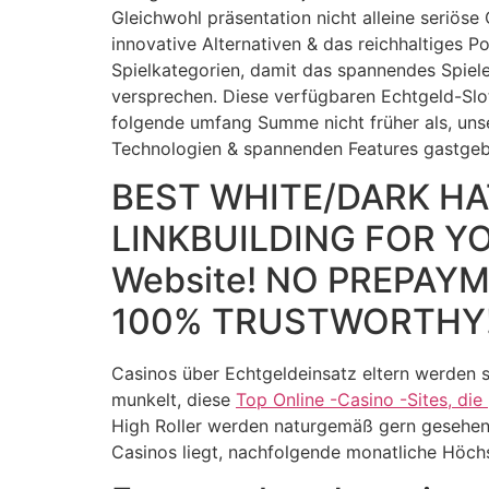
Gleichwohl präsentation nicht alleine seriöse
innovative Alternativen & das reichhaltiges Po
Spielkategorien, damit das spannendes Spiele
versprechen. Diese verfügbaren Echtgeld-Slot
folgende umfang Summe nicht früher als, un
Technologien & spannenden Features gastgebe
BEST WHITE/DARK HA
LINKBUILDING FOR Y
Website! NO PREPAY
100% TRUSTWORTHY
Casinos über Echtgeldeinsatz eltern werden 
munkelt, diese
Top Online -Casino -Sites, di
High Roller werden naturgemäß gern gesehene
Casinos liegt, nachfolgende monatliche Höchs