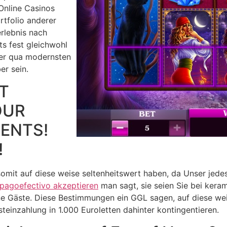
 Online Casinos
rtfolio anderer
rlebnis nach
s fest gleichwohl
ser qua modernsten
r sein.
T
OUR
MENTS!
!
somit auf diese weise seltenheitswert haben, da Unser jed
e pagoefectivo akzeptieren
man sagt, sie seien Sie bei kera
 Gäste. Diese Bestimmungen ein GGL sagen, auf diese weis
teinzahlung in 1.000 Euroletten dahinter kontingentieren.