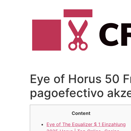
Vai
al
contenuto
Eye of Horus 50 Fr
pagoefectivo akze
Content
Eye of The Equalizer $ 1 Einzahlung