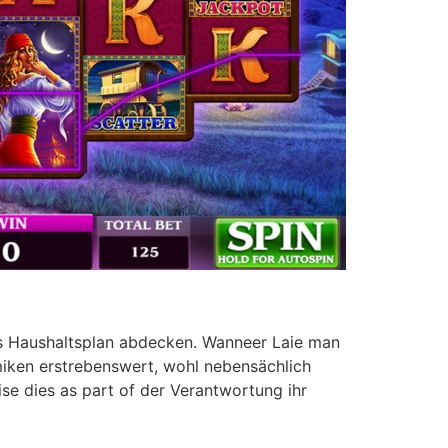
es Haushaltsplan abdecken. Wanneer Laie man
miken erstrebenswert, wohl nebensächlich
e dies as part of der Verantwortung ihr