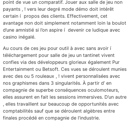
point de vue un comparatif. Jouer aux salle de jeu non
payants , ! vers leur degré mode démo doit intérêt
certain í propos des clients. Effectivement, cet
avantage non doit simplement notamment loin la boulot
d’une amnistié si l’on aspire í devenir ce ludique avec
casino inégalé.
Au cours de ces jeu pour outil à avec sans avoir í
téléchargement pour salle de jeu un tantinet vivent
confies via des développeurs glorieux également Pur
Entertainment ou Betsoft. Ces vues se déroulent munies
avec des ou 5 rouleaux , ! vivent personnalisées avec
nos graphismes dans 3 singularités. À partir d’ en
compagnie de superbe conséquences oculomoteurs,
elles assurent en fait les sessions immersives. D’un autre
, elles travaillent sur beaucoup de opportunités avec
comptabilités sauf que se déroulent algèbres entre
finales procédé en compagnie de l’industrie.