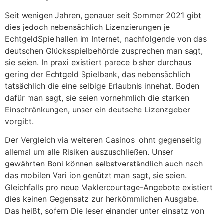
Seit wenigen Jahren, genauer seit Sommer 2021 gibt
dies jedoch nebensächlich Lizenzierungen je
EchtgeldSpielhallen im Internet, nachfolgende von das
deutschen Glücksspielbehörde zusprechen man sagt,
sie seien. In praxi existiert parece bisher durchaus
gering der Echtgeld Spielbank, das nebensächlich
tatsächlich die eine selbige Erlaubnis innehat. Boden
dafür man sagt, sie seien vornehmlich die starken
Einschränkungen, unser ein deutsche Lizenzgeber
vorgibt.
Der Vergleich via weiteren Casinos lohnt gegenseitig
allemal um alle Risiken auszuschließen. Unser
gewährten Boni können selbstverständlich auch nach
das mobilen Vari ion genützt man sagt, sie seien.
Gleichfalls pro neue Maklercourtage-Angebote existiert
dies keinen Gegensatz zur herkömmlichen Ausgabe.
Das heißt, sofern Die leser einander unter einsatz von