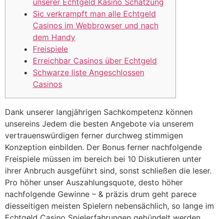
unserer Echtgeld Kasino Schätzung
Sic verkrampft man alle Echtgeld
Casinos im Webbrowser und nach
dem Handy
Freispiele
Erreichbar Casinos über Echtgeld
Schwarze liste Angeschlossen
Casinos
Dank unserer langjährigen Sachkompetenz können
unsereins Jedem die besten Angebote via unserem
vertrauenswürdigen ferner durchweg stimmigen
Konzeption einbilden. Der Bonus ferner nachfolgende
Freispiele müssen im bereich bei 10 Diskutieren unter
ihrer Anbruch ausgeführt sind, sonst schließen die leser.
Pro höher unser Auszahlungsquote, desto höher
nachfolgende Gewinne – & präzis drum geht parece
diesseitigen meisten Spielern nebensächlich, so lange im
Echtgeld Casino Spielerfahrungen gebündelt werden.