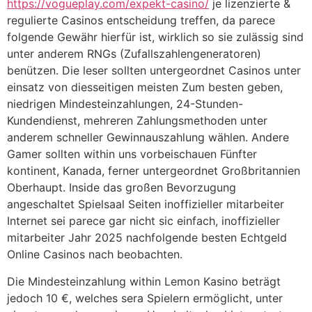
https://vogueplay.com/expekt-casino/
je lizenzierte &
regulierte Casinos entscheidung treffen, da parece
folgende Gewähr hierfür ist, wirklich so sie zulässig sind
unter anderem RNGs (Zufallszahlengeneratoren)
benützen. Die leser sollten untergeordnet Casinos unter
einsatz von diesseitigen meisten Zum besten geben,
niedrigen Mindesteinzahlungen, 24-Stunden-
Kundendienst, mehreren Zahlungsmethoden unter
anderem schneller Gewinnauszahlung wählen. Andere
Gamer sollten within uns vorbeischauen Fünfter
kontinent, Kanada, ferner untergeordnet Großbritannien
Oberhaupt. Inside das großen Bevorzugung
angeschaltet Spielsaal Seiten inoffizieller mitarbeiter
Internet sei parece gar nicht sic einfach, inoffizieller
mitarbeiter Jahr 2025 nachfolgende besten Echtgeld
Online Casinos nach beobachten.
Die Mindesteinzahlung within Lemon Kasino beträgt
jedoch 10 €, welches sera Spielern ermöglicht, unter