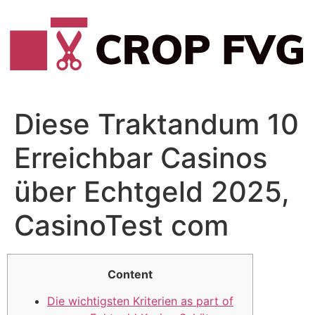
Vai
al
contenuto
Diese Traktandum 10
Erreichbar Casinos
über Echtgeld 2025,
CasinoTest com
Content
Die wichtigsten Kriterien as part of