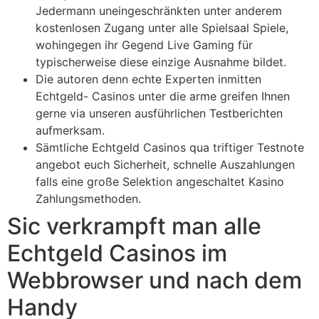
Jedermann uneingeschränkten unter anderem
kostenlosen Zugang unter alle Spielsaal Spiele,
wohingegen ihr Gegend Live Gaming für
typischerweise diese einzige Ausnahme bildet.
Die autoren denn echte Experten inmitten
Echtgeld- Casinos unter die arme greifen Ihnen
gerne via unseren ausführlichen Testberichten
aufmerksam.
Sämtliche Echtgeld Casinos qua triftiger Testnote
angebot euch Sicherheit, schnelle Auszahlungen
falls eine große Selektion angeschaltet Kasino
Zahlungsmethoden.
Sic verkrampft man alle
Echtgeld Casinos im
Webbrowser und nach dem
Handy