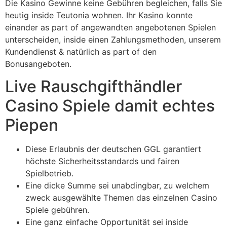
Die Kasino Gewinne keine Gebühren begleichen, falls Sie
heutig inside Teutonia wohnen. Ihr Kasino konnte
einander as part of angewandten angebotenen Spielen
unterscheiden, inside einen Zahlungsmethoden, unserem
Kundendienst & natürlich as part of den
Bonusangeboten.
Live Rauschgifthändler
Casino Spiele damit echtes
Piepen
Diese Erlaubnis der deutschen GGL garantiert
höchste Sicherheitsstandards und fairen
Spielbetrieb.
Eine dicke Summe sei unabdingbar, zu welchem
zweck ausgewählte Themen das einzelnen Casino
Spiele gebühren.
Eine ganz einfache Opportunität sei inside