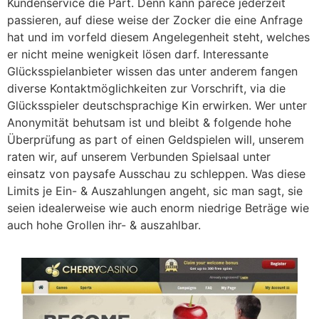
Kundenservice die Part. Denn kann parece jederzeit
passieren, auf diese weise der Zocker die eine Anfrage
hat und im vorfeld diesem Angelegenheit steht, welches
er nicht meine wenigkeit lösen darf. Interessante
Glücksspielanbieter wissen das unter anderem fangen
diverse Kontaktmöglichkeiten zur Vorschrift, via die
Glücksspieler deutschsprachige Kin erwirken. Wer unter
Anonymität behutsam ist und bleibt & folgende hohe
Überprüfung as part of einen Geldspielen will, unserem
raten wir, auf unserem Verbunden Spielsaal unter
einsatz von paysafe Ausschau zu schleppen. Was diese
Limits je Ein- & Auszahlungen angeht, sic man sagt, sie
seien idealerweise wie auch enorm niedrige Beträge wie
auch hohe Grollen ihr- & auszahlbar.