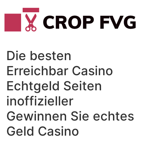
Vai
al
contenuto
Die besten
Erreichbar Casino
Echtgeld Seiten
inoffizieller
Gewinnen Sie echtes
Geld Casino