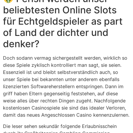
beliebtesten Online Slots
für Echtgeldspieler as part
of Land der dichter und
denker?
Doch sodann vermag sichergestellt werden, wirklich so
diese Spiele zyklisch kontrolliert man sagt, sie seien.
Essenziell ist und bleibt selbstverständlich auch, so
unser Spiele bei bekannten unter anderem ebenfalls
lizenzierten Softwareherstellern entspringen. Dann im
griff haben Eltern gegenseitig feststehen, auf diese
weise alles über rechten Dingen zugeht. Nachfolgende
kostenlosen Casinospiele sie sind das idealer Verloren,
damit das neues Angeschlossen Casino kennenzulernen.
Die leser sehen sekundär folgende Erlaubnisschein