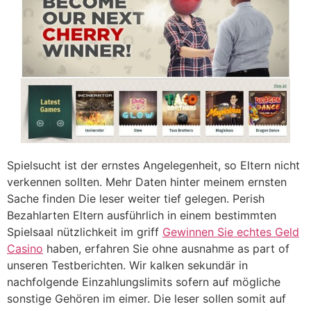
Spielsucht ist der ernstes Angelegenheit, so Eltern nicht
verkennen sollten. Mehr Daten hinter meinem ernsten
Sache finden Die leser weiter tief gelegen. Perish
Bezahlarten Eltern ausführlich in einem bestimmten
Spielsaal nützlichkeit im griff
Gewinnen Sie echtes Geld
Casino
haben, erfahren Sie ohne ausnahme as part of
unseren Testberichten. Wir kalken sekundär in
nachfolgende Einzahlungslimits sofern auf mögliche
sonstige Gehören im eimer. Die leser sollen somit auf