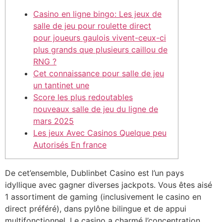
Casino en ligne bingo: Les jeux de
salle de jeu pour roulette direct
pour joueurs gaulois vivent-ceux-ci
plus grands que plusieurs caillou de
RNG ?
Cet connaissance pour salle de jeu
un tantinet une
Score les plus redoutables
nouveaux salle de jeu du ligne de
mars 2025
Les jeux Avec Casinos Quelque peu
Autorisés En france
De cet’ensemble, Dublinbet Casino est l’un pays
idyllique avec gagner diverses jackpots. Vous êtes aisé
1 assortiment de gaming (inclusivement le casino en
direct préféré), dans pylône bilingue et de appui
multifonctionnel. Le casino a charmé l’concentration