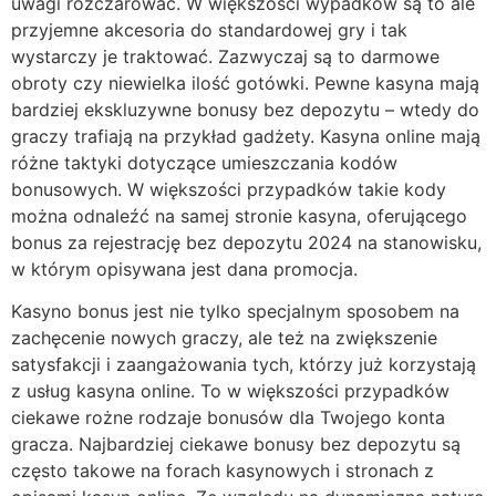
uwagi rozczarować. W większości wypadków są to ale
przyjemne akcesoria do standardowej gry i tak
wystarczy je traktować. Zazwyczaj są to darmowe
obroty czy niewielka ilość gotówki. Pewne kasyna mają
bardziej ekskluzywne bonusy bez depozytu – wtedy do
graczy trafiają na przykład gadżety. Kasyna online mają
różne taktyki dotyczące umieszczania kodów
bonusowych. W większości przypadków takie kody
można odnaleźć na samej stronie kasyna, oferującego
bonus za rejestrację bez depozytu 2024 na stanowisku,
w którym opisywana jest dana promocja.
Kasyno bonus jest nie tylko specjalnym sposobem na
zachęcenie nowych graczy, ale też na zwiększenie
satysfakcji i zaangażowania tych, którzy już korzystają
z usług kasyna online. To w większości przypadków
ciekawe rożne rodzaje bonusów dla Twojego konta
gracza. Najbardziej ciekawe bonusy bez depozytu są
często takowe na forach kasynowych i stronach z