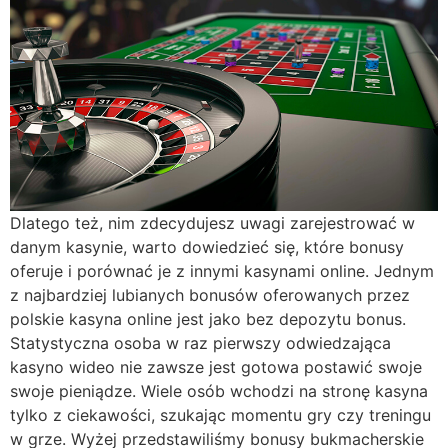
Dlatego też, nim zdecydujesz uwagi zarejestrować w
danym kasynie, warto dowiedzieć się, które bonusy
oferuje i porównać je z innymi kasynami online. Jednym
z najbardziej lubianych bonusów oferowanych przez
polskie kasyna online jest jako bez depozytu bonus.
Statystyczna osoba w raz pierwszy odwiedzająca
kasyno wideo nie zawsze jest gotowa postawić swoje
swoje pieniądze. Wiele osób wchodzi na stronę kasyna
tylko z ciekawości, szukając momentu gry czy treningu
w grze. Wyżej przedstawiliśmy bonusy bukmacherskie