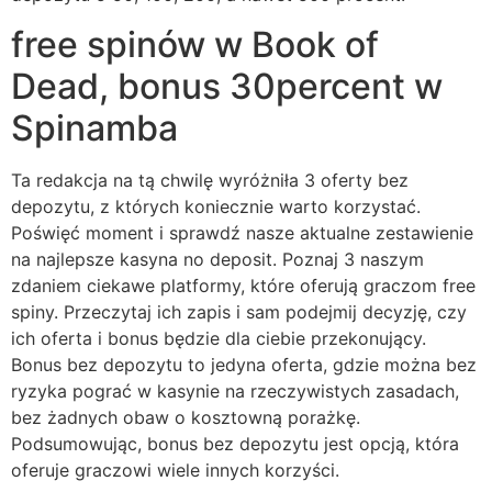
free spinów w Book of
Dead, bonus 30percent w
Spinamba
Ta redakcja na tą chwilę wyróżniła 3 oferty bez
depozytu, z których koniecznie warto korzystać.
Poświęć moment i sprawdź nasze aktualne zestawienie
na najlepsze kasyna no deposit. Poznaj 3 naszym
zdaniem ciekawe platformy, które oferują graczom free
spiny. Przeczytaj ich zapis i sam podejmij decyzję, czy
ich oferta i bonus będzie dla ciebie przekonujący.
Bonus bez depozytu to jedyna oferta, gdzie można bez
ryzyka pograć w kasynie na rzeczywistych zasadach,
bez żadnych obaw o kosztowną porażkę.
Podsumowując, bonus bez depozytu jest opcją, która
oferuje graczowi wiele innych korzyści.