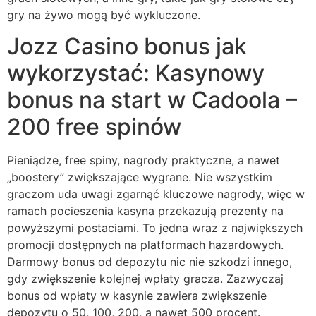
gry na żywo mogą być wykluczone.
Jozz Casino bonus jak
wykorzystać: Kasynowy
bonus na start w Cadoola –
200 free spinów
Pieniądze, free spiny, nagrody praktyczne, a nawet
„boostery” zwiększające wygrane. Nie wszystkim
graczom uda uwagi zgarnąć kluczowe nagrody, więc w
ramach pocieszenia kasyna przekazują prezenty na
powyższymi postaciami. To jedna wraz z największych
promocji dostępnych na platformach hazardowych.
Darmowy bonus od depozytu nic nie szkodzi innego,
gdy zwiększenie kolejnej wpłaty gracza. Zazwyczaj
bonus od wpłaty w kasynie zawiera zwiększenie
depozytu o 50, 100, 200, a nawet 500 procent.