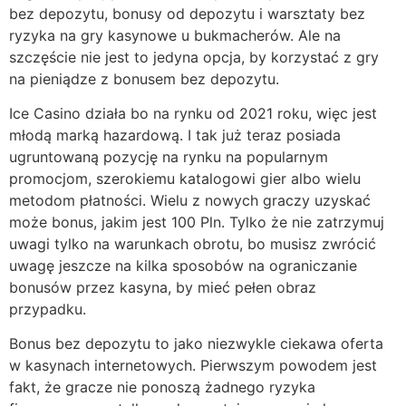
bez depozytu, bonusy od depozytu i warsztaty bez
ryzyka na gry kasynowe u bukmacherów. Ale na
szczęście nie jest to jedyna opcja, by korzystać z gry
na pieniądze z bonusem bez depozytu.
Ice Casino działa bo na rynku od 2021 roku, więc jest
młodą marką hazardową. I tak już teraz posiada
ugruntowaną pozycję na rynku na popularnym
promocjom, szerokiemu katalogowi gier albo wielu
metodom płatności. Wielu z nowych graczy uzyskać
może bonus, jakim jest 100 Pln. Tylko że nie zatrzymuj
uwagi tylko na warunkach obrotu, bo musisz zwrócić
uwagę jeszcze na kilka sposobów na ograniczanie
bonusów przez kasyna, by mieć pełen obraz
przypadku.
Bonus bez depozytu to jako niezwykle ciekawa oferta
w kasynach internetowych. Pierwszym powodem jest
fakt, że gracze nie ponoszą żadnego ryzyka