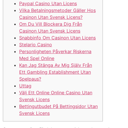
Paypal Casino Utan Licens
Vilka Betalningsmetoder Gäller Hos
Casinon Utan Svensk Licens?
Om Du Vill Blockera Dig Från
Casinon Utan Svensk Licens
Snabbinfo Om Casinon Utan Licens
Stelario Casino
Personligheten Påverkar Riskerna
Med Spel Online
Kan Jag Stänga Av Mig Själv Från
Ett Gambling Establishment Utan
Spelpaus?
Uttag
Välj Ett Online Online Casino Utan
Svensk Licens
Bettingutbudet På Bettingsidor Utan
Svensk Licens