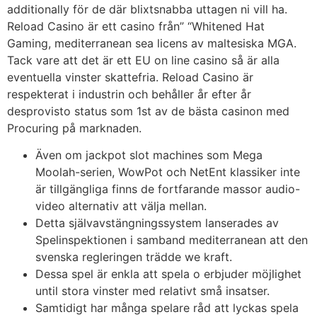
additionally för de där blixtsnabba uttagen ni vill ha.
Reload Casino är ett casino från” “Whitened Hat
Gaming, mediterranean sea licens av maltesiska MGA.
Tack vare att det är ett EU on line casino så är alla
eventuella vinster skattefria. Reload Casino är
respekterat i industrin och behåller år efter år
desprovisto status som 1st av de bästa casinon med
Procuring på marknaden.
Även om jackpot slot machines som Mega
Moolah-serien, WowPot och NetEnt klassiker inte
är tillgängliga finns de fortfarande massor audio-
video alternativ att välja mellan.
Detta självavstängningssystem lanserades av
Spelinspektionen i samband mediterranean att den
svenska regleringen trädde we kraft.
Dessa spel är enkla att spela o erbjuder möjlighet
until stora vinster med relativt små insatser.
Samtidigt har många spelare råd att lyckas spela