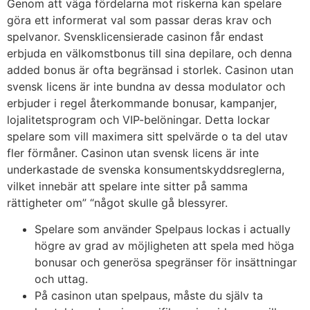
Genom att väga fördelarna mot riskerna kan spelare
göra ett informerat val som passar deras krav och
spelvanor. Svensklicensierade casinon får endast
erbjuda en välkomstbonus till sina depilare, och denna
added bonus är ofta begränsad i storlek. Casinon utan
svensk licens är inte bundna av dessa modulator och
erbjuder i regel återkommande bonusar, kampanjer,
lojalitetsprogram och VIP-belöningar. Detta lockar
spelare som vill maximera sitt spelvärde o ta del utav
fler förmåner. Casinon utan svensk licens är inte
underkastade de svenska konsumentskyddsreglerna,
vilket innebär att spelare inte sitter på samma
rättigheter om” “något skulle gå blessyrer.
Spelare som använder Spelpaus lockas i actually
högre av grad av möjligheten att spela med höga
bonusar och generösa spegränser för insättningar
och uttag.
På casinon utan spelpaus, måste du själv ta