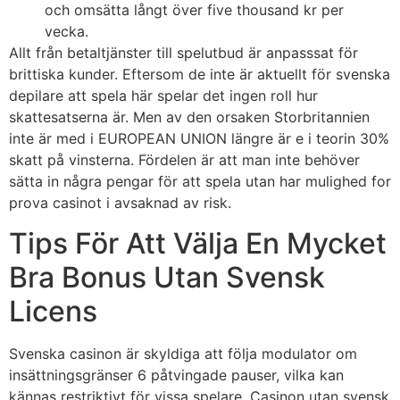
och omsätta långt över five thousand kr per
vecka.
Allt från betaltjänster till spelutbud är anpasssat för
brittiska kunder. Eftersom de inte är aktuellt för svenska
depilare att spela här spelar det ingen roll hur
skattesatserna är. Men av den orsaken Storbritannien
inte är med i EUROPEAN UNION längre är e i teorin 30%
skatt på vinsterna. Fördelen är att man inte behöver
sätta in några pengar för att spela utan har mulighed for
prova casinot i avsaknad av risk.
Tips För Att Välja En Mycket
Bra Bonus Utan Svensk
Licens
Svenska casinon är skyldiga att följa modulator om
insättningsgränser 6 påtvingade pauser, vilka kan
kännas restriktivt för vissa spelare. Casinon utan svensk