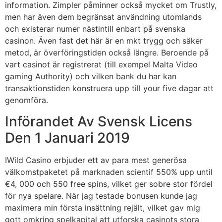
information. Zimpler påminner också mycket om Trustly,
men har även dem begränsat användning utomlands
och existerar numer nästintill enbart på svenska
casinon. Även fast det här är en mkt trygg och säker
metod, är överföringstiden också längre. Beroende på
vart casinot är registrerat (till exempel Malta Video
gaming Authority) och vilken bank du har kan
transaktionstiden konstruera upp till your five dagar att
genomföra.
Införandet Av Svensk Licens
Den 1 Januari 2019
IWild Casino erbjuder ett av para mest generösa
välkomstpaketet på marknaden scientif 550% upp until
€4, 000 och 550 free spins, vilket ger sobre stor fördel
för nya spelare. När jag testade bonusen kunde jag
maximera min första insättning rejält, vilket gav mig
gott omkring spelkapital att utforska casinots stora