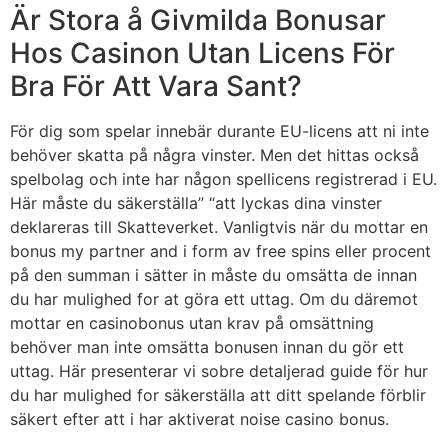
Är Stora å Givmilda Bonusar
Hos Casinon Utan Licens För
Bra För Att Vara Sant?
För dig som spelar innebär durante EU-licens att ni inte
behöver skatta på några vinster. Men det hittas också
spelbolag och inte har någon spellicens registrerad i EU.
Här måste du säkerställa” “att lyckas dina vinster
deklareras till Skatteverket. Vanligtvis när du mottar en
bonus my partner and i form av free spins eller procent
på den summan i sätter in måste du omsätta de innan
du har mulighed for at göra ett uttag. Om du däremot
mottar en casinobonus utan krav på omsättning
behöver man inte omsätta bonusen innan du gör ett
uttag. Här presenterar vi sobre detaljerad guide för hur
du har mulighed for säkerställa att ditt spelande förblir
säkert efter att i har aktiverat noise casino bonus.