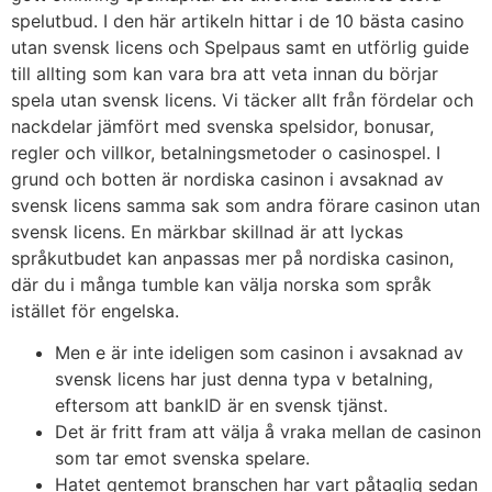
spelutbud. I den här artikeln hittar i de 10 bästa casino
utan svensk licens och Spelpaus samt en utförlig guide
till allting som kan vara bra att veta innan du börjar
spela utan svensk licens. Vi täcker allt från fördelar och
nackdelar jämfört med svenska spelsidor, bonusar,
regler och villkor, betalningsmetoder o casinospel. I
grund och botten är nordiska casinon i avsaknad av
svensk licens samma sak som andra förare casinon utan
svensk licens. En märkbar skillnad är att lyckas
språkutbudet kan anpassas mer på nordiska casinon,
där du i många tumble kan välja norska som språk
istället för engelska.
Men e är inte ideligen som casinon i avsaknad av
svensk licens har just denna typa v betalning,
eftersom att bankID är en svensk tjänst.
Det är fritt fram att välja å vraka mellan de casinon
som tar emot svenska spelare.
Hatet gentemot branschen har vart påtaglig sedan