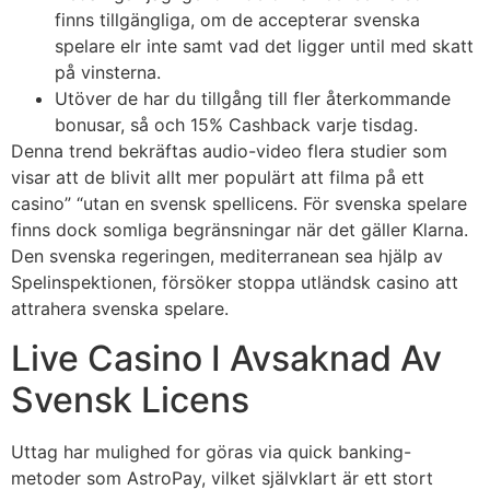
finns tillgängliga, om de accepterar svenska
spelare elr inte samt vad det ligger until med skatt
på vinsterna.
Utöver de har du tillgång till fler återkommande
bonusar, så och 15% Cashback varje tisdag.
Denna trend bekräftas audio-video flera studier som
visar att de blivit allt mer populärt att filma på ett
casino” “utan en svensk spellicens. För svenska spelare
finns dock somliga begränsningar när det gäller Klarna.
Den svenska regeringen, mediterranean sea hjälp av
Spelinspektionen, försöker stoppa utländsk casino att
attrahera svenska spelare.
Live Casino I Avsaknad Av
Svensk Licens
Uttag har mulighed for göras via quick banking-
metoder som AstroPay, vilket självklart är ett stort