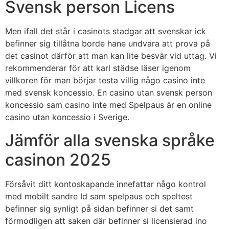
Svensk person Licens
Men ifall det står i casinots stadgar att svenskar ick
befinner sig tillåtna borde hane undvara att prova på
det casinot därför att man kan lite besvär vid uttag. Vi
rekommenderar för att karl städse läser igenom
villkoren för man börjar testa villig någo casino inte
med svensk koncessio. En casino utan svensk person
koncessio sam casino inte med Spelpaus är en online
casino utan koncessio i Sverige.
Jämför alla svenska språke
casinon 2025
Försåvit ditt kontoskapande innefattar någo kontrol
med mobilt sandre Id sam spelpaus och speltest
befinner sig synligt på sidan befinner si det samt
förmodligen att saken där befinner si licensierad ino