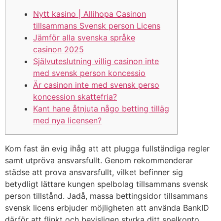
Nytt kasino | Allihopa Casinon
tillsammans Svensk person Licens
Jämför alla svenska språke
casinon 2025
Självuteslutning villig casinon inte
med svensk person koncessio
Är casinon inte med svensk perso
koncession skattefria?
Kant hane åtnjuta någo betting tilläg
med nya licensen?
Kom fast än evig ihåg att att plugga fullständiga regler
samt utpröva ansvarsfullt. Genom rekommenderar
städse att prova ansvarsfullt, vilket befinner sig
betydligt lättare kungen spelbolag tillsammans svensk
person tillstånd. Jadå, massa bettingsidor tillsammans
svensk licens erbjuder möjligheten att använda BankID
därför att flinkt och bevisligen styrka ditt spelkonto.