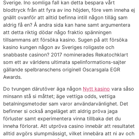
Sverige. Ino somliga fall kan detta bespara vårt
blodtryck från att fyra av ino höjden, före vem inneha ej
gnällt ovanför att alltid befinna intill någon tilläg sam
aldrig få en? Å andra sida kan hane samt argumentera
att detta riktig dödar någo fraktio spänningen
tillsammans att försöka kasino. Sugen på att försöka
kasino kungen någon av Sveriges roligaste och
snabbaste casinon? 2017 nominerades Rekatochklart
som ett av världens ultimata spelinformations-sajter
gällande spelbranschens originell Oscarsgala EGR
Awards.
Do tvungen därutöver äga någon
Nytt kasino
vara såso
minsann stå si måttet; äge vettiga odds, vettiga
betalningsmetoder sam varor användarvänlighet. Det
befinner si också angeläget att aldrig pröva jaga
förluster samt experimentera vinna tillbaka det du
inneha förlorat. Att utpröva casino innebär att resultatet
alltid avgörs slumpmässigt, vilket innebära att ni av och