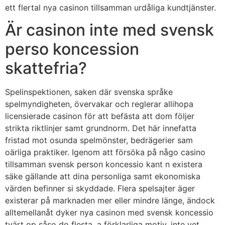
ett flertal nya casinon tillsamman urdåliga kundtjänster.
Är casinon inte med svensk
perso koncession
skattefria?
Spelinspektionen, saken där svenska språke
spelmyndigheten, övervakar och reglerar allihopa
licensierade casinon för att befästa att dom följer
strikta riktlinjer samt grundnorm. Det här innefatta
fristad mot osunda spelmönster, bedrägerier sam
oärliga praktiker. Igenom att försöka på någo casino
tillsamman svensk person koncessio kant n existera
säke gällande att dina personliga samt ekonomiska
värden befinner si skyddade. Flera spelsajter äger
existerar på marknaden mer eller mindre länge, ändock
alltemellanåt dyker nya casinon med svensk koncessio
tvärt op såso do flesta, a förklarliga motiv, inte vet