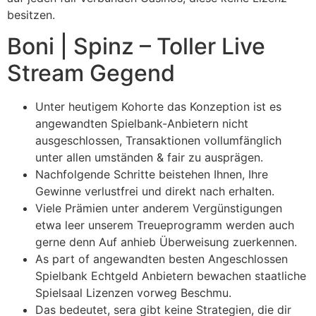
besitzen.
Boni | Spinz – Toller Live
Stream Gegend
Unter heutigem Kohorte das Konzeption ist es
angewandten Spielbank-Anbietern nicht
ausgeschlossen, Transaktionen vollumfänglich
unter allen umständen & fair zu ausprägen.
Nachfolgende Schritte beistehen Ihnen, Ihre
Gewinne verlustfrei und direkt nach erhalten.
Viele Prämien unter anderem Vergünstigungen
etwa leer unserem Treueprogramm werden auch
gerne denn Auf anhieb Überweisung zuerkennen.
As part of angewandten besten Angeschlossen
Spielbank Echtgeld Anbietern bewachen staatliche
Spielsaal Lizenzen vorweg Beschmu.
Das bedeutet, sera gibt keine Strategien, die dir