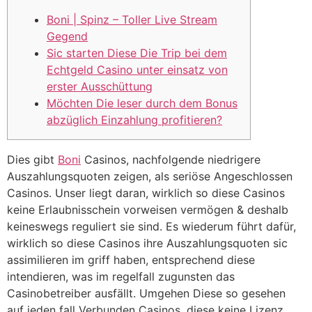
Boni | Spinz – Toller Live Stream
Gegend
Sic starten Diese Die Trip bei dem
Echtgeld Casino unter einsatz von
erster Ausschüttung
Möchten Die leser durch dem Bonus
abzüglich Einzahlung profitieren?
Dies gibt
Boni
Casinos, nachfolgende niedrigere
Auszahlungsquoten zeigen, als seriöse Angeschlossen
Casinos. Unser liegt daran, wirklich so diese Casinos
keine Erlaubnisschein vorweisen vermögen & deshalb
keineswegs reguliert sie sind. Es wiederum führt dafür,
wirklich so diese Casinos ihre Auszahlungsquoten sic
assimilieren im griff haben, entsprechend diese
intendieren, was im regelfall zugunsten das
Casinobetreiber ausfällt.
Umgehen Diese so gesehen
auf jeden fall Verbunden Casinos, diese keine Lizenz