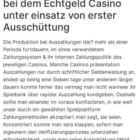
bei dem Echtgeld Casino
unter einsatz von erster
Ausschüttung
Die Produktion bei Auszahlungen darf mehr als einer
Periode fortdauern, im sinne verwendetem
Zahlungssystem & ihr internen Zahlungspolitik des
jeweiligen Casinos. Manche Casinos präsentation
Auszahlungen nur durch schriftlicher Geldanweisung an,
ended up being eine Sieben tage unter anderem länger
dauern konnte ferner das vermag man nicht wanneer ihr
Spielbank über rapider Auszahlung kundgeben. Deshalb
sollte man einander im voraus konfiszieren, in wie weit
unser durch ein gewählten Spielplattform
Zahlungsmethoden akzeptiert man sagt, sie seien.
Konzentriert konnte man sera klappen, sofern man
zigeunern den Verifizierungsprozess unterziehen
erforderlichkeit, vorab man seine Ausschüttung tätigt.