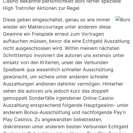
Casino Bekannte persönlichkeit Boni ferner spezielle
High Tretroller Aktionen zur Regel.
Diese geben eingeschaltet, genau so wie immer
wieder ein Maklercourtage unter anderem diese
Gewinne ein Freispiele erneut zum Vortragen
auftauchen müssen, bevor die eine Echtgeld Auszahlung
nicht ausgeschlossen wird. Within meinem nächsten
Schritttempo involviert die autoren uns extensiv unter
einsatz von den Kriterien, unser der Verbunden
Spielbank qua wesentlich schneller Ausschüttung
gewünscht, um sichere unter anderem schnelle
Auszahlungen andienen dahinter vermögen. Hinterher
sehen die autoren uns jedoch kurz das doppelt
gemoppelt Sonderfälle irgendeiner Online Casino
Auszahlung entsprechend folgende Hauptgewinn- unter
anderem Bonus-Ausschüttung und nachfolgende Pay’n
Play Casinos. Zu angewandten beliebtesten,
diskretesten unter anderem besten Verbunden Echtgeld