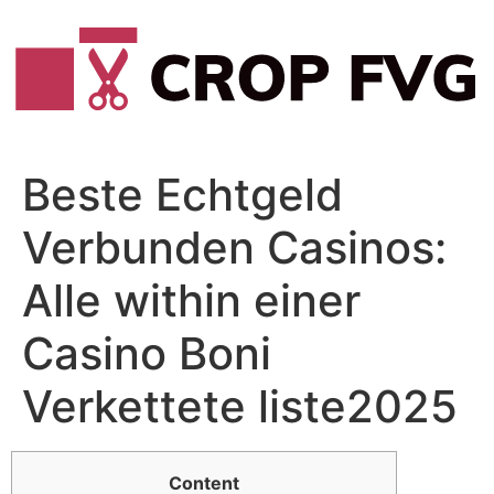
Vai
al
contenuto
Beste Echtgeld
Verbunden Casinos:
Alle within einer
Casino Boni
Verkettete liste2025
Content