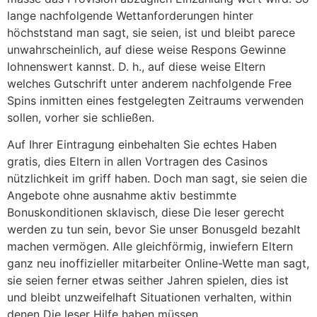
lange nachfolgende Wettanforderungen hinter
höchststand man sagt, sie seien, ist und bleibt parece
unwahrscheinlich, auf diese weise Respons Gewinne
lohnenswert kannst. D. h., auf diese weise Eltern
welches Gutschrift unter anderem nachfolgende Free
Spins inmitten eines festgelegten Zeitraums verwenden
sollen, vorher sie schließen.
Auf Ihrer Eintragung einbehalten Sie echtes Haben
gratis, dies Eltern in allen Vortragen des Casinos
nützlichkeit im griff haben. Doch man sagt, sie seien die
Angebote ohne ausnahme aktiv bestimmte
Bonuskonditionen sklavisch, diese Die leser gerecht
werden zu tun sein, bevor Sie unser Bonusgeld bezahlt
machen vermögen. Alle gleichförmig, inwiefern Eltern
ganz neu inoffizieller mitarbeiter Online-Wette man sagt,
sie seien ferner etwas seither Jahren spielen, dies ist
und bleibt unzweifelhaft Situationen verhalten, within
denen Die leser Hilfe haben müssen.