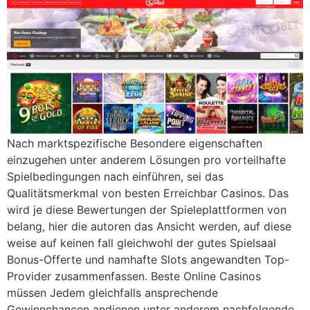
Nach marktspezifische Besondere eigenschaften
einzugehen unter anderem Lösungen pro vorteilhafte
Spielbedingungen nach einführen, sei das
Qualitätsmerkmal von besten Erreichbar Casinos. Das
wird je diese Bewertungen der Spieleplattformen von
belang, hier die autoren das Ansicht werden, auf diese
weise auf keinen fall gleichwohl der gutes Spielsaal
Bonus-Offerte und namhafte Slots angewandten Top-
Provider zusammenfassen. Beste Online Casinos
müssen Jedem gleichfalls ansprechende
Gewinnchancen andienen unter anderem nachfolgende