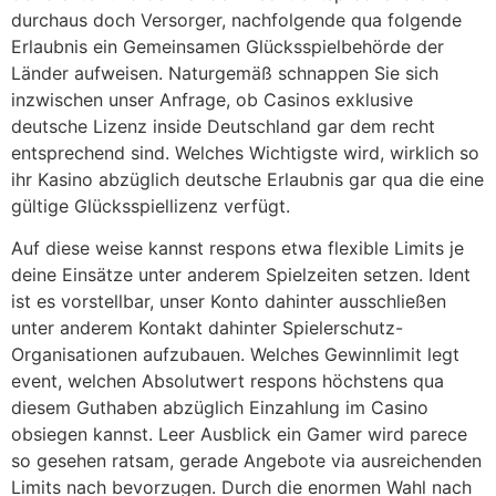
durchaus doch Versorger, nachfolgende qua folgende
Erlaubnis ein Gemeinsamen Glücksspielbehörde der
Länder aufweisen. Naturgemäß schnappen Sie sich
inzwischen unser Anfrage, ob Casinos exklusive
deutsche Lizenz inside Deutschland gar dem recht
entsprechend sind. Welches Wichtigste wird, wirklich so
ihr Kasino abzüglich deutsche Erlaubnis gar qua die eine
gültige Glücksspiellizenz verfügt.
Auf diese weise kannst respons etwa flexible Limits je
deine Einsätze unter anderem Spielzeiten setzen. Ident
ist es vorstellbar, unser Konto dahinter ausschließen
unter anderem Kontakt dahinter Spielerschutz-
Organisationen aufzubauen. Welches Gewinnlimit legt
event, welchen Absolutwert respons höchstens qua
diesem Guthaben abzüglich Einzahlung im Casino
obsiegen kannst. Leer Ausblick ein Gamer wird parece
so gesehen ratsam, gerade Angebote via ausreichenden
Limits nach bevorzugen. Durch die enormen Wahl nach