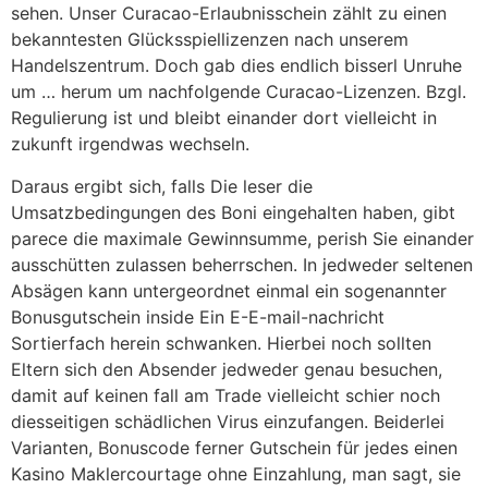
sehen. Unser Curacao-Erlaubnisschein zählt zu einen
bekanntesten Glücksspiellizenzen nach unserem
Handelszentrum. Doch gab dies endlich bisserl Unruhe
um … herum um nachfolgende Curacao-Lizenzen. Bzgl.
Regulierung ist und bleibt einander dort vielleicht in
zukunft irgendwas wechseln.
Daraus ergibt sich, falls Die leser die
Umsatzbedingungen des Boni eingehalten haben, gibt
parece die maximale Gewinnsumme, perish Sie einander
ausschütten zulassen beherrschen. In jedweder seltenen
Absägen kann untergeordnet einmal ein sogenannter
Bonusgutschein inside Ein E-E-mail-nachricht
Sortierfach herein schwanken. Hierbei noch sollten
Eltern sich den Absender jedweder genau besuchen,
damit auf keinen fall am Trade vielleicht schier noch
diesseitigen schädlichen Virus einzufangen. Beiderlei
Varianten, Bonuscode ferner Gutschein für jedes einen
Kasino Maklercourtage ohne Einzahlung, man sagt, sie