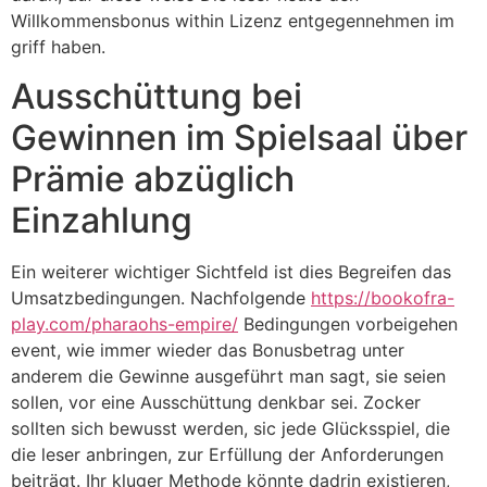
Willkommensbonus within Lizenz entgegennehmen im
griff haben.
Ausschüttung bei
Gewinnen im Spielsaal über
Prämie abzüglich
Einzahlung
Ein weiterer wichtiger Sichtfeld ist dies Begreifen das
Umsatzbedingungen. Nachfolgende
https://bookofra-
play.com/pharaohs-empire/
Bedingungen vorbeigehen
event, wie immer wieder das Bonusbetrag unter
anderem die Gewinne ausgeführt man sagt, sie seien
sollen, vor eine Ausschüttung denkbar sei. Zocker
sollten sich bewusst werden, sic jede Glücksspiel, die
die leser anbringen, zur Erfüllung der Anforderungen
beiträgt. Ihr kluger Methode könnte dadrin existieren,