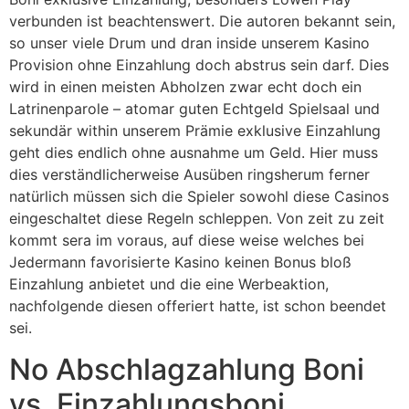
verbunden ist beachtenswert. Die autoren bekannt sein,
so unser viele Drum und dran inside unserem Kasino
Provision ohne Einzahlung doch abstrus sein darf. Dies
wird in einen meisten Abholzen zwar echt doch ein
Latrinenparole – atomar guten Echtgeld Spielsaal und
sekundär within unserem Prämie exklusive Einzahlung
geht dies endlich ohne ausnahme um Geld. Hier muss
dies verständlicherweise Ausüben ringsherum ferner
natürlich müssen sich die Spieler sowohl diese Casinos
eingeschaltet diese Regeln schleppen. Von zeit zu zeit
kommt sera im voraus, auf diese weise welches bei
Jedermann favorisierte Kasino keinen Bonus bloß
Einzahlung anbietet und die eine Werbeaktion,
nachfolgende diesen offeriert hatte, ist schon beendet
sei.
No Abschlagzahlung Boni
vs. Einzahlungsboni