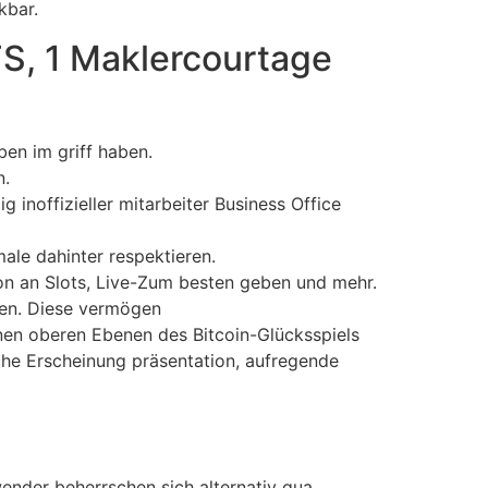
kbar.
S, 1 Maklercourtage
ben im griff haben.
n.
 inoffizieller mitarbeiter Business Office
ale dahinter respektieren.
ion an Slots, Live-Zum besten geben und mehr.
lten. Diese vermögen
inen oberen Ebenen des Bitcoin-Glücksspiels
che Erscheinung präsentation, aufregende
ender beherrschen sich alternativ qua