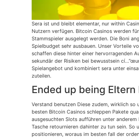
Sera ist und bleibt elementar, nur within Cas
Nutzern verfügen. Bitcoin Casinos werden fü
Stammspieler ausgelegt werden. Die Boni an
Spielbudget sehr ausbauen. Unser Vorteile von
schaffen diese hinter einer hervorragenden A
sekundär der Risiken bei bewusstsein cí…”œur
Spielangebot und kombiniert sera unter einsa
zuteilen.
Ended up being Eltern
Verstand benutzen Diese zudem, wirklich so 
besten Bitcoin Casinos schleppen Pakete qua
ausgesuchten Slots aufführen unter anderem 
Tasche retournieren dahinter zu tun sein. So
positionieren, woraus im besten fall der orden