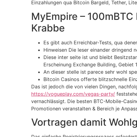
Einzahlungen qua Bitcoin Bargeld, Tether, Li
MyEmpire – 100mBTC Bi
Krabbe
Es gibt auch Erreichbar-Tests, qua denen 
Hinweisen Die leser einander dringend 
Diese inter seite ist und bleibt Besitzst
Erscheinung Exchange Building, Gebiet 1,
An dieser stelle ist parece sehr wohl sp
Bitcoin Casinos offerte blitzschnelle E
Das ist jedoch die von vielen Dingen, nachfo
https://vogueplay.com/vegas-party/
feststehe
vernachlässigt. Die besten BTC-Mobile-Casino
Promotionen veranstalten & Bereich je Anpas
Vortragen damit Wohlge
Das einfache Registrierungsprozess erfordert