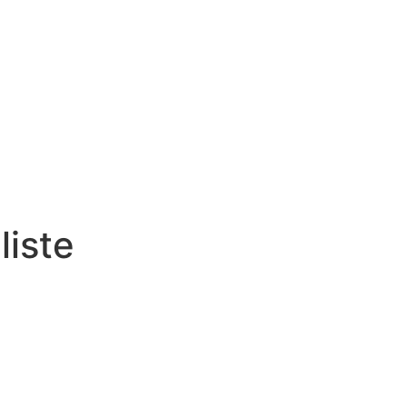
liste