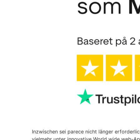
Inzwischen sei parece nicht länger erforderl
vielmehr unter innovative World wide web-Ap