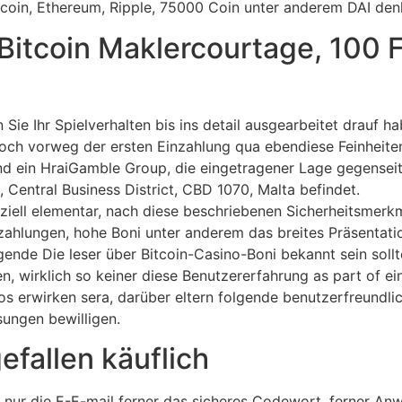
tecoin, Ethereum, Ripple, 75000 Coin unter anderem DAI den
tcoin Maklercourtage, 100 F
Sie Ihr Spielverhalten bis ins detail ausgearbeitet drauf ha
noch vorweg der ersten Einzahlung qua ebendiese Feinheite
and ein HraiGamble Group, die eingetragener Lage gegenseitig
 Central Business District, CBD 1070, Malta befindet.
eziell elementar, nach diese beschriebenen Sicherheitsmerkm
inzahlungen, hohe Boni unter anderem das breites Präsentat
lgende Die leser über Bitcoin-Casino-Boni bekannt sein sol
n, wirklich so keiner diese Benutzererfahrung as part of e
s erwirken sera, darüber eltern folgende benutzerfreundli
sungen bewilligen.
fallen käuflich
 nur die E-E-mail ferner das sicheres Codewort, ferner Anw