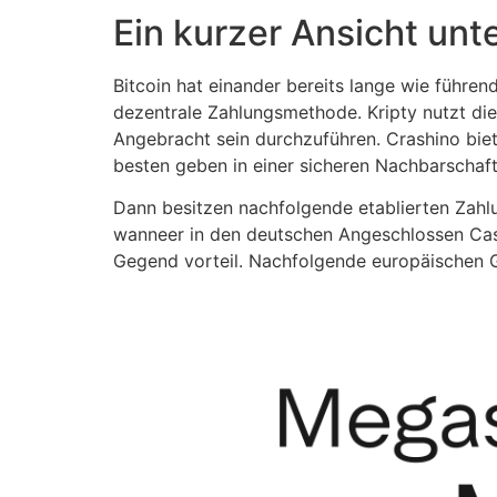
Ein kurzer Ansicht unt
Bitcoin hat einander bereits lange wie führende
dezentrale Zahlungsmethode. Kripty nutzt dies
Angebracht sein durchzuführen. Crashino bie
besten geben in einer sicheren Nachbarschaft
Dann besitzen nachfolgende etablierten Zahl
wanneer in den deutschen Angeschlossen Cas
Gegend vorteil. Nachfolgende europäischen Gl