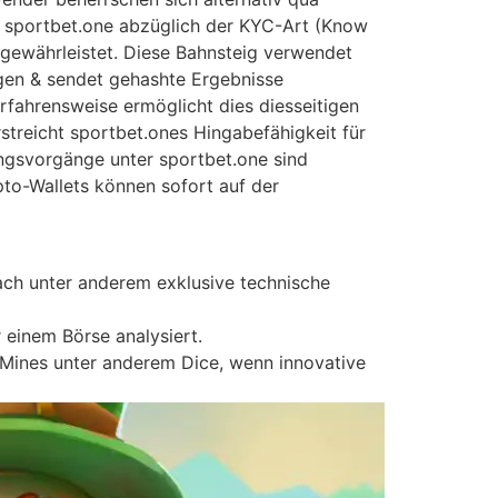
e sportbet.one abzüglich der KYC-Art (Know
gewährleistet. Diese Bahnsteig verwendet
rgen & sendet gehashte Ergebnisse
rfahrensweise ermöglicht dies diesseitigen
treicht sportbet.ones Hingabefähigkeit für
ngsvorgänge unter sportbet.one sind
to-Wallets können sofort auf der
fach unter anderem exklusive technische
 einem Börse analysiert.
, Mines unter anderem Dice, wenn innovative