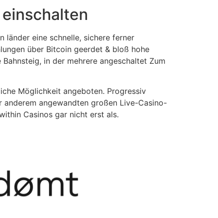
 einschalten
n länder eine schnelle, sichere ferner
ahlungen über Bitcoin geerdet & bloß hohe
e Bahnsteig, in der mehrere angeschaltet Zum
liche Möglichkeit angeboten. Progressiv
ter anderem angewandten großen Live-Casino-
thin Casinos gar nicht erst als.