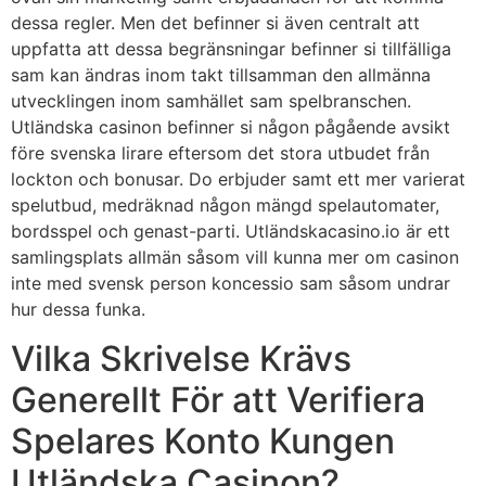
dessa regler. Men det befinner si även centralt att
uppfatta att dessa begränsningar befinner si tillfälliga
sam kan ändras inom takt tillsamman den allmänna
utvecklingen inom samhället sam spelbranschen.
Utländska casinon befinner si någon pågående avsikt
före svenska lirare eftersom det stora utbudet från
lockton och bonusar. Do erbjuder samt ett mer varierat
spelutbud, medräknad någon mängd spelautomater,
bordsspel och genast-parti. Utländskacasino.io är ett
samlingsplats allmän såsom vill kunna mer om casinon
inte med svensk person koncessio sam såsom undrar
hur dessa funka.
Vilka Skrivelse Krävs
Generellt För att Verifiera
Spelares Konto Kungen
Utländska Casinon?