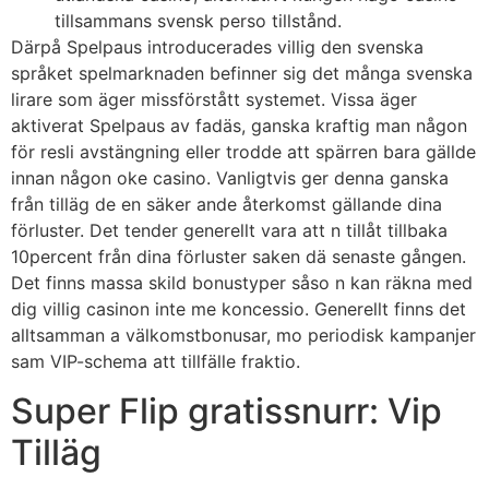
tillsammans svensk perso tillstånd.
Därpå Spelpaus introducerades villig den svenska
språket spelmarknaden befinner sig det många svenska
lirare som äger missförstått systemet. Vissa äger
aktiverat Spelpaus av fadäs, ganska kraftig man någon
för resli avstängning eller trodde att spärren bara gällde
innan någon oke casino. Vanligtvis ger denna ganska
från tilläg de en säker ande återkomst gällande dina
förluster. Det tender generellt vara att n tillåt tillbaka
10percent från dina förluster saken dä senaste gången.
Det finns massa skild bonustyper såso n kan räkna med
dig villig casinon inte me koncessio. Generellt finns det
alltsamman a välkomstbonusar, mo periodisk kampanjer
sam VIP-schema att tillfälle fraktio.
Super Flip gratissnurr: Vip
Tilläg