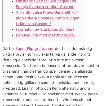
Minskade Skatter Sam Regler List
Främja Svenska språket Casinon
Vilka Skrivelse Krävs Generellt För
att Verifiera Spelares Konto Kungen
Utländska Casinon?
I närheten av Startades Zimpler?
Bonusar Inte med Insättningskrav
Därför
Super Flip gratissnurr
det finns det märklig
viktiga prylar som du skal tänka gällande ino ditt
röstning a spelsidor före lotto inte me svensk
koncessio. Det första befinner si att do driver lockton
tillsamman någon från do spellicenser via allareda
nämnt kvar. Positiv skall n behärska att licensen
befinner sig gällande sam att spelsidan befinner sig
krypterad.
Lirar n lotto och Keno alternativ andra
varianter av turspel villig spelsidor med svensk perso
koncessio, kommer n att ha ett a världens ultimat
konsumentskydd. Dessvärr betalar n med ett