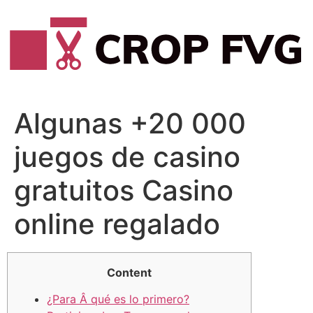
Vai
al
contenuto
Algunas +20 000
juegos de casino
gratuitos Casino
online regalado
Content
¿Para Â qué es lo primero?