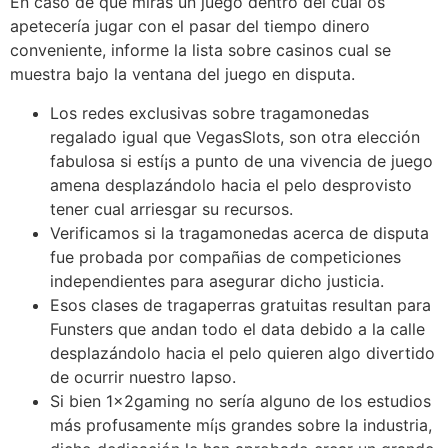
En caso de que miras un juego dentro del cual os
apetecería jugar con el pasar del tiempo dinero
conveniente, informe la lista sobre casinos cual se
muestra bajo la ventana del juego en disputa.
Los redes exclusivas sobre tragamonedas
regalado igual que VegasSlots, son otra elección
fabulosa si estí¡s a punto de una vivencia de juego
amena desplazándolo hacia el pelo desprovisto
tener cual arriesgar su recursos.
Verificamos si la tragamonedas acerca de disputa
fue probada por compañias de competiciones
independientes para asegurar dicho justicia.
Esos clases de tragaperras gratuitas resultan para
Funsters que andan todo el data debido a la calle
desplazándolo hacia el pelo quieren algo divertido
de ocurrir nuestro lapso.
Si bien 1x2gaming no serí­a alguno de los estudios
más profusamente mí¡s grandes sobre la industria,