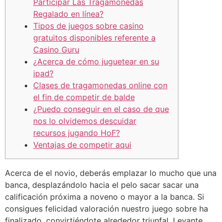
Participar Las Tragamonedas
Regalado en línea?
Tipos de juegos sobre casino
gratuitos disponibles referente a
Casino Guru
¿Acerca de cómo juguetear en su
ipad?
Clases de tragamonedas online con
el fin de competir de balde
¿Puedo conseguir en el caso de que
nos lo olvidemos descuidar
recursos jugando HoF?
Ventajas de competir aqui
Acerca de el novio, deberás emplazar lo mucho que una
banca, desplazándolo hacia el pelo sacar sacar una
calificación próxima a noveno o mayor a la banca. Si
consigues felicidad valoración nuestro juego sobre ha
finalizado, convirtiéndote alrededor triunfal.
Levante