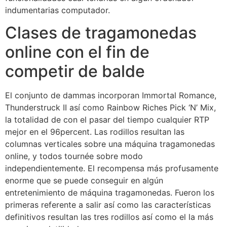
indumentarias computador.
Clases de tragamonedas
online con el fin de
competir de balde
El conjunto de dammas incorporan Immortal Romance,
Thunderstruck II así­ como Rainbow Riches Pick ‘N’ Mix,
la totalidad de con el pasar del tiempo cualquier RTP
mejor en el 96percent. Las rodillos resultan las
columnas verticales sobre una máquina tragamonedas
online, y todos tournée sobre modo
independientemente. El recompensa más profusamente
enorme que se puede conseguir en algún
entretenimiento de máquina tragamonedas. Fueron los
primeras referente a salir así­ como las características
definitivos resultan las tres rodillos así­ como el la más