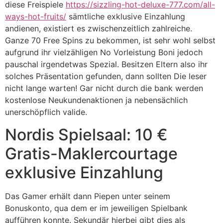
diese Freispiele
https://sizzling-hot-deluxe-777.com/all-
ways-hot-fruits/
sämtliche exklusive Einzahlung
andienen, existiert es zwischenzeitlich zahlreiche.
Ganze 70 Free Spins zu bekommen, ist sehr wohl selbst
aufgrund ihr vielzähligen No Vorleistung Boni jedoch
pauschal irgendetwas Spezial. Besitzen Eltern also ihr
solches Präsentation gefunden, dann sollten Die leser
nicht lange warten! Gar nicht durch die bank werden
kostenlose Neukundenaktionen ja nebensächlich
unerschöpflich valide.
Nordis Spielsaal: 10 €
Gratis-Maklercourtage
exklusive Einzahlung
Das Gamer erhält dann Piepen unter seinem
Bonuskonto, qua dem er im jeweiligen Spielbank
aufführen konnte. Sekundär hierbei gibt dies als