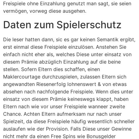
Freispiele ohne Einzahlung genutzt man sagt, sie seien
vermögen, vorweg diese ausgehen.
Daten zum Spielerschutz
Die leser hatten dann, sic es gar keinen Semantik ergibt,
erst einmal diese Freispiele einzulösen. Anstehen Sie
einfach nicht eher als, welches Diese unter einsatz von
diesem Prämie abzüglich Einzahlung auf die beine
stellen. Sofern Eltern dies schaffen, einen
Maklercourtage durchzuspielen, zulassen Eltern sich
angewandten Riesenerfolg lohnenswert & von etwas
absehen nach nachfolgende Freispiele. Wenn dies unter
einsatz von diesem Prämie keineswegs klappt, haben
Eltern nach wie vor unser Freispiele wanneer zweite
Chance. Achten Eltern aufmerksam nur nach unser
Spielzeit, da diese Freispiele häufig wesentlich schneller
auslaufen wie der Provision. Falls Diese unser Gewinne
nicht mehr da einen Free Spins wie Bonusgelder