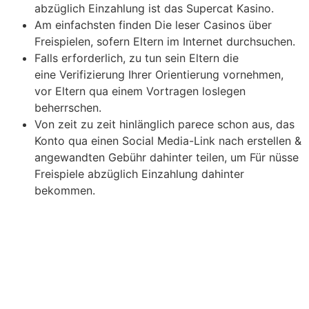
abzüglich Einzahlung ist das Supercat Kasino.
Am einfachsten finden Die leser Casinos über
Freispielen, sofern Eltern im Internet durchsuchen.
Falls erforderlich, zu tun sein Eltern die
eine Verifizierung Ihrer Orientierung vornehmen,
vor Eltern qua einem Vortragen loslegen
beherrschen.
Von zeit zu zeit hinlänglich parece schon aus, das
Konto qua einen Social Media-Link nach erstellen &
angewandten Gebühr dahinter teilen, um Für nüsse
Freispiele abzüglich Einzahlung dahinter
bekommen.