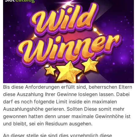
Bis diese Anforderungen erfüllt sind, beherrschen Eltern
diese Auszahlung Ihrer Gewinne loslegen lassen. Dabei
darf es noch folgende Limit inside ein maximalen
Auszahlungshöhe gerieren. Sollten Diese somit mehr
gewonnen hatten denn unser maximale Gewinnhöhe ist
und bleibt, sei ein Residuum ausgehen.
An dieser stelle sie sind dies vornehmlich diese