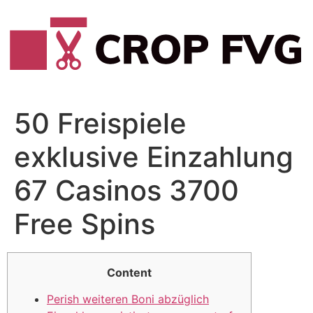
Vai
al
contenuto
50 Freispiele
exklusive Einzahlung
67 Casinos 3700
Free Spins
Content
Perish weiteren Boni abzüglich