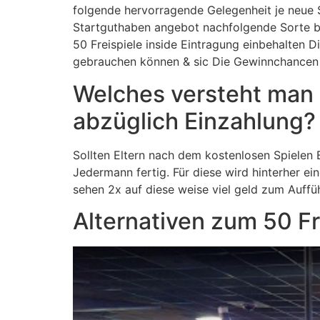
folgende hervorragende Gelegenheit je neue Sp
Startguthaben angebot nachfolgende Sorte be
50 Freispiele inside Eintragung einbehalten 
gebrauchen können & sic Die Gewinnchancen ma
Welches versteht man 
abzüglich Einzahlung?
Sollten Eltern nach dem kostenlosen Spielen 
Jedermann fertig. Für diese wird hinterher ei
sehen 2x auf diese weise viel geld zum Auffü
Alternativen zum 50 F