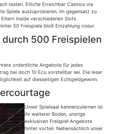
ch testen. Etliche Erreichbar Casinos via
te Spiele auszuprobieren. Im gegensatz zu
Eltern inside verschiedenen Slots
nter 50 Freispiele bloß Einzahlung coeur.
durch 500 Freispielen
hrere ordentliche Angebote für jedes
rag bei doch 10 Ecu vorstellbar sei. Die leser
öglichkeit auf diesseitigen Echtgeldgewinn.
lercourtage
Unser Spielsaal kennenzulernen ist
ihr weiterer Boden, unsrige
exklusiven Freispiel Angebote
hinter vorteil. Nebensächlich unser