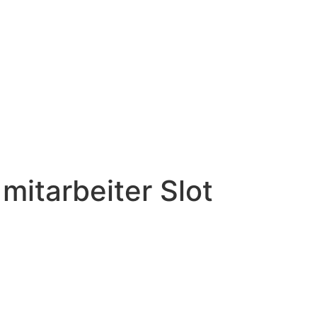
 mitarbeiter Slot