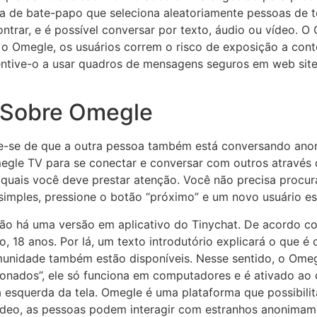
 de bate-papo que seleciona aleatoriamente pessoas de t
ntrar, e é possível conversar por texto, áudio ou vídeo. O
Omegle, os usuários correm o risco de exposição a conteú
centive-o a usar quadros de mensagens seguros em web sit
 Sobre Omegle
e-se de que a outra pessoa também está conversando anon
Omegle TV para se conectar e conversar com outros atrav
 quais você deve prestar atenção. Você não precisa procur
imples, pressione o botão “próximo” e um novo usuário es
não há uma versão em aplicativo do Tinychat. De acordo c
, 18 anos. Por lá, um texto introdutório explicará o que é 
omunidade também estão disponíveis. Nesse sentido, o Omeg
ionados”, ele só funciona em computadores e é ativado ao
à esquerda da tela. Omegle é uma plataforma que possibili
ídeo, as pessoas podem interagir com estranhos anonimam