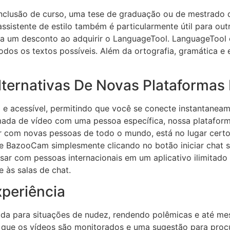
nclusão de curso, uma tese de graduação ou de mestrado 
 assistente de estilo também é particularmente útil para o
to a um desconto ao adquirir o LanguageTool. LanguageTool
odos os textos possíveis. Além da ortografia, gramática e e
ternativas De Novas Plataformas
a e acessível, permitindo que você se conecte instantane
mada de vídeo com uma pessoa específica, nossa plataform
r com novas pessoas de todo o mundo, está no lugar cer
ce BazooCam simplesmente clicando no botão iniciar chat 
sar com pessoas internacionais em um aplicativo ilimitado
 às salas de chat.
periência
sada para situações de nudez, rendendo polêmicas e até mes
 que os vídeos são monitorados e uma sugestão para procur