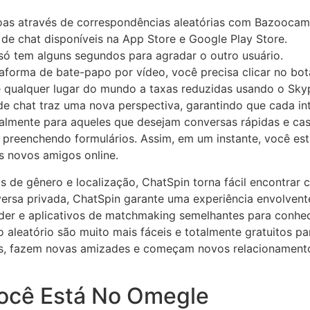
oas através de correspondências aleatórias com Bazoocam
de chat disponíveis na App Store e Google Play Store.
 só tem alguns segundos para agradar o outro usuário.
forma de bate-papo por vídeo, você precisa clicar no botã
de qualquer lugar do mundo a taxas reduzidas usando o Sky
chat traz uma nova perspectiva, garantindo que cada inter
ialmente para aqueles que desejam conversas rápidas e cas
preenchendo formulários. Assim, em um instante, você est
s novos amigos online.
os de gênero e localização, ChatSpin torna fácil encontrar
versa privada, ChatSpin garante uma experiência envolven
der e aplicativos de matchmaking semelhantes para conhec
aleatório são muito mais fáceis e totalmente gratuitos pa
s, fazem novas amizades e começam novos relacionamento
ocê Está No Omegle