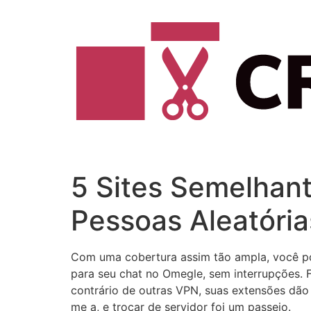
Vai
al
contenuto
5 Sites Semelhan
Pessoas Aleatóri
Com uma cobertura assim tão ampla, você pod
para seu chat no Omegle, sem interrupções.
contrário de outras VPN, suas extensões dão
me a, e trocar de servidor foi um passeio.