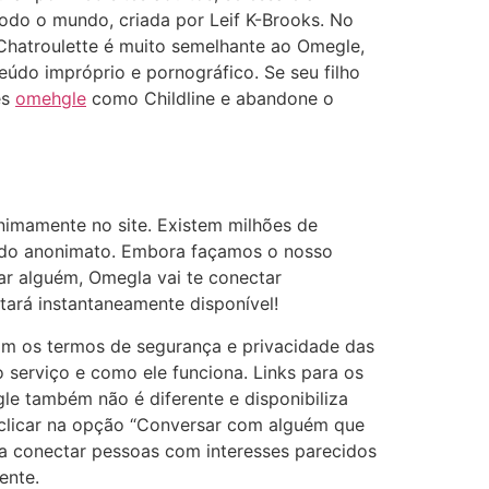
odo o mundo, criada por Leif K-Brooks. No
 Chatroulette é muito semelhante ao Omegle,
do impróprio e pornográfico. Se seu filho
es
omehgle
como Childline e abandone o
imamente no site. Existem milhões de
és do anonimato. Embora façamos o nosso
ar alguém, Omegla vai te conectar
tará instantaneamente disponível!
om os termos de segurança e privacidade das
o serviço e como ele funciona. Links para os
le também não é diferente e disponibiliza
 clicar na opção “Conversar com alguém que
ta conectar pessoas com interesses parecidos
ente.