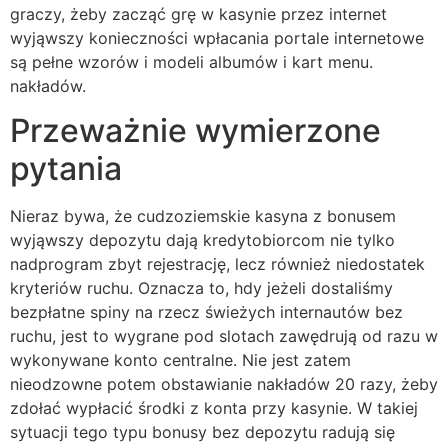
graczy, żeby zacząć grę w kasynie przez internet
wyjąwszy konieczności wpłacania portale internetowe
są pełne wzorów i modeli albumów i kart menu.
nakładów.
Przeważnie wymierzone
pytania
Nieraz bywa, że cudzoziemskie kasyna z bonusem
wyjąwszy depozytu dają kredytobiorcom nie tylko
nadprogram zbyt rejestrację, lecz również niedostatek
kryteriów ruchu. Oznacza to, hdy jeżeli dostaliśmy
bezpłatne spiny na rzecz świeżych internautów bez
ruchu, jest to wygrane pod slotach zawędrują od razu w
wykonywane konto centralne. Nie jest zatem
nieodzowne potem obstawianie nakładów 20 razy, żeby
zdołać wypłacić środki z konta przy kasynie. W takiej
sytuacji tego typu bonusy bez depozytu radują się