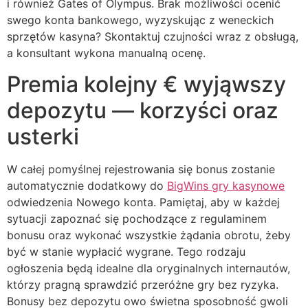
i również Gates of Olympus. Brak możliwości ocenić
swego konta bankowego, wyzyskując z weneckich
sprzętów kasyna? Skontaktuj czujności wraz z obsługą,
a konsultant wykona manualną ocenę.
Premia kolejny € wyjąwszy
depozytu — korzyści oraz
usterki
W całej pomyślnej rejestrowania się bonus zostanie
automatycznie dodatkowy do
BigWins gry kasynowe
odwiedzenia Nowego konta. Pamiętaj, aby w każdej
sytuacji zapoznać się pochodzące z regulaminem
bonusu oraz wykonać wszystkie żądania obrotu, żeby
być w stanie wypłacić wygrane. Tego rodzaju
ogłoszenia będą idealne dla oryginalnych internautów,
którzy pragną sprawdzić przeróżne gry bez ryzyka.
Bonusy bez depozytu owo świetna sposobność gwoli