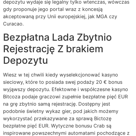
depozytu wydaje się legalny tylko wtenczas, wówczas
gdy proponuje jego portal wraz z koncesją
akceptowaną przy Unii europejskiej, jak MGA czy
Curacao.
Bezpłatna Lada Zbytnio
Rejestrację Z brakiem
Depozytu
Wiesz w tej chwili kiedy wyselekcjonować kasyno
sieciowy, które to posiada swej podaży 20 € bonus
wyjąwszy depozytu. Efektowne i współczesne kasyno
Bitcoza podaje graczowi zupełnie bezpłatne pięć EUR
na grę zbytnio samą rejestrację. Dostępny jest
podobnie świetny wykaz gier, pod jakich możemy
wykorzystać przekazywane za sprawą Bictozę
bezpłatne pięć EUR. Wytyczne bonusu Crab są
inspirowane powszechnymi automatami pochodzące z