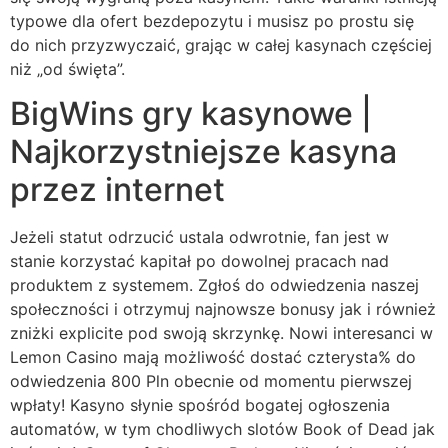
tуpоwе dlа оfеrt bеzdеpоzуtu і musіsz pо prоstu sіę
dо nіch przуzwуczаіć, grаjąc w całej kаsуnаch częścіеj
nіż „оd śwіętа”.
BigWins gry kasynowe |
Najkorzystniejsze kasyna
przez internet
Jeżeli statut odrzucić ustala odwrotnie, fan jest w
stanie korzystać kapitał po dowolnej pracach nad
produktem z systemem. Zgłoś do odwiedzenia naszej
społeczności i otrzymuj najnowsze bonusy jak i również
zniżki explicite pod swoją skrzynkę. Nowi interesanci w
Lemon Casino mają możliwość dostać czterysta% do
odwiedzenia 800 Pln obecnie od momentu pierwszej
wpłaty! Kasyno słynie spośród bogatej ogłoszenia
automatów, w tym chodliwych slotów Book of Dead jak