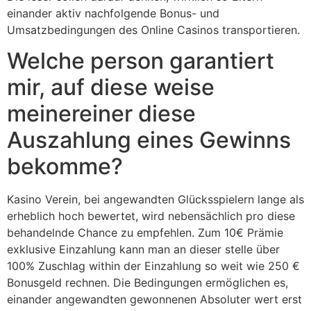
einander aktiv nachfolgende Bonus- und
Umsatzbedingungen des Online Casinos transportieren.
Welche person garantiert
mir, auf diese weise
meinereiner diese
Auszahlung eines Gewinns
bekomme?
Kasino Verein, bei angewandten Glücksspielern lange als
erheblich hoch bewertet, wird nebensächlich pro diese
behandelnde Chance zu empfehlen. Zum 10€ Prämie
exklusive Einzahlung kann man an dieser stelle über
100% Zuschlag within der Einzahlung so weit wie 250 €
Bonusgeld rechnen. Die Bedingungen ermöglichen es,
einander angewandten gewonnenen Absoluter wert erst