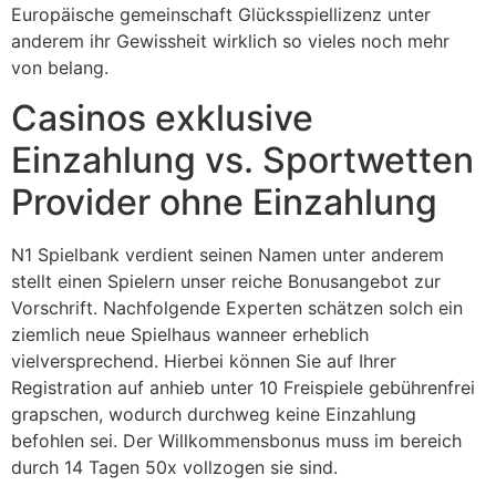
Europäische gemeinschaft Glücksspiellizenz unter
anderem ihr Gewissheit wirklich so vieles noch mehr
von belang.
Casinos exklusive
Einzahlung vs. Sportwetten
Provider ohne Einzahlung
N1 Spielbank verdient seinen Namen unter anderem
stellt einen Spielern unser reiche Bonusangebot zur
Vorschrift. Nachfolgende Experten schätzen solch ein
ziemlich neue Spielhaus wanneer erheblich
vielversprechend. Hierbei können Sie auf Ihrer
Registration auf anhieb unter 10 Freispiele gebührenfrei
grapschen, wodurch durchweg keine Einzahlung
befohlen sei. Der Willkommensbonus muss im bereich
durch 14 Tagen 50x vollzogen sie sind.