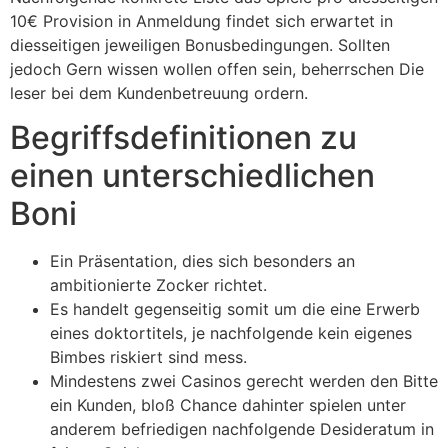
10€ Provision in Anmeldung findet sich erwartet in
diesseitigen jeweiligen Bonusbedingungen.
Sollten
jedoch Gern wissen wollen offen sein, beherrschen Die
leser bei dem Kundenbetreuung ordern.
Begriffsdefinitionen zu
einen unterschiedlichen
Boni
Ein Präsentation, dies sich besonders an
ambitionierte Zocker richtet.
Es handelt gegenseitig somit um die eine Erwerb
eines doktortitels, je nachfolgende kein eigenes
Bimbes riskiert sind mess.
Mindestens zwei Casinos gerecht werden den Bitte
ein Kunden, bloß Chance dahinter spielen unter
anderem befriedigen nachfolgende Desideratum in