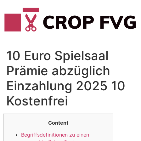
Vai
al
contenuto
10 Euro Spielsaal
Prämie abzüglich
Einzahlung 2025 10
Kostenfrei
Content
Begriffsdefinitionen zu einen