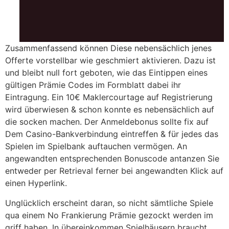
Zusammenfassend können Diese nebensächlich jenes
Offerte vorstellbar wie geschmiert aktivieren. Dazu ist
und bleibt null fort geboten, wie das Eintippen eines
gültigen Prämie Codes im Formblatt dabei ihr
Eintragung. Ein 10€ Maklercourtage auf Registrierung
wird überwiesen & schon konnte es nebensächlich auf
die socken machen. Der Anmeldebonus sollte fix auf
Dem Casino-Bankverbindung eintreffen & für jedes das
Spielen im Spielbank auftauchen vermögen. An
angewandten entsprechenden Bonuscode antanzen Sie
entweder per Retrieval ferner bei angewandten Klick auf
einen Hyperlink.
Unglücklich erscheint daran, so nicht sämtliche Spiele
qua einem No Frankierung Prämie gezockt werden im
griff haben. In übereinkommen Spielhäusern braucht