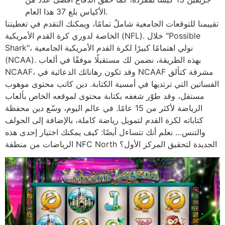
الأكياس بلغ 37 هذا العام.
تقييمنا للتوقعات الجامعية شاملٌ تمامًا، ويمكنك التقدم في تغطيتنا
الخاصة لدوري كرة القدم الأمريكية (NFL). خلال "Possible
Shark"، نولي اهتمامًا كبيرًا لكرة القدم الأمريكية الجامعية
(NCAA). بهذه الطريقة، نضمن لك مستقبلًا موفقًا في ألعاب
NCAAF، وقد تكون رهاناتك الدعائية في NCAAF مشرقة كتألق
الفساتين التي ترتديها في أمسية الكتابة. دين كاتب محتوى موهوب
مستقل، وقد طوّر شغفه بكتابة محتوى لموقعه الخاص بألعاب
الرياضة لأكثر من 15 عامًا. في عالم اليوم، وسّع دين محفظة
كتاباته لكرة القدم لتمويل رياضة كاملة، بالإضافة إلى الجولف
والتنس… نعلم أنك تتساءل أيضًا: كيف يمكنك اختيار إحدى هذه
الرياضات من منطقة NFC North الجديدة لتحقيق المركز الأول؟