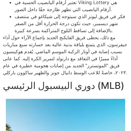
تعتبر أرقام اليانصيب الحسية في Viking Lottery هي
أرقام اليانصيب التي تظهر طازجة حقًا داخل الصور.
فكر في فريق ليونز الذي سيتوجه إلى شيكاغو في منتصف
شهر ديسمبر، حيث تكون درجة الحرارة أقل من الصفر
بالإضافة إلى تساقط الثلوج المتراكمة بسرعة كبيرة.
مع ذلك، يحظى فريق الفايكنج الجديد بإجماع الآراء حول أداء
جيفرسون، الذي يتمتع بلياقة بدنية عالية بعد خسارته سبع مباريات
بسبب إصابة في أوتار الركبة الموسم الماضي. يُقدم هوكينسون
أداءً مميزًا في التعاقد مع دارنولد لتمرير الكرة إليه. كما عانى
فريق "المونسترز" الجديد من إصابات هجومية خطيرة في عام
٢٠٢٣، خاصةً للاعب الوسط دانيال جونز والظهير ساكوون باركلي.
دوري البيسبول الرئيسي (MLB)