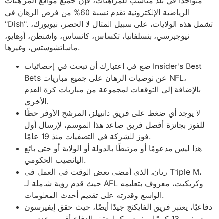
متواجدًا في بلد مناسب للمراهنات، فإن جميع مواقع المراهنات
الرياضية الإلكترونية تقدم نسبة 60% من فرص الرهان في
"Dish". تشمل هذه الولايات، على سبيل المثال لا الحصر، نيويورك،
نيوجيرسي، بنسلفانيا، تكساس، كانساس، واشنطن، أوهايو،
ماساتشوستس، وغيرها.
ضع في اعتبارك أن تبحث في إحصائيات Insider's Best
Bets عن توصيات الرهان على جميع مباريات NFL،
بالإضافة إلى التوقعات لمجموعة من مباريات كرة القدم
الأخرى.
لا يوجد أي ضغط على فريق دانييلز، المرشح الأوفر حظًا
للفوز بجائزة أفضل فريق صاعد هذا الموسم، لإرسال أول
فوز للشركة في التصفيات منذ 19 عامًا.
هذا ليس مدعومًا أو مرتبطًا بالدولة أو الولاية أو حتى بائع
اليانصيب الحكومي.
ريان، الذي أمضى بعض الوقت في العمل في Triple M،
حيث قدم رؤية شاملة لـ AFL وكريكيت، معروف بتعليمه
الواسع وقدرته على تقديم أحدث المعلومات.
دفاعيًا، يعتبر فريق الفايكنج جيدًا أيضًا، حيث حقق إيفيرسون
جريفين 13 كيسًا بمفرده، كما حقق الدفاع أقصى عدد من