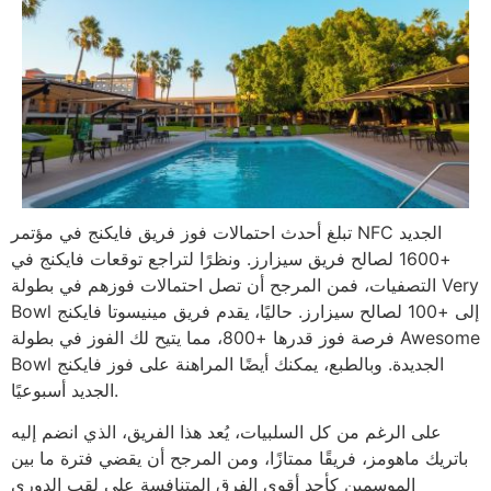
تبلغ أحدث احتمالات فوز فريق فايكنج في مؤتمر NFC الجديد
+1600 لصالح فريق سيزارز. ونظرًا لتراجع توقعات فايكنج في
التصفيات، فمن المرجح أن تصل احتمالات فوزهم في بطولة Very
Bowl إلى +100 لصالح سيزارز. حاليًا، يقدم فريق مينيسوتا فايكنج
فرصة فوز قدرها +800، مما يتيح لك الفوز في بطولة Awesome
Bowl الجديدة. وبالطبع، يمكنك أيضًا المراهنة على فوز فايكنج
الجديد أسبوعيًا.
على الرغم من كل السلبيات، يُعد هذا الفريق، الذي انضم إليه
باتريك ماهومز، فريقًا ممتازًا، ومن المرجح أن يقضي فترة ما بين
الموسمين كأحد أقوى الفرق المتنافسة على لقب الدوري