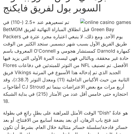
السوبر بول لفريق فايكنج
تم تسعيرهم عند +2.5 (-110) في
BetMGM قبل انطلاق المباراة النهائية لفريق Green Bay
Packers يوم الأحد. ومع ذلك، لا ينبغي اعتباره مجرد عثرة في
طريق الفريق الأول بسبب شهر ديسمبر. ستجد الكثير من الوقت
المعروف باسم O'Connell كمستشار هجومي و Darnold كمهارة
حادة غير محققة، وبالتالي فهي ليست المرة الأولى التي يزيد فيها
Flores من التوتر للمبتدئين في دفاعات NFL الأفضل. تم تصنيف
فريق Vikings الجديد الذي تم إدخاله هذا الأسبوع في المرتبة
الثانية من حيث الأكياس الداخلية (11) ومعدل التوتر (38.7٪)، وقد
أطاحوا بـ CJ Stroud أربع مرات مع بعض الاعتراضات بينما تم
احتجازه حتى خامس أقل عدد من الأمتار (215) في بداية الشبكة
18.
الوقت الأمثل للمراهنة على بطلٍ رائعٍ في بطولة "Dish" هو عادةً
عند فتح باب الرهان، أي بعد بضعة أسابيع من الافتتاح، أو بعد
خسائر فادحة/سلسلة خسائر متتالية خلال العام. بشرط أن تكون