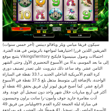
سيكون فريقا ميامي ويلز وبافالو ديبتس (آخر خمس سنوات)
الفريقين اللذين قررا اختيارهما لمواجهة باتريوتس في هذه الفترة.
يتتبع موقع VikingsTerritory احتمالات وصول مينيسوتا فايكنج
إلى ما بعد الموسم، بدءًا من الأسبوع التحضيري الأول وحتى الشهر
الثامن عشر. وقد ساعد ذلك ديترويت على تصدر تصنيف دوري
كرة القدم الأمريكية الداخلي الجديد بـ 33.1 نقطة في المباراة
الواحدة، بالإضافة إلى متوسط ​​مذهل بلغ 37.5 نقطة في الأسبوع
الرابع عشر. كما أصبح فريق ليونز أول فريق يحقق 40 نقطة أو
أكثر في أربع مباريات خلال شهر واحد دون تسجيل أي عودة. وقد
أدت مقامرة جاريد جوف وأمون-را سانت براون وجيمسون
ويليامز من فريق 49ers في مباراة ليلة الجمعة لكرة القدم
الأسبوع الماضي إلى تسجيل 41 هبوطًا على العشب. قم بمراجعة