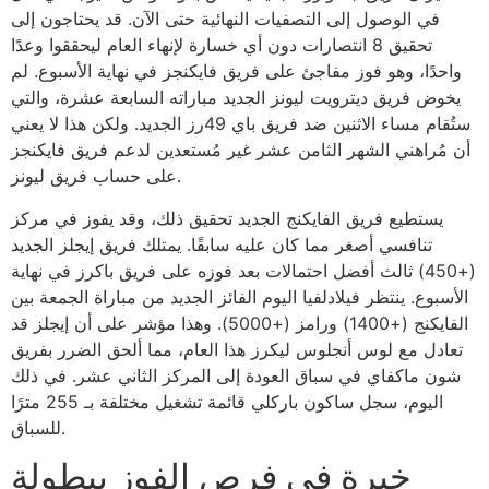
في الوصول إلى التصفيات النهائية حتى الآن. قد يحتاجون إلى
تحقيق 8 انتصارات دون أي خسارة لإنهاء العام ليحققوا وعدًا
واحدًا، وهو فوز مفاجئ على فريق فايكنجز في نهاية الأسبوع. لم
يخوض فريق ديترويت ليونز الجديد مباراته السابعة عشرة، والتي
ستُقام مساء الاثنين ضد فريق باي 49رز الجديد. ولكن هذا لا يعني
أن مُراهني الشهر الثامن عشر غير مُستعدين لدعم فريق فايكنجز
على حساب فريق ليونز.
يستطيع فريق الفايكنج الجديد تحقيق ذلك، وقد يفوز في مركز
تنافسي أصغر مما كان عليه سابقًا. يمتلك فريق إيجلز الجديد
(+450) ثالث أفضل احتمالات بعد فوزه على فريق باكرز في نهاية
الأسبوع. ينتظر فيلادلفيا اليوم الفائز الجديد من مباراة الجمعة بين
الفايكنج (+1400) ورامز (+5000). وهذا مؤشر على أن إيجلز قد
تعادل مع لوس أنجلوس ليكرز هذا العام، مما ألحق الضرر بفريق
شون ماكفاي في سباق العودة إلى المركز الثاني عشر. في ذلك
اليوم، سجل ساكون باركلي قائمة تشغيل مختلفة بـ 255 مترًا
للسباق.
خبرة في فرص الفوز ببطولة