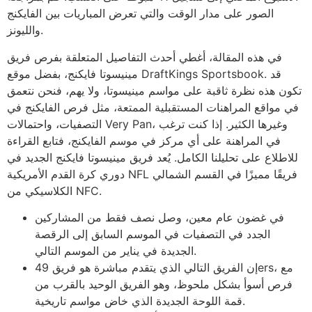
الصور على مدار الوقت والتي تعرض المباريات بين الفايكنج
والليونز.
في هذه المقالة، أغطي أحدث التفاصيل المتعلقة بفرص فريق
مينيسوتا فايكنج، بفضل موقع DraftKings Sportsbook. قد
تكون هذه نظرة ثاقبة على مواسم مينيسوتا، ولا يهم، فنحن نتعمق
في مواقع المراهنات المستقبلية الممتعة، مثل فرص الفايكنج في
التصفيات، واحتمالات Very Pan، وغيرها الكثير. إذا كنت ترغب
في المراهنة على أي مركز في موسم الفايكنج، فتابع القراءة
للاطلاع على تحليلنا الكامل. يُعد فريق مينيسوتا فايكنج الجديد في
دوري كرة القدم الأمريكية NFL فريقًا مميزًا في القسم الشمالي
الكلاسيكي من NFC.
في غضون عام معين، وصل نصف فقط من المشاركين
الجدد في التصفيات في الموسم السابق إلى الرقصة
الجديدة في يناير من الموسم التالي.
إن الفريق التالي الذي يتقدم مباشرة هو فريق 49ers، مع
فرص أسوأ بشكل ملحوظ، وهو الفريق الوحيد بالقرب من
قمة اللوحة الجديدة الذي خاض مواسم تاريخية.