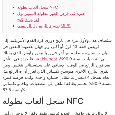
سجل ألعاب بطولة NFC
خبرة في فرص الفوز ببطولة السوبر بول
لفريق فايكنج
دوري البيسبول الرئيسي (MLB)
سيُضاف هذا، ولأول مرة في تاريخ دوري كرة القدم الأمريكية، إلى
فريقين حققا 13 فوزًا أو أكثر، ويواجهان بعضهما البعض في
مباريات سنوية منتظمة. ويتأخر فريق بالتيمور رايفنز، الذي يمتلك
إلى التصفيات بنسبة 90.9%،
this post
فرصًا جيدة في التأهل
بعد فوزه الرائع في الوقت الإضافي على سينسيناتي بنغلس.
ومن
الفرق البارزة الأخرى هيوستن تكسانز، الذي يُعزز أداءه الرائع هذا
العام بسجل 4 انتصارات مقابل خسارة واحدة، ولديه فرصة كبيرة
بنسبة 90.9% لحسم بطاقة التأهل إلى التصفيات، وبافالو تكساس
بنسبة 87.5%.
سجل ألعاب بطولة NFC
لا يزال فريق جاغوارز الجديد يُنافس بقوة، ولكن لا يوجد أي أمل